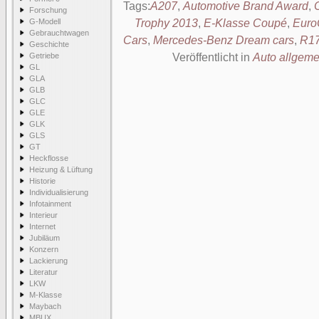
Tags:
A207
,
Automotive Brand Award
,
Forschung
G-Modell
Trophy 2013
,
E-Klasse Coupé
,
Euro
Gebrauchtwagen
Cars
,
Mercedes-Benz Dream cars
,
R1
Geschichte
Getriebe
Veröffentlicht in
Auto allgeme
GL
GLA
GLB
GLC
GLE
GLK
GLS
GT
Heckflosse
Heizung & Lüftung
Historie
Individualisierung
Infotainment
Interieur
Internet
Jubiläum
Konzern
Lackierung
Literatur
LKW
M-Klasse
Maybach
MBUX