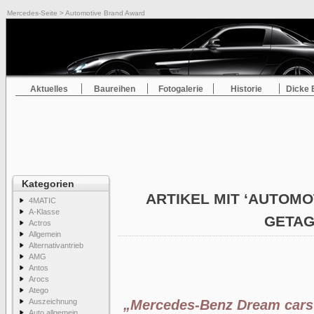
Mercedes-Seite
> Automotive Brand Award
Aktuelles
Baureihen
Fotogalerie
Historie
Dicke 
Kategorien
ARTIKEL MIT ‘AUTOM
4MATIC
A-Klasse
GETA
Actros
Allgemein
Alternativantrieb
AMG
Antos
Arocs
Atego
Auszeichnung
„Mercedes-Benz Dream cars“
Auto allgemein