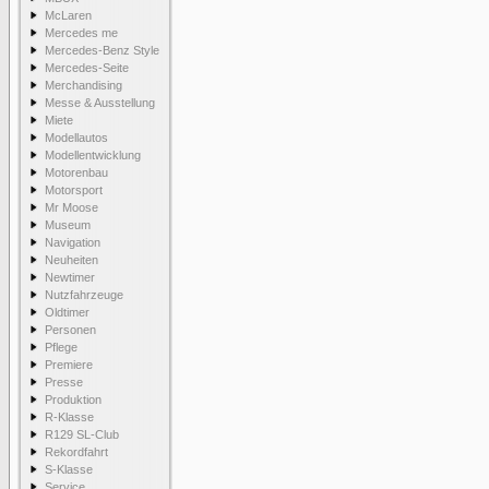
McLaren
Mercedes me
Mercedes-Benz Style
Mercedes-Seite
Merchandising
Messe & Ausstellung
Miete
Modellautos
Modellentwicklung
Motorenbau
Motorsport
Mr Moose
Museum
Navigation
Neuheiten
Newtimer
Nutzfahrzeuge
Oldtimer
Personen
Pflege
Premiere
Presse
Produktion
R-Klasse
R129 SL-Club
Rekordfahrt
S-Klasse
Service