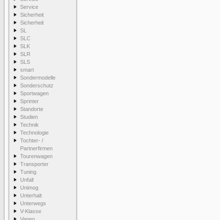
Service
Sicherheit
Sicherheit
SL
SLC
SLK
SLR
SLS
smart
Sondermodelle
Sonderschutz
Sportwagen
Sprinter
Standorte
Studien
Technik
Technologie
Tochter- /
Partnerfirmen
Tourenwagen
Transporter
Tuning
Unfall
Unimog
Unterhalt
Unterwegs
V-Klasse
Vaneo