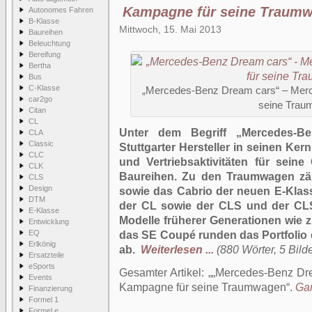
Kampagne für seine Traum
Autonomes Fahren
B-Klasse
Mittwoch, 15. Mai 2013
Baureihen
Beleuchtung
Bereifung
Bertha
Bus
C-Klasse
„Mercedes-Benz Dream cars“ – Merc
car2go
seine Tra
Citan
CL
Unter dem Begriff „Mercedes-B
CLA
Classic
Stuttgarter Hersteller in seinen Ker
CLC
und Vertriebsaktivitäten für sein
CLK
Baureihen. Zu den Traumwagen zä
CLS
Design
sowie das Cabrio der neuen E-Klas
DTM
der CL sowie der CLS und der CL
E-Klasse
Modelle früherer Generationen wie 
Entwicklung
EQ
das SE Coupé runden das Portfoli
Erlkönig
ab.
Weiterlesen ...
(880 Wörter, 5 Bilde
Ersatzteile
eSports
Gesamter Artikel:
„Mercedes-Benz Dre
Events
Kampagne für seine Traumwagen
.
Gan
Finanzierung
Formel 1
Formel e