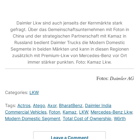
Daimler Lkw sind auch jenseits der Kernmärkte stark
gefragt. Über das Gemeinschaftsunternehmen mit Foton in
China und der strategischen Partnerschaft mit Kamaz in
Russland bedient Daimler Trucks die Modern Domestic
Segmente in beiden Märkten und kann in diesen Regionen
zusätzlich mit Premium-Lkw von Mercedes-Benz vor Ort
immer stärker punkten. Foto: Kamaz Lkw.
Fotos:
Daimler AG
Categories:
LKW
Tags:
Actros
,
Atego
,
Axor
,
BharatBenz
,
Daimler India
Commercial Vehicles
,
Foton
,
Kamaz
,
LKW
,
Mercedes-Benz Lkw
,
Modern Domestic Segment
,
Total Cost of Ownership
,
Wörth
Leave a Comment