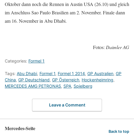
Oktober dann noch die Rennen in Austin USA (26.10) und gleich
im Anschluss Sao Paulo Brasilien am 2. November. Finale dann
am 16. November in Abu Dhabi.
Fotos:
Daimler AG
Categories:
Formel 1
Tags:
Abu Dhabi
,
Formel 1
,
Formel 1 2014
,
GP Australien
,
GP
China
,
GP Deutschland
,
GP Österreich
,
Hockenheimring
,
MERCEDES AMG PETRONAS
,
SPA
,
Spielberg
Leave a Comment
Mercedes-Seite
Back to top