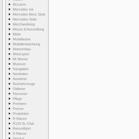
McLaren
Mercedes me
Mercedes-Benz Style
Mercedes-Seite
Merchandising
Messe & Ausstellung
Miete
Modellautos
Modellentwicklung
Motorenbau
Motorsport
Mr Moose
Museum
Navigation
Neuheiten
Newtimer
Nutzfahrzeuge
Oldtimer
Personen
Pflege
Premiere
Presse
Produktion
R-Klasse
R129 SL-Club
Rekordfahrt
S-Klasse
Service