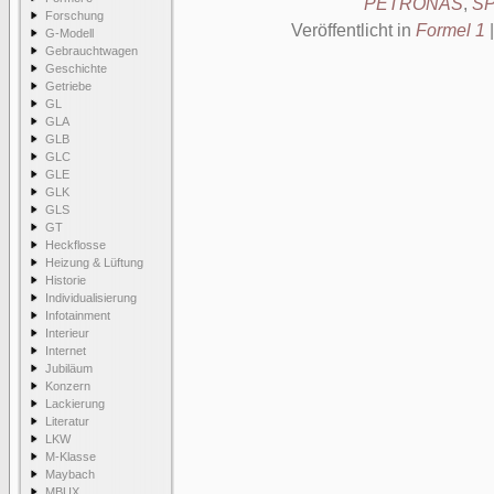
PETRONAS
,
S
Forschung
Veröffentlicht in
Formel 1
G-Modell
Gebrauchtwagen
Geschichte
Getriebe
GL
GLA
GLB
GLC
GLE
GLK
GLS
GT
Heckflosse
Heizung & Lüftung
Historie
Individualisierung
Infotainment
Interieur
Internet
Jubiläum
Konzern
Lackierung
Literatur
LKW
M-Klasse
Maybach
MBUX