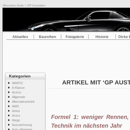
Mercedes-Seite
> GP Australien
Aktuelles
Baureihen
Fotogalerie
Historie
Dicke 
Kategorien
ARTIKEL MIT ‘GP AUS
4MATIC
A-Klasse
Actros
Allgemein
Alternativantrieb
AMG
Antos
Arocs
Formel 1: weniger Rennen,
Atego
Technik im nächsten Jahr
Auszeichnung
Auto allgemein