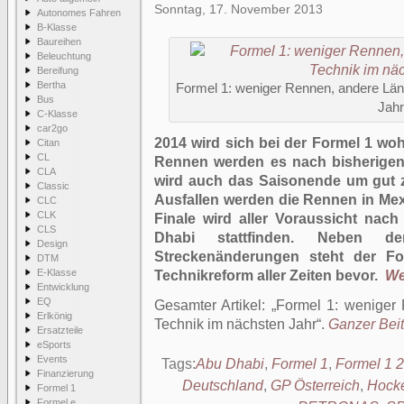
Sonntag, 17. November 2013
Autonomes Fahren
B-Klasse
Baureihen
Beleuchtung
Bereifung
Bertha
Formel 1: weniger Rennen, andere Län
Bus
Jahr
C-Klasse
car2go
2014 wird sich bei der Formel 1 woh
Citan
CL
Rennen werden es nach bisherigen
CLA
wird auch das Saisonende um gut 
Classic
Ausfallen werden die Rennen in Me
CLC
CLK
Finale wird aller Voraussicht nac
CLS
Dhabi stattfinden.
Neben de
Design
Streckenänderungen steht der F
DTM
E-Klasse
Technikreform aller Zeiten bevor.
Wei
Entwicklung
EQ
Gesamter Artikel:
Formel 1: weniger
Erlkönig
Technik im nächsten Jahr
.
Ganzer Beit
Ersatzteile
eSports
Events
Tags:
Abu Dhabi
,
Formel 1
,
Formel 1 
Finanzierung
Deutschland
,
GP Österreich
,
Hock
Formel 1
Formel e