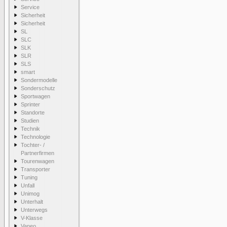
Service
Sicherheit
Sicherheit
SL
SLC
SLK
SLR
SLS
smart
Sondermodelle
Sonderschutz
Sportwagen
Sprinter
Standorte
Studien
Technik
Technologie
Tochter- /
Partnerfirmen
Tourenwagen
Transporter
Tuning
Unfall
Unimog
Unterhalt
Unterwegs
V-Klasse
Vaneo