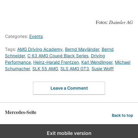
Fotos:
Daimler AG
Categories:
Events
Tags:
AMG Driving Academy
,
Bernd Mayländer
,
Bernd
Schneider
,
C 63 AMG Coupé Black Series
,
Driving
Performance
,
Heinz-Harald Frentzen
,
Karl Wendlinger
,
Michael
Schumacher
,
SLK 55 AMG
,
SLS AMG GT3
,
Susie Wolff
Leave a Comment
Mercedes-Seite
Back to top
Exit mobile version