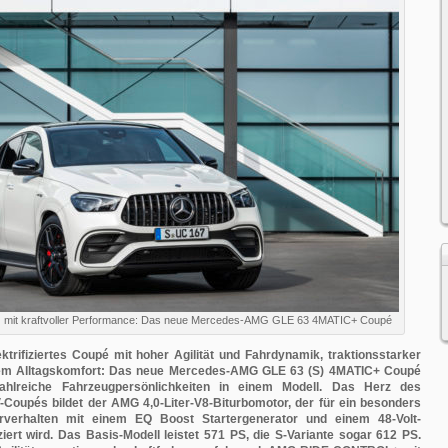
nz mit kraftvoller Performance: Das neue Mercedes-AMG GLE 63 4MATIC+ Coupé
ktrifiziertes Coupé mit hoher Agilität und Fahrdynamik, traktionsstarker
hem Alltagskomfort: Das neue Mercedes-AMG GLE 63 (S) 4MATIC+ Coupé
zahlreiche Fahrzeugpersönlichkeiten in einem Modell. Das Herz des
Coupés bildet der AMG 4,0-Liter-V8-Biturbomotor, der für ein besonders
rverhalten mit einem EQ Boost Startergenerator und einem 48-Volt-
iziert wird. Das Basis-Modell leistet 571 PS, die S-Variante sogar 612 PS.