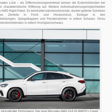
inaten Look – als Differenzierungsmerkmal weisen die Endrohrblenden bei
e charakteristische Riffelung auf. Weitere Individualisierungsmöglichkeiten
le AMG Night-Paket. Es beinhaltet wärmeisolierende, dunkel getönte Scheiben
itter, Zierteile in Front- und Heckschürze, Einleger in den
erkleidungen, Spiegelkappen und Fensterrahmen in edlem Schwarz. Hinzu
lendrohrblenden in edlem Hochglanzschwarz.
nz mit kraftvoller Performance: Das neue Mercedes-AMG GLE 63 4MATIC+ Coupé