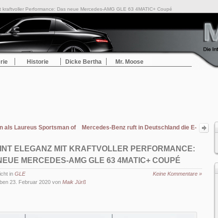
it kraftvoller Performance: Das neue Mercedes-AMG GLE 63 4MATIC+ Coupé
rie
Historie
Dicke Bertha
Mr. Moose
n als Laureus Sportsman of the Year ausgezeichnet
Mercedes-Benz ruft in Deutschland die E-
Klasse und das CLS Coupé in die
Werkstatt
INT ELEGANZ MIT KRAFTVOLLER PERFORMANCE:
NEUE MERCEDES-AMG GLE 63 4MATIC+ COUPÉ
icht in
GLE
Keine Kommentare »
ben 23. Februar 2020 von
Maik Jürß