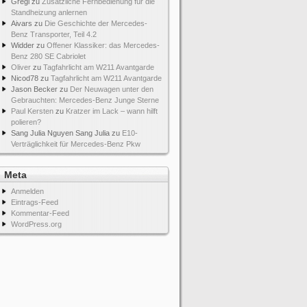
Gregi
zu
Zusätzliche Fernbedienung für die
Standheizung anlernen
Aivars
zu
Die Geschichte der Mercedes-
Benz Transporter, Teil 4.2
Widder
zu
Offener Klassiker: das Mercedes-
Benz 280 SE Cabriolet
Oliver
zu
Tagfahrlicht am W211 Avantgarde
Nicod78
zu
Tagfahrlicht am W211 Avantgarde
Jason Becker
zu
Der Neuwagen unter den
Gebrauchten: Mercedes-Benz Junge Sterne
Paul Kersten
zu
Kratzer im Lack – wann hilft
polieren?
Sang Julia Nguyen Sang Julia
zu
E10-
Verträglichkeit für Mercedes-Benz Pkw
Meta
Anmelden
Eintrags-Feed
Kommentar-Feed
WordPress.org