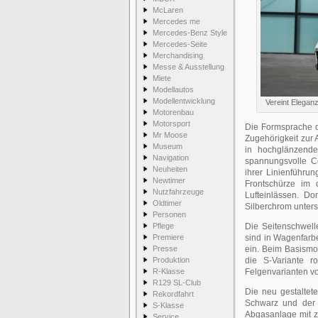
McLaren
Mercedes me
Mercedes-Benz Style
Mercedes-Seite
Merchandising
Messe & Ausstellung
Miete
Modellautos
Modellentwicklung
Vereint Elega
Motorenbau
Motorsport
Die Formsprache d
Mr Moose
Zugehörigkeit zur 
Museum
in hochglänzende
Navigation
spannungsvolle Cou
Neuheiten
ihrer Linienführun
Newtimer
Frontschürze im 
Nutzfahrzeuge
Lufteinlässen. D
Oldtimer
Silberchrom unter
Personen
Pflege
Die Seitenschwell
Premiere
sind in Wagenfarbe
Presse
ein. Beim Basismod
Produktion
die S-Variante 
R-Klasse
Felgenvarianten vo
R129 SL-Club
Die neu gestaltet
Rekordfahrt
Schwarz und der Z
S-Klasse
Abgasanlage mit z
Service