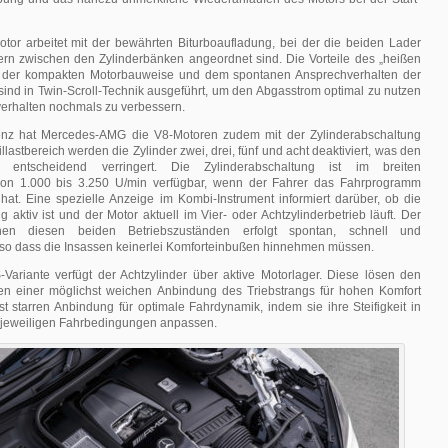
otor arbeitet mit der bewährten Biturboaufladung, bei der die beiden Lader
ern zwischen den Zylinderbänken angeordnet sind. Die Vorteile des „heißen
in der kompakten Motorbauweise und dem spontanen Ansprechverhalten der
sind in Twin-Scroll-Technik ausgeführt, um den Abgasstrom optimal zu nutzen
erhalten nochmals zu verbessern.
ienz hat Mercedes-AMG die V8-Motoren zudem mit der Zylinderabschaltung
illastbereich werden die Zylinder zwei, drei, fünf und acht deaktiviert, was den
uch entscheidend verringert. Die Zylinderabschaltung ist im breiten
von 1.000 bis 3.250 U/min verfügbar, wenn der Fahrer das Fahrprogramm
hat. Eine spezielle Anzeige im Kombi-Instrument informiert darüber, ob die
g aktiv ist und der Motor aktuell im Vier- oder Achtzylinderbetrieb läuft. Der
en diesen beiden Betriebszuständen erfolgt spontan, schnell und
so dass die Insassen keinerlei Komforteinbußen hinnehmen müssen.
-Variante verfügt der Achtzylinder über aktive Motorlager. Diese lösen den
chen einer möglichst weichen Anbindung des Triebstrangs für hohen Komfort
t starren Anbindung für optimale Fahrdynamik, indem sie ihre Steifigkeit in
e jeweiligen Fahrbedingungen anpassen.