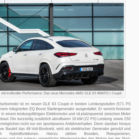
nz mit kraftvoller Performance: Das neue Mercedes-AMG GLE 63 4MATIC+ Coupé
Biturbomotor ist im neuen GLE 63 Coupé in beiden Leistungsstufen (571 PS
nem integrierten EQ Boost Startergenerator ausgestattet. Er vereint Anlasser
in einem leistungsfähigen Elektromotor und ist platzsparend zwischen Motor
baut. Die kurzzeitig zusätzlich abrufbaren 16 kW (22 PS) Leistung sowie 250
öglichen nicht nur ein spontaneres Anfahrverhalten. Denn darüber hinaus
ive Bauteil das 48-Volt-Bordnetz, wird als elektrischer Generator genutzt und
h Hybridfunktionen. Hierzu zählen Boosten, Rekuperieren,
bung und das nahezu unmerkliche Wiederanlaufen des Motors bei der Start-