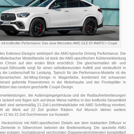
nz mit kraftvoller Performance: Das neue Mercedes-AMG GLE 63 4MATIC+ Coupé
es Exterieur-Designs verkörpert die AMG-typische Driving Performance. Die
Affalterbacher Modellfamilie ist dank der AMG-spezifischen Kühlerverkleidung
m Chrom auf den ersten Blick ersichtlich. Die gleichermaßen stil- und
pé-Silhouette sorgt für einen selbstbewussten Auftritt und verdeutlicht in
g die Leidenschaft für Leistung. Typisch für die Performance-Modelle ist die
dynamischen Jet-Wing-Design in Wagenfarbe, kombiniert mit schwarzen
ominant geformte Powerdomes in der Motorhaube und der Frontsplitter in
stützen das rundum geschärfte Coupé-Design.
erverkleidungen, die Außenspiegelgehäuse und die Radlaufverbreiterungen
 lackiert und fügen sich auf diese Weise nahtlos in das kraftvolle Gesamtbild
ell sind serienmäßig 21-Zoll-Leichtmetallräder mit AMG Schriftzug montiert,
rollt ab Werk auf 22 Zoll großen Rädern. Auf Wunsch stehen weitere
n 21 bis 22 Zoll Durchmesser zur Auswahl.
e Heckschürze mit AMG-spezifischen Details wie dem markanten Diffusor in
ierleiste in Silberchrom betonen die Breitenwirkung. Die spezielle AMG
wei eckigen, hochglänzend verchromten Doppelendrohrblenden komplettiert