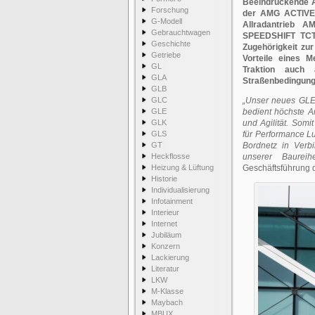
Beeindruckende A
Forschung
der AMG ACTIVE R
G-Modell
Allradantrieb 
Gebrauchtwagen
SPEEDSHIFT TCT 9
Geschichte
Zugehörigkeit zur 
Getriebe
Vorteile eines 
GL
Traktion auch 
GLA
Straßenbedingung
GLB
GLC
„Unser neues GLE 
GLE
bedient höchste A
GLK
und Agilität. Somi
GLS
für Performance L
GT
Bordnetz in Verbi
Heckflosse
unserer Baureih
Heizung & Lüftung
Geschäftsführung
Historie
Individualisierung
Infotainment
Interieur
Internet
Jubiläum
Konzern
Lackierung
Literatur
LKW
M-Klasse
Maybach
MBUX