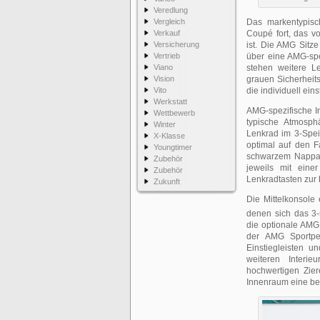
Veredlung
Vergleich
Das markentypisc
Verkauf
Coupé fort, das v
Versicherung
ist. Die AMG Sitz
Vertrieb
über eine AMG-spez
Viano
stehen weitere L
Vision
grauen Sicherheits
Vito
die individuell ei
Werkstatt
AMG-spezifische I
Wettbewerb
typische Atmosph
Winter
Lenkrad im 3-Spei
X-Klasse
optimal auf den F
Youngtimer
schwarzem Nappa 
Zubehör
jeweils mit eine
Zubehör
Lenkradtasten zur
Zukunft
Die Mittelkonsole 
denen sich das 3-
die optionale AM
der AMG Sportpe
Einstiegleisten u
weiteren Interie
hochwertigen Zie
Innenraum eine be