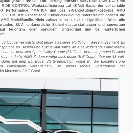
gilität garantieren das Luftfederungsfahrwerk AMG RIDE CONTROL+ mit
IDE CONTROL Wankstabilisierung auf 48-Volt-Basis, der vollvariable
AMG Performance 4MATIC+ und das 9-Gang-Automatikgetriebe AMG
G. Die AMG-spezifische Kühlerverkleidung unterstreicht optisch die
AMG Modellfamilie. Nicht zuletzt bietet der vielseitige Modell-Athlet alle
Mercedes SUV: umfangreiche Sicherheitsausstattungen und souveräne
auf feuchtem oder sandigem Untergrund und bei winterlichen
en.
63 Coupé vervollständigt unser attraktives Portfolio in diesem Segment. Es
nsprüche an Design und Exklusivität sowie an eine exzellente Fahrdynamik
t ist unser neuestes Sports Utility Coupé (SUC) ein herausragendes Beispiel
uxury made by AMG. Zudem verfügt auch unser GLE Coupé über ein 48-Volt-
ndung mit dem EQ Boost Startergenerator, womit wir die Elektrifizierung
en konsequent vorantreiben“
, so Tobias Moers, Vorsitzender der
 der Mercedes-AMG GmbH.