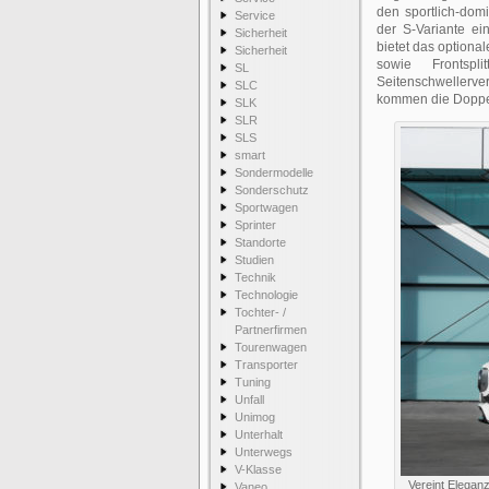
den sportlich-dom
Service
der S-Variante ein
Sicherheit
bietet das optiona
Sicherheit
sowie Frontspl
SL
Seitenschwellerv
SLC
kommen die Doppe
SLK
SLR
SLS
smart
Sondermodelle
Sonderschutz
Sportwagen
Sprinter
Standorte
Studien
Technik
Technologie
Tochter- /
Partnerfirmen
Tourenwagen
Transporter
Tuning
Unfall
Unimog
Unterhalt
Unterwegs
V-Klasse
Vereint Elega
Vaneo