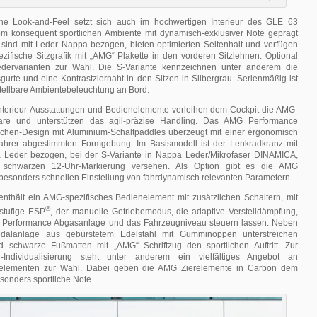
he Look-and-Feel setzt sich auch im hochwertigen Interieur des GLE 63
om konsequent sportlichen Ambiente mit dynamisch-exklusiver Note geprägt
e sind mit Leder Nappa bezogen, bieten optimierten Seitenhalt und verfügen
ifische Sitzgrafik mit „AMG“ Plakette in den vorderen Sitzlehnen. Optional
edervarianten zur Wahl. Die S-Variante kennzeichnen unter anderem die
gurte und eine Kontrastziernaht in den Sitzen in Silbergrau. Serienmäßig ist
nstellbare Ambientebeleuchtung an Bord.
nterieur-Ausstattungen und Bedienelemente verleihen dem Cockpit die AMG-
äre und unterstützen das agil-präzise Handling. Das AMG Performance
chen-Design mit Aluminium-Schaltpaddles überzeugt mit einer ergonomisch
ahrer abgestimmten Formgebung. Im Basismodell ist der Lenkradkranz mit
Leder bezogen, bei der S-Variante in Nappa Leder/Mikrofaser DINAMICA,
r schwarzen 12-Uhr-Markierung versehen. Als Option gibt es die AMG
 besonders schnellen Einstellung von fahrdynamisch relevanten Parametern.
enthält ein AMG-spezifisches Bedienelement mit zusätzlichen Schaltern, mit
®
stufige ESP
, der manuelle Getriebemodus, die adaptive Verstelldämpfung,
G Performance Abgasanlage und das Fahrzeugniveau steuern lassen. Neben
dalanlage aus gebürstetem Edelstahl mit Gumminoppen unterstreichen
nd schwarze Fußmatten mit „AMG“ Schriftzug den sportlichen Auftritt. Zur
ur-Individualisierung steht unter anderem ein vielfältiges Angebot an
relementen zur Wahl. Dabei geben die AMG Zierelemente in Carbon dem
sonders sportliche Note.