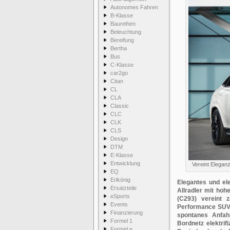
Autonomes Fahren
B-Klasse
Baureihen
Beleuchtung
Bereifung
Bertha
Bus
C-Klasse
car2go
Citan
CL
CLA
Classic
CLC
CLK
CLS
Design
DTM
E-Klasse
Entwicklung
Vereint Elega
EQ
Erlkönig
Elegantes und ele
Ersatzteile
Allradler mit ho
eSports
(C293) vereint 
Events
Performance SUV-
Finanzierung
spontanes Anfah
Formel 1
Bordnetz elektrif
Formel e