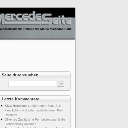
Seite durchsuchen
Letzte Kommentare
Silvia Holenstein
zu
Mercedes-Benz SLC
Final Edition – Sondermodell für einen Kult-
Roadster
Oliver
zu
Zusätzliche Fernbedienung für die
Standheizung anlernen