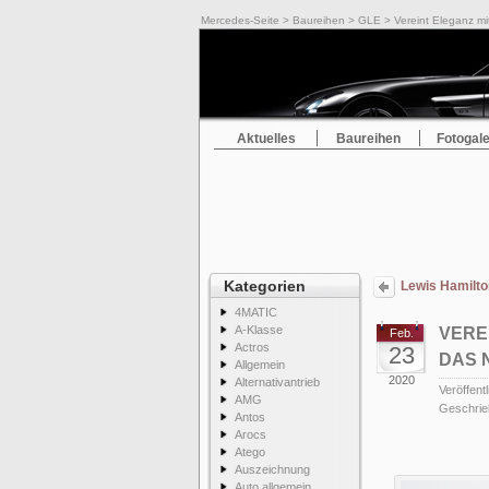
Mercedes-Seite
>
Baureihen
>
GLE
> Vereint Eleganz m
Aktuelles
Baureihen
Fotogale
Kategorien
Lewis Hamilto
4MATIC
A-Klasse
VERE
Feb.
Actros
23
DAS 
Allgemein
2020
Alternativantrieb
Veröffentl
AMG
Geschrie
Antos
Arocs
Atego
Auszeichnung
Auto allgemein