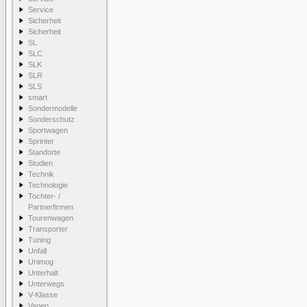
Service
Sicherheit
Sicherheit
SL
SLC
SLK
SLR
SLS
smart
Sondermodelle
Sonderschutz
Sportwagen
Sprinter
Standorte
Studien
Technik
Technologie
Tochter- /
Partnerfirmen
Tourenwagen
Transporter
Tuning
Unfall
Unimog
Unterhalt
Unterwegs
V-Klasse
Vaneo