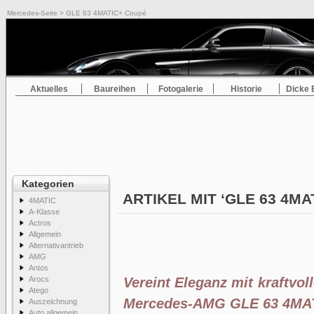
Mercedes-Seite
> GLE 63 4MATIC+ Coupé
Aktuelles
Baureihen
Fotogalerie
Historie
Dicke 
Kategorien
ARTIKEL MIT ‘GLE 63 4M
4MATIC
A-Klasse
Actros
Allgemein
Alternativantrieb
AMG
Antos
Arocs
Vereint Eleganz mit kraftvo
Atego
Mercedes-AMG GLE 63 4MA
Auszeichnung
Auto allgemein