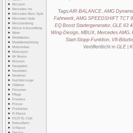
McLaren
Mercedes me
Tags:
AIR-BALANCE
,
AMG Dynamic
Mercedes-Benz Style
Fahrwerk
,
AMG SPEEDSHIFT TCT 9G
Mercedes-Seite
Merchandising
EQ Boost Startergenerator
,
GLE 63 
Messe & Ausstellung
Wing-Design
,
MBUX
,
Mercedes AMG
,
Miete
Modellautos
Start-Stopp-Funktion
,
V8-Biturb
Modellentwicklung
Veröffentlicht in
GLE
|
K
Motorenbau
Motorsport
Mr Moose
Museum
Navigation
Neuheiten
Newtimer
Nutzfahrzeuge
Oldtimer
Personen
Pflege
Premiere
Presse
Produktion
R-Klasse
R129 SL-Club
Rekordfahrt
S-Klasse
Service