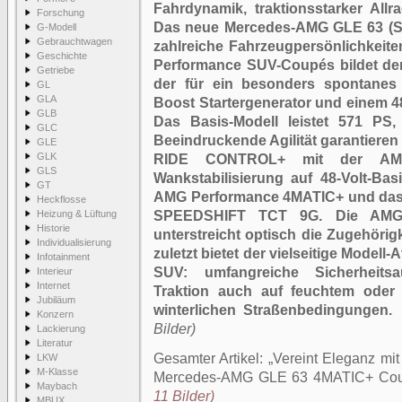
Fahrdynamik, traktionsstarker Allr
Forschung
Das neue Mercedes-AMG GLE 63 (S)
G-Modell
Gebrauchtwagen
zahlreiche Fahrzeugpersönlichkeite
Geschichte
Performance SUV-Coupés bildet der
Getriebe
der für ein besonders spontanes
GL
GLA
Boost Startergenerator und einem 48-V
GLB
Das Basis-Modell leistet 571 PS,
GLC
Beeindruckende Agilität garantiere
GLE
GLK
RIDE CONTROL+ mit der A
GLS
Wankstabilisierung auf 48-Volt-Basi
GT
AMG Performance 4MATIC+ und das
Heckflosse
Heizung & Lüftung
SPEEDSHIFT TCT 9G. Die AMG-sp
Historie
unterstreicht optisch die Zugehörig
Individualisierung
zuletzt bietet der vielseitige Modell-
Infotainment
SUV: umfangreiche Sicherheits
Interieur
Internet
Traktion auch auf feuchtem oder
Jubiläum
winterlichen Straßenbedingungen.
Konzern
Bilder)
Lackierung
Literatur
Gesamter Artikel:
Vereint Eleganz mit
LKW
M-Klasse
Mercedes-AMG GLE 63 4MATIC+ Co
Maybach
11 Bilder)
MBUX