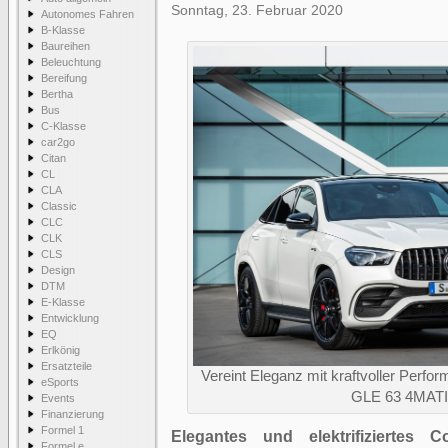
Sonntag, 23. Februar 2020
Autonomes Fahren
B-Klasse
Baureihen
Beleuchtung
Bereifung
Bertha
Bus
C-Klasse
car2go
Citan
CL
CLA
Classic
CLC
CLK
CLS
Design
DTM
E-Klasse
Entwicklung
EQ
Erlkönig
Ersatzteile
Vereint Eleganz mit kraftvoller Per
eSports
GLE 63 4MAT
Events
Finanzierung
Formel 1
Elegantes und elektrifiziertes 
Formel e