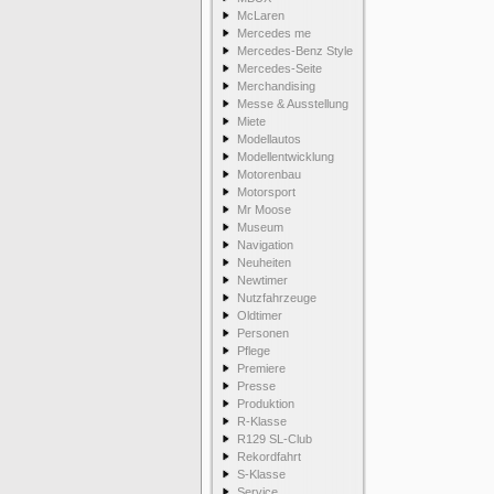
McLaren
Mercedes me
Mercedes-Benz Style
Mercedes-Seite
Merchandising
Messe & Ausstellung
Miete
Modellautos
Modellentwicklung
Motorenbau
Motorsport
Mr Moose
Museum
Navigation
Neuheiten
Newtimer
Nutzfahrzeuge
Oldtimer
Personen
Pflege
Premiere
Presse
Produktion
R-Klasse
R129 SL-Club
Rekordfahrt
S-Klasse
Service