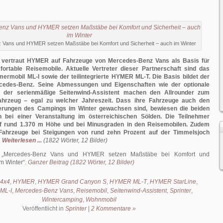
Vans und HYMER setzen Maßstäbe bei Komfort und Sicherheit – auch im Winter
1 vertraut HYMER auf Fahrzeuge von Mercedes-Benz Vans als Basis für
fortable Reisemobile. Aktuelle Vertreter dieser Partnerschaft sind das
ymermobil ML-I sowie der teilintegrierte HYMER ML-T. Die Basis bildet der
rcedes-Benz. Seine Abmessungen und Eigenschaften wie der optionale
nd der serienmäßige Seitenwind-Assistent machen den Allrounder zum
ahrzeug – egal zu welcher Jahreszeit. Dass ihre Fahrzeuge auch den
erungen des Campings im Winter gewachsen sind, bewiesen die beiden
bei einer Veranstaltung im österreichischen Sölden. Die Teilnehmer
f rund 1.370 m Höhe und bei Minusgraden in den Reisemobilen. Zudem
 Fahrzeuge bei Steigungen von rund zehn Prozent auf der Timmelsjoch
Weiterlesen ...
(1822 Wörter, 12 Bilder)
:
Mercedes-Benz Vans und HYMER setzen Maßstäbe bei Komfort und
im Winter
.
Ganzer Beitrag (1822 Wörter, 12 Bilder)
4x4
,
HYMER
,
HYMER Grand Canyon S
,
HYMER ML-T
,
HYMER StarLine
,
ML-I
,
Mercedes-Benz Vans
,
Reisemobil
,
Seitenwind-Assistent
,
Sprinter
,
Wintercamping
,
Wohnmobil
Veröffentlicht in
Sprinter
|
2 Kommentare »