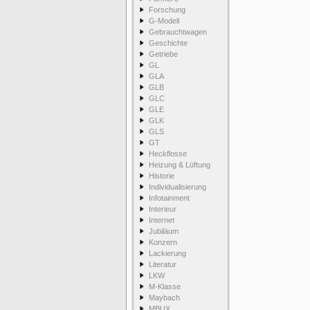
Forschung
G-Modell
Gebrauchtwagen
Geschichte
Getriebe
GL
GLA
GLB
GLC
GLE
GLK
GLS
GT
Heckflosse
Heizung & Lüftung
Historie
Individualisierung
Infotainment
Interieur
Internet
Jubiläum
Konzern
Lackierung
Literatur
LKW
M-Klasse
Maybach
MBUX