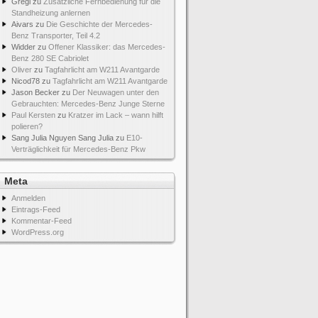
Gregi
zu
Zusätzliche Fernbedienung für die
Standheizung anlernen
Aivars
zu
Die Geschichte der Mercedes-
Benz Transporter, Teil 4.2
Widder
zu
Offener Klassiker: das Mercedes-
Benz 280 SE Cabriolet
Oliver
zu
Tagfahrlicht am W211 Avantgarde
Nicod78
zu
Tagfahrlicht am W211 Avantgarde
Jason Becker
zu
Der Neuwagen unter den
Gebrauchten: Mercedes-Benz Junge Sterne
Paul Kersten
zu
Kratzer im Lack – wann hilft
polieren?
Sang Julia Nguyen Sang Julia
zu
E10-
Verträglichkeit für Mercedes-Benz Pkw
Meta
Anmelden
Eintrags-Feed
Kommentar-Feed
WordPress.org