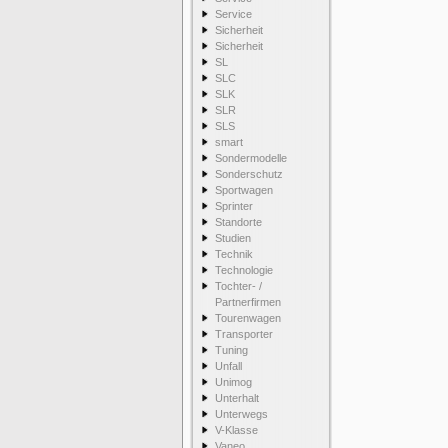
Service
Sicherheit
Sicherheit
SL
SLC
SLK
SLR
SLS
smart
Sondermodelle
Sonderschutz
Sportwagen
Sprinter
Standorte
Studien
Technik
Technologie
Tochter- /
Partnerfirmen
Tourenwagen
Transporter
Tuning
Unfall
Unimog
Unterhalt
Unterwegs
V-Klasse
Vaneo