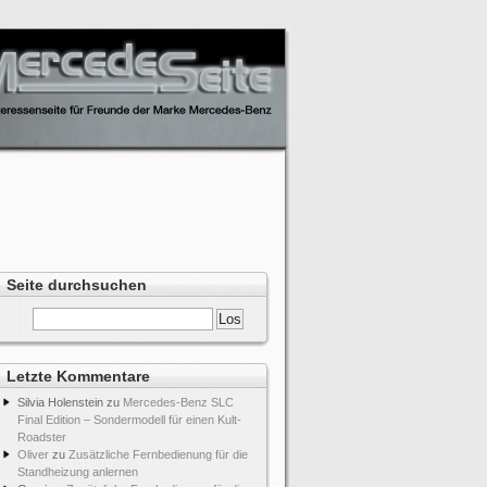
Seite durchsuchen
Letzte Kommentare
Silvia Holenstein
zu
Mercedes-Benz SLC
Final Edition – Sondermodell für einen Kult-
Roadster
Oliver
zu
Zusätzliche Fernbedienung für die
Standheizung anlernen