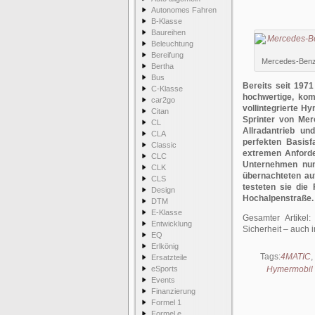
Autonomes Fahren
B-Klasse
Baureihen
Beleuchtung
Bereifung
Mercedes-Benz 
Bertha
Bus
Bereits seit 197
C-Klasse
hochwertige, kom
car2go
vollintegrierte H
Citan
Sprinter von Me
CL
Allradantrieb u
CLA
perfekten Basisf
Classic
extremen Anford
CLC
Unternehmen nun 
CLK
übernachteten au
CLS
testeten sie die
Design
Hochalpenstraße.
DTM
E-Klasse
Gesamter Artikel
Entwicklung
Sicherheit – auch 
EQ
Erlkönig
Tags:
4MATIC
,
Ersatzteile
eSports
Hymermobil 
Events
Finanzierung
Formel 1
Formel e