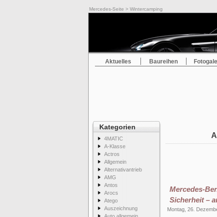
Mercedes-Seite
> Wintercamping
Aktuelles
Baureihen
Fotogale
Kategorien
A
4MATIC
A-Klasse
Actros
Allgemein
Alternativantrieb
AMG
Antos
Mercedes-Be
Arocs
Sicherheit – 
Atego
Auszeichnung
Montag, 26. Dezemb
Auto allgemein