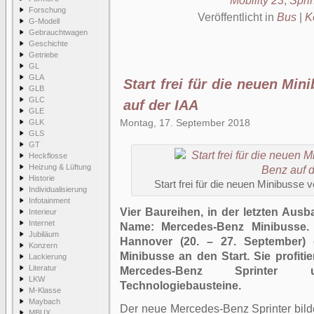
Mobility 23
,
Sprin
Forschung
Veröffentlicht in
Bus
|
K
G-Modell
Gebrauchtwagen
Geschichte
Getriebe
GL
GLA
Start frei für die neuen Mi
GLB
GLC
auf der IAA
GLE
Montag, 17. September 2018
GLK
GLS
GT
Heckflosse
Heizung & Lüftung
Historie
Start frei für die neuen Minibusse
Individualisierung
Infotainment
Vier Baureihen, in der letzten Ausb
Interieur
Internet
Name: Mercedes-Benz Minibusse. 
Jubiläum
Hannover (20. – 27. September) 
Konzern
Minibusse an den Start. Sie profit
Lackierung
Literatur
Mercedes-Benz Sprinter u
LKW
Technologiebausteine.
M-Klasse
Maybach
Der neue Mercedes-Benz Sprinter bilde
MBUX