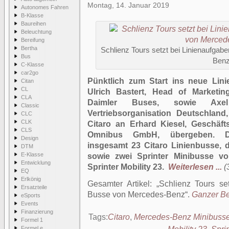
Montag, 14. Januar 2019
Autonomes Fahren
B-Klasse
Baureihen
Beleuchtung
Bereifung
Bertha
Schlienz Tours setzt bei Linienaufgab
Bus
Ben
C-Klasse
car2go
Pünktlich zum Start ins neue Lin
Citan
CL
Ulrich Bastert, Head of Marketi
CLA
Daimler Buses, sowie Axel S
Classic
Vertriebsorganisation Deutschland
CLC
CLK
Citaro an Erhard Kiesel, Geschäf
CLS
Omnibus GmbH, übergeben. Der
Design
insgesamt 23 Citaro Linienbusse, 
DTM
E-Klasse
sowie zwei Sprinter Minibusse v
Entwicklung
Sprinter Mobility 23.
Weiterlesen ...
(
EQ
Erlkönig
Gesamter Artikel:
Schlienz Tours se
Ersatzteile
Busse von Mercedes-Benz
.
Ganzer Bei
eSports
Events
Finanzierung
Tags:
Citaro
,
Mercedes-Benz Minibuss
Formel 1
Formel e