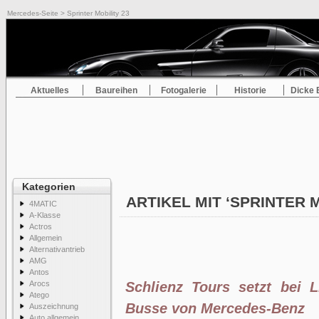
Mercedes-Seite
> Sprinter Mobility 23
Aktuelles
Baureihen
Fotogalerie
Historie
Dicke 
Kategorien
ARTIKEL MIT ‘SPRINTER 
4MATIC
A-Klasse
Actros
Allgemein
Alternativantrieb
AMG
Antos
Arocs
Schlienz Tours setzt bei L
Atego
Busse von Mercedes-Benz
Auszeichnung
Auto allgemein