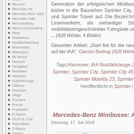
Generation der erfolgreichen Minibus
McLaren
Mercedes me
bisher in die Baureihen Sprinter City, 
Mercedes-Benz Style
und Sprinter Travel auf. Die Bezeich
Mercedes-Seite
Linienverkehr, als vielseitiger S
Merchandising
Messe & Ausstellung
mobilitätseingeschränkter Fahrgäste 
Miete
...
(428 Wörter, 4 Bilder)
Modellautos
Modellentwicklung
Gesamter Artikel:
Start frei für die 
Motorenbau
auf der IAA
.
Ganzer Beitrag (428 Wörter
Motorsport
Mr Moose
Museum
Tags:
Hannover
,
IAA Nutzfahrzeuge 
Navigation
Neuheiten
Sprinter
,
Sprinter City
,
Sprinter City 45
Newtimer
Sprinter Mobility 23
,
Sprinter
Nutzfahrzeuge
Oldtimer
Veröffentlicht in
Sprinter
Personen
Pflege
Premiere
Presse
Produktion
Mercedes-Benz Minibusse: Al
R-Klasse
R129 SL-Club
Dienstag, 17. Juli 2018
Rekordfahrt
S-Klasse
Service