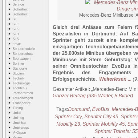
Service
Sicherheit
Sicherheit
Mercedes-Benz Minibusse: All
SL
SLC
Gleich drei Anlässe zum Feiern f
SLK
Spezialisten in Dortmund: Auf B
SLR
SLS
Sprinter geht zurzeit eine komple
smart
einzigartigen Technologiebausteinen
Sondermodelle
der 25.000ste Minibus übergeben wo
Sonderschutz
Sportwagen
Minibusse mit Stern Geburtstag: V
Sprinter
seiner Omnibustochter EvoBus in
Standorte
Ergebnis des Engagements i
Studien
Technik
Erfolgsgeschichte.
Weiterlesen ...
(9
Technologie
Tochter- /
Gesamter Artikel:
Mercedes-Benz Minib
Partnerfirmen
Ganzer Beitrag (935 Wörter, 8 Bilder)
Tourenwagen
Transporter
Tuning
Tags:
Dortmund
,
EvoBus
,
Mercedes-B
Unfall
Sprinter City
,
Sprinter City 45
,
Sprinter
Unimog
Unterhalt
Mobility 23
,
Sprinter Mobility 45
,
Sprin
Unterwegs
Sprinter Transfer 55
V-Klasse
Vaneo