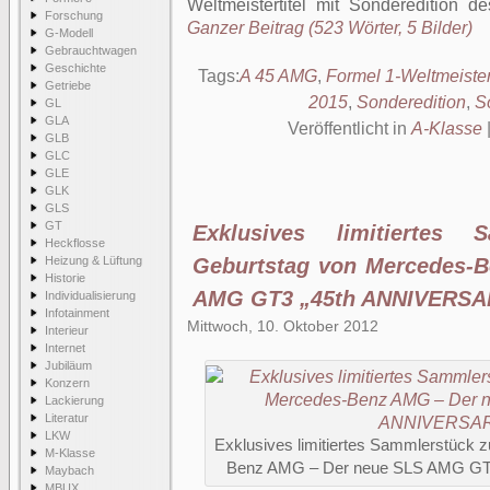
Weltmeistertitel mit Sondereditio
Forschung
Ganzer Beitrag (523 Wörter, 5 Bilder)
G-Modell
Gebrauchtwagen
Geschichte
Tags:
A 45 AMG
,
Formel 1-Weltmeiste
Getriebe
2015
,
Sonderedition
,
S
GL
GLA
Veröffentlicht in
A-Klasse
GLB
GLC
GLE
GLK
GLS
GT
Exklusives limitiertes
Heckflosse
Heizung & Lüftung
Geburtstag von Mercedes-
Historie
AMG GT3 „45th ANNIVERSA
Individualisierung
Infotainment
Mittwoch, 10. Oktober 2012
Interieur
Internet
Jubiläum
Konzern
Lackierung
Literatur
LKW
Exklusives limitiertes Sammlerstück 
M-Klasse
Benz AMG – Der neue SLS AMG GT
Maybach
MBUX