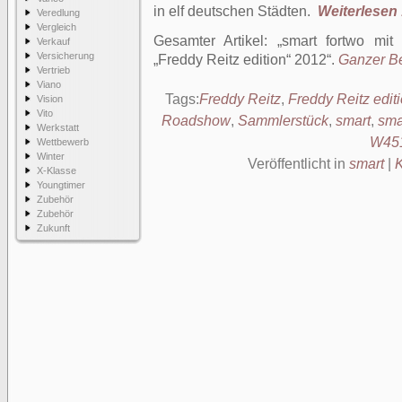
in elf deutschen Städten.
Weiterlesen .
Veredlung
Vergleich
Gesamter Artikel:
smart fortwo mit 
Verkauf
Versicherung
„Freddy Reitz edition“ 2012
.
Ganzer Bei
Vertrieb
Viano
Tags:
Freddy Reitz
,
Freddy Reitz edit
Vision
Vito
Roadshow
,
Sammlerstück
,
smart
,
sma
Werkstatt
W45
Wettbewerb
Winter
Veröffentlicht in
smart
|
X-Klasse
Youngtimer
Zubehör
Zubehör
Zukunft