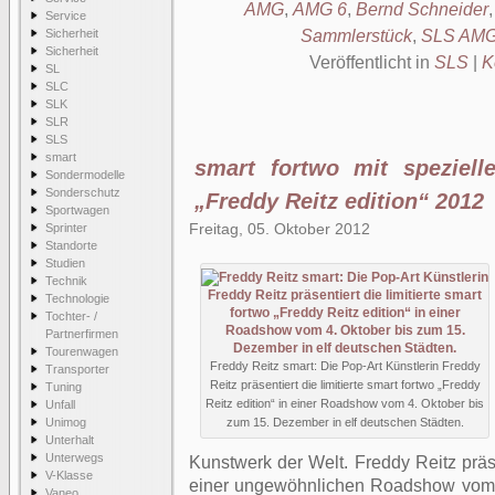
AMG
,
AMG 6
,
Bernd Schneider
Service
Sicherheit
Sammlerstück
,
SLS AMG
Sicherheit
Veröffentlicht in
SLS
|
K
SL
SLC
SLK
SLR
SLS
smart
smart fortwo mit spezielle
Sondermodelle
Sonderschutz
„Freddy Reitz edition“ 2012
Sportwagen
Freitag, 05. Oktober 2012
Sprinter
Standorte
Studien
Technik
Technologie
Tochter- /
Partnerfirmen
Tourenwagen
Freddy Reitz smart: Die Pop-Art Künstlerin Freddy
Transporter
Reitz präsentiert die limitierte smart fortwo „Freddy
Tuning
Reitz edition“ in einer Roadshow vom 4. Oktober bis
Unfall
Unimog
zum 15. Dezember in elf deutschen Städten.
Unterhalt
Unterwegs
Kunstwerk der Welt. Freddy Reitz präs
V-Klasse
einer ungewöhnlichen Roadshow vom 
Vaneo