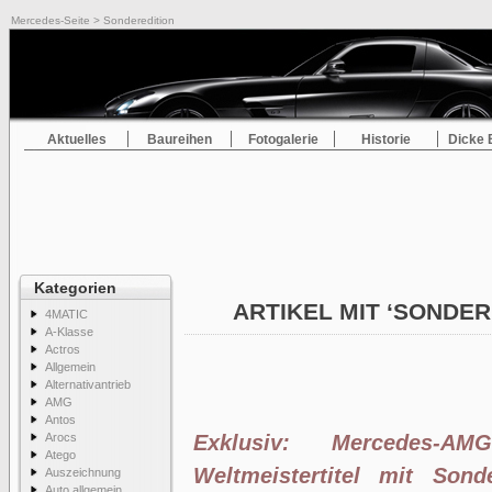
Mercedes-Seite
> Sonderedition
Aktuelles
Baureihen
Fotogalerie
Historie
Dicke 
Kategorien
ARTIKEL MIT ‘SONDER
4MATIC
A-Klasse
Actros
Allgemein
Alternativantrieb
AMG
Antos
Arocs
Exklusiv: Mercedes-A
Atego
Weltmeistertitel mit Sond
Auszeichnung
Auto allgemein