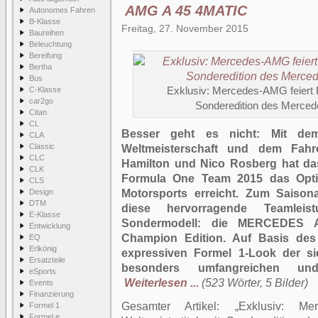
AMG A 45 4MATIC
Autonomes Fahren
B-Klasse
Freitag, 27. November 2015
Baureihen
Beleuchtung
Bereifung
Bertha
Bus
C-Klasse
Exklusiv: Mercedes-AMG feiert F
car2go
Sonderedition des Merc
Citan
CL
Besser geht es nicht: Mit dem
CLA
Classic
Weltmeisterschaft und dem Fahre
CLC
Hamilton und Nico Rosberg hat
CLK
Formula One Team 2015 das Opti
CLS
Design
Motorsports erreicht. Zum Saison
DTM
diese hervorragende Teamleis
E-Klasse
Sondermodell: die MERCEDES
Entwicklung
Champion Edition. Auf Basis des
EQ
Erlkönig
expressiven Formel 1-Look der sie
Ersatzteile
besonders umfangreichen und 
eSports
Weiterlesen ...
(523 Wörter, 5 Bilder)
Events
Finanzierung
Gesamter Artikel:
Exklusiv: Me
Formel 1
Formel e