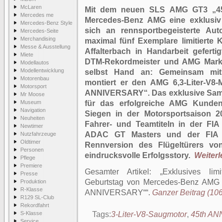
McLaren
Mit dem neuen SLS AMG GT3 „45
Mercedes me
Mercedes-Benz AMG eine exklusiv 
Mercedes-Benz Style
sich an rennsportbegeisterte Aut
Mercedes-Seite
Merchandising
maximal fünf Exemplare limitierte
Messe & Ausstellung
Affalterbach in Handarbeit geferti
Miete
DTM-Rekordmeister und AMG Marke
Modellautos
Modellentwicklung
selbst Hand an: Gemeinsam mi
Motorenbau
montiert er den AMG 6,3-Liter-V
Motorsport
ANNIVERSARY“. Das exklusive Samm
Mr Moose
Museum
für das erfolgreiche AMG Kunden
Navigation
Siegen in der Motorsportsaison 
Neuheiten
Fahrer- und Teamtiteln in der FI
Newtimer
ADAC GT Masters und der FIA GT
Nutzfahrzeuge
Oldtimer
Rennversion des Flügeltürers vo
Personen
eindrucksvolle Erfolgsstory.
Weiterle
Pflege
Premiere
Gesamter Artikel:
Exklusives lim
Presse
Geburtstag von Mercedes-Benz AMG
Produktion
R-Klasse
ANNIVERSARY“
.
Ganzer Beitrag (106
R129 SL-Club
Rekordfahrt
S-Klasse
Tags:
3-Liter-V8-Saugmotor
,
45th A
Service