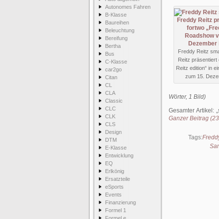
Autonomes Fahren
B-Klasse
Baureihen
Beleuchtung
Bereifung
Bertha
Freddy Reitz sma
Bus
Reitz präsentiert 
C-Klasse
Reitz edition“ in
car2go
zum 15. Dezem
Citan
CL
CLA
Wörter, 1 Bild)
Classic
CLC
Gesamter Artikel:
CLK
Ganzer Beitrag (238
CLS
Design
Tags:
Freddy
DTM
Sa
E-Klasse
Entwicklung
EQ
Erlkönig
Ersatzteile
eSports
Events
Finanzierung
Formel 1
Formel e