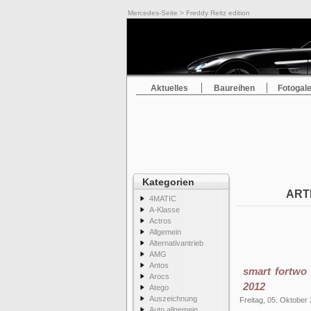
Mercedes-Seite
> Freddy Reitz edition
Aktuelles
Baureihen
Fotogale
Kategorien
ART
4MATIC
A-Klasse
Actros
Allgemein
Alternativantrieb
AMG
Antos
smart fortwo 
Arocs
2012
Atego
Auszeichnung
Freitag, 05. Oktober
Auto allgemein