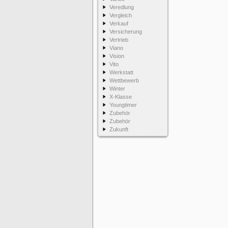
Veredlung
Vergleich
Verkauf
Versicherung
Vertrieb
Viano
Vision
Vito
Werkstatt
Wettbewerb
Winter
X-Klasse
Youngtimer
Zubehör
Zubehör
Zukunft