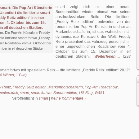
smart zeigt sich mit einer neuen
Sonderedition wieder einmal von seiner
ausdrucksstarken Seite: Die limitierte
„Freddy Reitz edition“, entworfen von der
renommierten Pop-Art Künstlerin und smart
Markenbotschafterin, ist das wahrscheinlich
rt: Die Pop-Art Künstlerin Freddy
dynamischste Kunstwerk der Welt. Freddy
die limitierte smart fortwo „Freddy
Reitz präsentiert das Fahrzeug persönlich in
 einer Roadshow vom 4. Oktober bis
einer ungewöhnlichen Roadshow vom 4.
ber in elf deutschen Städten.
Oktober bis zum 15. Dezember in elf
deutschen Städten.
Weiterlesen ...
(238
smart fortwo mit speziellem Reitz – die limitierte „Freddy Reitz edition“ 2012
.
 Wörter, 1 Bild)
 Reitz
,
Freddy Reitz edition
,
Markenbotschafterin
,
Pop-Art
,
Roadshow
,
mmlerstück
,
smart
,
smart fortwo
,
Sonderedition
,
US Flag
,
W451
Veröffentlicht in
smart
|
Keine Kommentare »