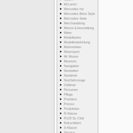
McLaren
Mercedes me
Mercedes-Benz Style
Mercedes-Seite
Merchandising
Messe & Ausstellung
Miete
Modellautos
Modellentwicklung
Motorenbau
Motorsport
Mr Moose
Museum
Navigation
Neuheiten
Newtimer
Nutzfahrzeuge
Oldtimer
Personen
Pflege
Premiere
Presse
Produktion
R-Klasse
R129 SL-Club
Rekordfahrt
S-Klasse
Service