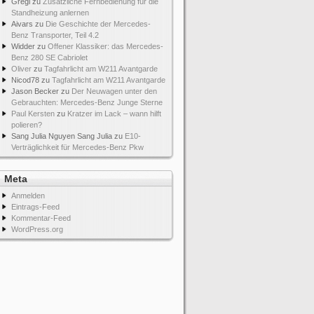
Gregi
zu
Zusätzliche Fernbedienung für die
Standheizung anlernen
Aivars
zu
Die Geschichte der Mercedes-
Benz Transporter, Teil 4.2
Widder
zu
Offener Klassiker: das Mercedes-
Benz 280 SE Cabriolet
Oliver
zu
Tagfahrlicht am W211 Avantgarde
Nicod78
zu
Tagfahrlicht am W211 Avantgarde
Jason Becker
zu
Der Neuwagen unter den
Gebrauchten: Mercedes-Benz Junge Sterne
Paul Kersten
zu
Kratzer im Lack – wann hilft
polieren?
Sang Julia Nguyen Sang Julia
zu
E10-
Verträglichkeit für Mercedes-Benz Pkw
Meta
Anmelden
Eintrags-Feed
Kommentar-Feed
WordPress.org