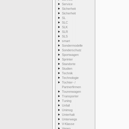
Service
Sicherheit
Sicherheit
SL
SLC
SLK
SLR
SLS
smart
Sondermodelle
Sonderschutz
Sportwagen
Sprinter
Standorte
Studien
Technik
Technologie
Tochter- /
Partnerfirmen
Tourenwagen
Transporter
Tuning
Unfall
Unimog
Unterhalt
Unterwegs
V-Klasse
Vaneo