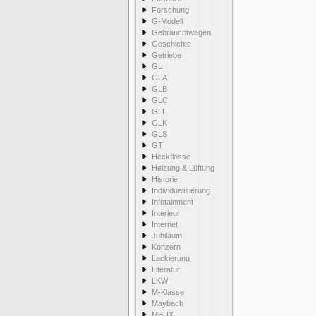
Forschung
G-Modell
Gebrauchtwagen
Geschichte
Getriebe
GL
GLA
GLB
GLC
GLE
GLK
GLS
GT
Heckflosse
Heizung & Lüftung
Historie
Individualisierung
Infotainment
Interieur
Internet
Jubiläum
Konzern
Lackierung
Literatur
LKW
M-Klasse
Maybach
MBUX