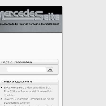
Seite durchsuchen
Letzte Kommentare
Silvia Holenstein
zu
Mercedes-Benz SLC
Final Edition – Sondermodell für einen Kult-
Roadster
Oliver
zu
Zusätzliche Fernbedienung für die
Standheizung anlernen