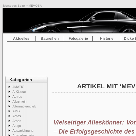
Mercedes-Seite
> MEVOSA
Aktuelles
Baureihen
Fotogalerie
Historie
Dicke 
Kategorien
ARTIKEL MIT ‘ME
4MATIC
A-Klasse
Actros
Allgemein
Alternativantrieb
AMG
Antos
Arocs
Vielseitiger Alleskönner: V
Atego
– Die Erfolgsgeschichte des
Auszeichnung
Auto allgemein