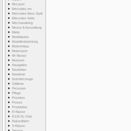
McLaren
Mercedes me
Mercedes-Benz Style
Mercedes-Seite
Merchandising
Messe & Ausstellung
Miete
Modellautos
Modellentwicklung
Motorenbau
Motorsport
Mr Moose
Museum
Navigation
Neuheiten
Newtimer
Nutzfahrzeuge
Oldtimer
Personen
Pflege
Premiere
Presse
Produktion
R-Klasse
R129 SL-Club
Rekordfahrt
S-Klasse
Service