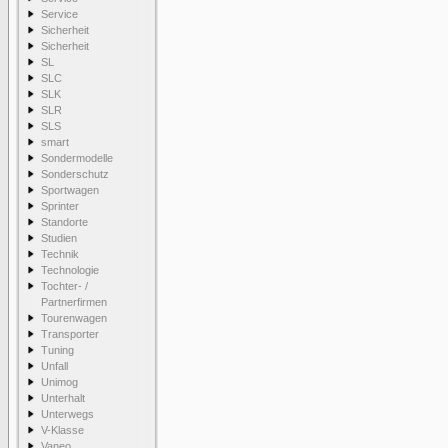
Service
Sicherheit
Sicherheit
SL
SLC
SLK
SLR
SLS
smart
Sondermodelle
Sonderschutz
Sportwagen
Sprinter
Standorte
Studien
Technik
Technologie
Tochter- /
Partnerfirmen
Tourenwagen
Transporter
Tuning
Unfall
Unimog
Unterhalt
Unterwegs
V-Klasse
Vaneo