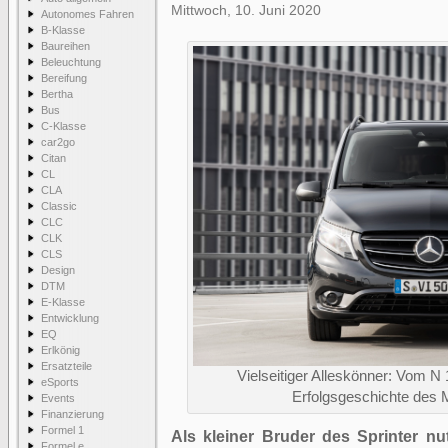
Mittwoch, 10. Juni 2020
Autonomes Fahren
B-Klasse
Baureihen
Beleuchtung
Bereifung
Bertha
Bus
C-Klasse
car2go
Citan
CL
CLA
Classic
CLC
CLK
CLS
Design
DTM
E-Klasse
Entwicklung
EQ
Erlkönig
Ersatzteile
Vielseitiger Alleskönner: Vom N
eSports
Erfolgsgeschichte des 
Events
Finanzierung
Formel 1
Als kleiner Bruder des Sprinter n
Formel e