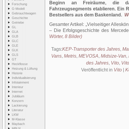
Beginn an Freiräume, die d
Forschung
Fahrzeugsegments etablieren. Ein R
G-Modell
Gebrauchtwagen
Bestsellers aus dem Baskenland.
We
Geschichte
Getriebe
Gesamter Artikel:
Vielseitiger Allesk
GL
– Die Erfolgsgeschichte des Mercede
GLA
Wörter, 8 Bilder)
GLB
GLC
GLE
Tags:
KEP-Transporter des Jahres
,
Ma
GLK
GLS
Vans
,
Metris
,
MEVOSA
,
Midsize-Van
,
GT
des Jahres
,
Vito
,
Vito
Heckflosse
Heizung & Lüftung
Veröffentlicht in
Vito
|
K
Historie
Individualisierung
Infotainment
Interieur
Internet
Jubiläum
Konzern
Lackierung
Literatur
LKW
M-Klasse
Maybach
MBUX