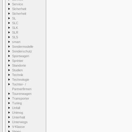
Service
Sicherheit
Sicherheit
SL
SLC
SLK
SLR
SLS
smart
Sondermodelle
Sonderschutz
Sportwagen
Sprinter
Standorte
Studien
Technik
Technologie
Tochter- /
Partnerfirmen
Tourenwagen
Transporter
Tuning
Unfall
Unimog
Unterhalt
Unterwegs
V-Klasse
Vaneo