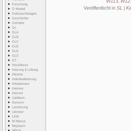
W113
,
W12
Forschung
Veröffentlicht in
SL
|
Ke
G-Modell
Gebrauchtwagen
Geschichte
Getriebe
GL
GLA
GLB
GLC
GLE
GLK
GLS
GT
Heckflosse
Heizung & Lüftung
Historie
Individualisierung
Infotainment
Interieur
Internet
Jubiläum
Konzern
Lackierung
Literatur
LKW
M-Klasse
Maybach
MBUX