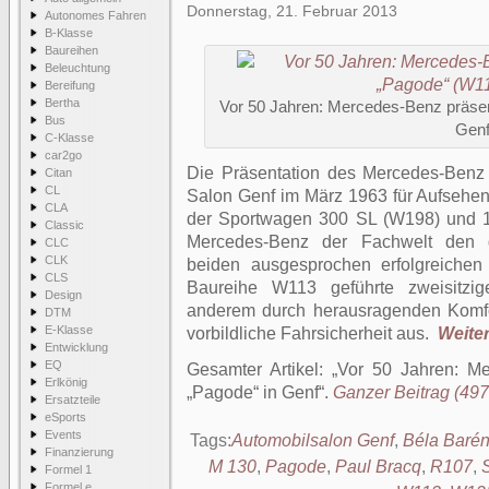
Donnerstag, 21. Februar 2013
Autonomes Fahren
B-Klasse
Baureihen
Beleuchtung
Bereifung
Bertha
Vor 50 Jahren: Mercedes-Benz präsen
Bus
Gen
C-Klasse
car2go
Die Präsentation des Mercedes-Benz
Citan
CL
Salon Genf im März 1963 für Aufsehen
CLA
der Sportwagen 300 SL (W198) und 1
Classic
Mercedes-Benz der Fachwelt den 
CLC
CLK
beiden ausgesprochen erfolgreichen
CLS
Baureihe W113 geführte zweisitzig
Design
anderem durch herausragenden Komfor
DTM
E-Klasse
vorbildliche Fahrsicherheit aus.
Weiter
Entwicklung
EQ
Gesamter Artikel:
Vor 50 Jahren: Me
Erlkönig
„Pagode“ in Genf
.
Ganzer Beitrag (497 
Ersatzteile
eSports
Events
Tags:
Automobilsalon Genf
,
Béla Barén
Finanzierung
M 130
,
Pagode
,
Paul Bracq
,
R107
,
Formel 1
Formel e