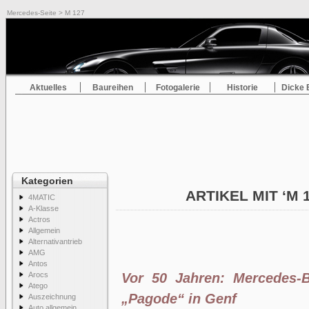
Mercedes-Seite
> M 127
Aktuelles
Baureihen
Fotogalerie
Historie
Dicke 
Kategorien
ARTIKEL MIT ‘M 
4MATIC
A-Klasse
Actros
Allgemein
Alternativantrieb
AMG
Antos
Arocs
Vor 50 Jahren: Mercedes-B
Atego
„Pagode“ in Genf
Auszeichnung
Auto allgemein