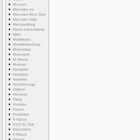
McLaren
Mercedes me
Mercedes-Benz Style
Mercedes-Seite
Merchandising
Messe & Ausstellung
Miete
Modellautos
Modellentwicklung
Motorenbau
Motorsport
Mr Moose
Museum
Navigation
Neuheiten
Newtimer
Nutzfahrzeuge
Oldtimer
Personen
Pflege
Premiere
Presse
Produktion
R-Klasse
R129 SL-Club
Rekordfahrt
S-Klasse
Service