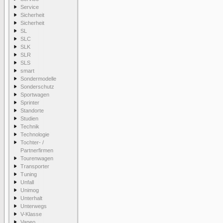
Service
Sicherheit
Sicherheit
SL
SLC
SLK
SLR
SLS
smart
Sondermodelle
Sonderschutz
Sportwagen
Sprinter
Standorte
Studien
Technik
Technologie
Tochter- /
Partnerfirmen
Tourenwagen
Transporter
Tuning
Unfall
Unimog
Unterhalt
Unterwegs
V-Klasse
Vaneo