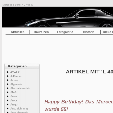
Mercedes-Seite
> L 406 D
Aktuelles
Baureihen
Fotogalerie
Historie
Dicke 
Kategorien
ARTIKEL MIT ‘L 4
4MATIC
A-Klasse
Actros
Allgemein
Alternativantrieb
AMG
Antos
Arocs
Happy Birthday! Das Merce
Atego
wurde 55!
Auszeichnung
Auto allgemein