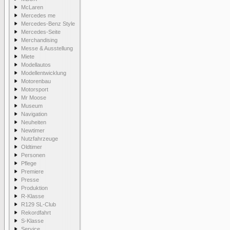
McLaren
Mercedes me
Mercedes-Benz Style
Mercedes-Seite
Merchandising
Messe & Ausstellung
Miete
Modellautos
Modellentwicklung
Motorenbau
Motorsport
Mr Moose
Museum
Navigation
Neuheiten
Newtimer
Nutzfahrzeuge
Oldtimer
Personen
Pflege
Premiere
Presse
Produktion
R-Klasse
R129 SL-Club
Rekordfahrt
S-Klasse
Service