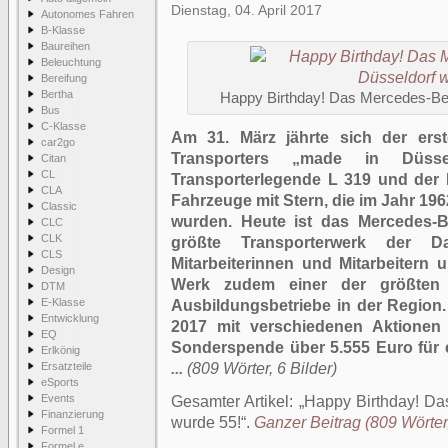
Dienstag, 04. April 2017
Autonomes Fahren
B-Klasse
Baureihen
Beleuchtung
Bereifung
Bertha
Happy Birthday! Das Mercedes-Be
Bus
C-Klasse
Am 31. März jährte sich der ers
car2go
Transporters „made in Düss
Citan
CL
Transporterlegende L 319 und der 
CLA
Fahrzeuge mit Stern, die im Jahr 196
Classic
wurden. Heute ist das Mercedes-B
CLC
CLK
größte Transporterwerk der D
CLS
Mitarbeiterinnen und Mitarbeitern
Design
Werk zudem einer der größten i
DTM
E-Klasse
Ausbildungsbetriebe in der Region
Entwicklung
2017 mit verschiedenen Aktionen 
EQ
Sonderspende über 5.555 Euro für 
Erlkönig
Ersatzteile
...
(809 Wörter, 6 Bilder)
eSports
Events
Gesamter Artikel:
Happy Birthday! Da
Finanzierung
wurde 55!
.
Ganzer Beitrag (809 Wörter,
Formel 1
Formel e