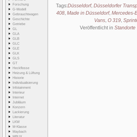
Forschung
Tags:
Düsseldorf
,
Düsseldorfer Transp
G-Modell
408
,
Made in Düsseldorf
,
Mercedes-B
Gebrauchtwagen
Geschichte
Vans
,
O 319
,
Sprint
Getriebe
Veröffentlicht in
Standorte
GL
GLA
GLB
GLC
GLE
GLK
GLS
GT
Heckflosse
Heizung & Lüftung
Historie
Individualisierung
Infotainment
Interieur
Internet
Jubiläum
Konzern
Lackierung
Literatur
LKW
M-Klasse
Maybach
MBUX