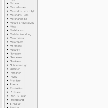
McLaren
Mercedes me
Mercedes-Benz Style
Mercedes-Seite
Merchandising
Messe & Ausstellung
Miete
Modellautos
Modellentwicklung
Motorenbau
Motorsport
Mr Moose
Museum
Navigation
Neuheiten
Newtimer
Nutzfahrzeuge
Oldtimer
Personen
Pflege
Premiere
Presse
Produktion
R-Klasse
R129 SL-Club
Rekordfahrt
S-Klasse
Service