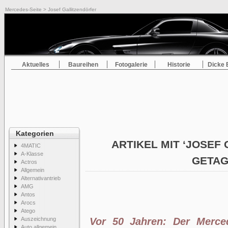
Mercedes-Seite
> Josef Gallitzendörfer
Aktuelles
Baureihen
Fotogalerie
Historie
Dicke 
Kategorien
ARTIKEL MIT ‘JOSEF
4MATIC
A-Klasse
GETA
Actros
Allgemein
Alternativantrieb
AMG
Antos
Arocs
Atego
Auszeichnung
Vor 50 Jahren: Der Merced
Auto allgemein