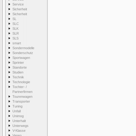
Service
Sicherheit
Sicherheit
SL
SLC
SLK
SLR
SLS
smart
Sondermodelle
Sonderschutz
Sportwagen
Sprinter
Standorte
Studien
Technik
Technologie
Tochter- /
Partnerfirmen
Tourenwagen
Transporter
Tuning
Unfall
Unimog
Unterhalt
Unterwegs
V-Klasse
Vaneo