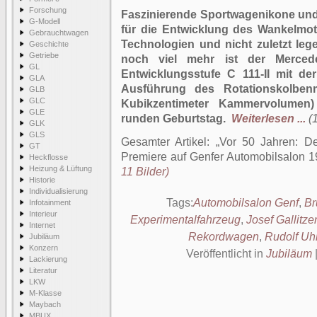
Forschung
Faszinierende Sportwagenikone und 
G-Modell
für die Entwicklung des Wankelmo
Gebrauchtwagen
Technologien und nicht zuletzt le
Geschichte
Getriebe
noch viel mehr ist der Merced
GL
Entwicklungsstufe C 111-II mit de
GLA
Ausführung des Rotationskolben
GLB
GLC
Kubikzentimeter Kammervolumen)
GLE
runden Geburtstag.
Weiterlesen ...
(
GLK
GLS
Gesamter Artikel:
Vor 50 Jahren: De
GT
Premiere auf Genfer Automobilsalon 
Heckflosse
Heizung & Lüftung
11 Bilder)
Historie
Individualisierung
Tags:
Automobilsalon Genf
,
Br
Infotainment
Interieur
Experimentalfahrzeug
,
Josef Gallitze
Internet
Rekordwagen
,
Rudolf Uh
Jubiläum
Konzern
Veröffentlicht in
Jubiläum
Lackierung
Literatur
LKW
M-Klasse
Maybach
MBUX