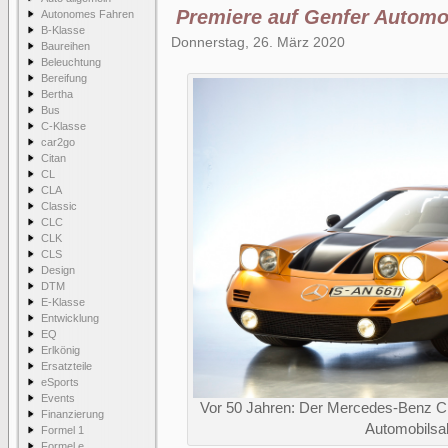
Premiere auf Genfer Automo
Autonomes Fahren
B-Klasse
Donnerstag, 26. März 2020
Baureihen
Beleuchtung
Bereifung
Bertha
Bus
C-Klasse
car2go
Citan
CL
CLA
Classic
CLC
CLK
CLS
Design
DTM
E-Klasse
Entwicklung
EQ
Erlkönig
Ersatzteile
eSports
Events
Vor 50 Jahren: Der Mercedes-Benz C 1
Finanzierung
Automobilsa
Formel 1
Formel e