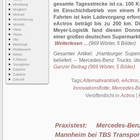
gesamte Tagesstrecke ist ca. 100 K
Veredlung
Vergleich
im Einschichtbetrieb von einem 
Verkauf
Fahrten ist kein Ladevorgang erfor
Versicherung
eActros beträgt bis zu 200 km. 
Vertrieb
Viano
Meyer-Logistik fand diesen Donn
Vision
einer großen deutschen Supermarktke
Vito
Weiterlesen ...
(969 Wörter, 5 Bilder)
Werkstatt
Wettbewerb
Gesamter Artikel:
Hamburger Supermä
Winter
X-Klasse
beliefert – Mercedes-Benz Trucks übe
Youngtimer
Ganzer Beitrag (969 Wörter, 5 Bilder)
Zubehör
Zubehör
Zukunft
Tags:
Alternativantrieb
,
eActros
Innovationsflotte
,
Mercedes-Be
Veröffentlicht in
Actros
|
Praxistest: Mercedes-Be
Mannheim bei TBS Transpor