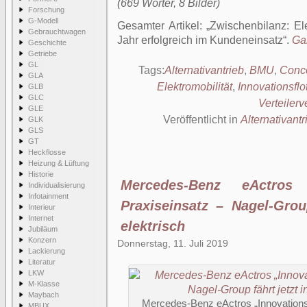
(669 Wörter, 8 Bilder)
Forschung
G-Modell
Gesamter Artikel:
Zwischenbilanz: El
Gebrauchtwagen
Jahr erfolgreich im Kundeneinsatz
.
Gan
Geschichte
Getriebe
GL
Tags:
Alternativantrieb
,
BMU
,
Conc
GLA
Elektromobilität
,
Innovationsflo
GLB
GLC
Verteilerv
GLE
Veröffentlicht in
Alternativantr
GLK
GLS
GT
Heckflosse
Heizung & Lüftung
Historie
Mercedes-Benz eActros „
Individualisierung
Infotainment
Praxiseinsatz – Nagel-Grou
Interieur
Internet
elektrisch
Jubiläum
Konzern
Donnerstag, 11. Juli 2019
Lackierung
Literatur
LKW
M-Klasse
Maybach
Mercedes-Benz eActros „Innovationsf
MBUX