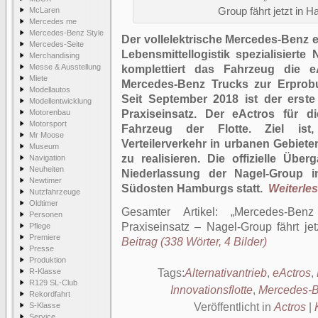
McLaren
Group fährt jetzt in 
Mercedes me
Mercedes-Benz Style
Der vollelektrische Mercedes-Benz eA
Mercedes-Seite
Lebensmittellogistik spezialisiert
Merchandising
Messe & Ausstellung
komplettiert das Fahrzeug die eA
Miete
Mercedes-Benz Trucks zur Erprob
Modellautos
Seit September 2018 ist der erst
Modellentwicklung
Motorenbau
Praxiseinsatz. Der eActros für d
Motorsport
Fahrzeug der Flotte. Ziel is
Mr Moose
Verteilerverkehr in urbanen Gebiet
Museum
zu realisieren. Die offizielle Üb
Navigation
Neuheiten
Niederlassung der Nagel-Group i
Newtimer
Südosten Hamburgs statt.
Weiterlese
Nutzfahrzeuge
Oldtimer
Gesamter Artikel:
Mercedes-Benz 
Personen
Praxiseinsatz – Nagel-Group fährt jet
Pflege
Premiere
Beitrag (338 Wörter, 4 Bilder)
Presse
Produktion
R-Klasse
Tags:
Alternativantrieb
,
eActros
,
R129 SL-Club
Innovationsflotte
,
Mercedes-B
Rekordfahrt
S-Klasse
Veröffentlicht in
Actros
|
Service