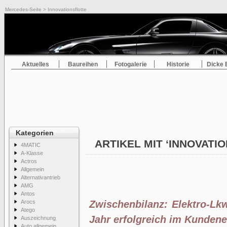
Mercedes-Seite
> Innovationsflotte
Aktuelles
Baureihen
Fotogalerie
Historie
Dicke 
Kategorien
ARTIKEL MIT ‘INNOVATI
4MATIC
A-Klasse
Actros
Allgemein
Alternativantrieb
AMG
Antos
Arocs
Zwischenbilanz: Elektro-Lk
Atego
Jahr erfolgreich im Kundene
Auszeichnung
Auto allgemein