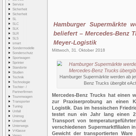
Service
Sicherheit
Sicherheit
SL
Hamburger Supermärkte wer
SLC
SLK
beliefert – Mercedes-Benz T
SLR
SLS
Meyer-Logistik
smart
Sondermodelle
Mittwoch, 31. Oktober 2018
Sonderschutz
Sportwagen
Sprinter
Standorte
Studien
Hamburger Supermärkte werden ab jetzt
Technik
Technologie
Benz Trucks übergibt eAct
Tochter- /
Partnerfirmen
Mercedes-Benz Trucks hat einen we
Tourenwagen
zur Praxiserprobung an einen 
Transporter
Tuning
Logistik. Das im hessischen Fried
Unfall
testet nun ein Jahr lang einen 
Unimog
Transport von temperaturgeführt
Unterhalt
Unterwegs
verschiedenen Supermarktfilialen i
V-Klasse
Gewicht der transportierten Ware
Vaneo