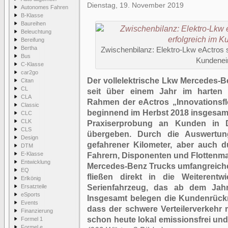
Dienstag, 19. November 2019
Autonomes Fahren
B-Klasse
Baureihen
Beleuchtung
Bereifung
Bertha
Zwischenbilanz: Elektro-Lkw eActros s
Bus
Kundenei
C-Klasse
car2go
Der vollelektrische Lkw Mercedes-B
Citan
CL
seit über einem Jahr im harten 
CLA
Rahmen der eActros „Innovationsfl
Classic
beginnend im Herbst 2018 insgesamt
CLC
CLK
Praxiserprobung an Kunden in 
CLS
übergeben. Durch die Auswertu
Design
gefahrener Kilometer, aber auch 
DTM
E-Klasse
Fahrern, Disponenten und Flottenm
Entwicklung
Mercedes-Benz Trucks umfangreich
EQ
fließen direkt in die Weiterent
Erlkönig
Ersatzteile
Serienfahrzeug, das ab dem Jah
eSports
Insgesamt belegen die Kundenrück
Events
dass der schwere Verteilerverkehr
Finanzierung
schon heute lokal emissionsfrei und 
Formel 1
Formel e