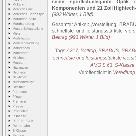
seine sportlich-elegante Optik 
McLaren
Komponenten und 21 Zoll Hightech
Mercedes me
(993 Wörter, 1 Bild)
Mercedes-Benz Style
Mercedes-Seite
Merchandising
Gesamter Artikel:
Vorstellung: BRABU
Messe & Ausstellung
schnellste und leistungsstärkste viers
Miete
Beitrag (993 Wörter, 1 Bild)
Modellautos
Modellentwicklung
Motorenbau
Tags:
A217
,
Bottrop
,
BRABUS
,
BRABUS
Motorsport
schnellste und leistungsstärkste viersi
Mr Moose
Museum
AMG S 63
,
S-Klasse 
Navigation
Veröffentlicht in
Veredlung
Neuheiten
Newtimer
Nutzfahrzeuge
Oldtimer
Personen
Pflege
Premiere
Presse
Produktion
R-Klasse
R129 SL-Club
Rekordfahrt
S-Klasse
Service