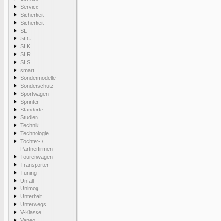
Service
Sicherheit
Sicherheit
SL
SLC
SLK
SLR
SLS
smart
Sondermodelle
Sonderschutz
Sportwagen
Sprinter
Standorte
Studien
Technik
Technologie
Tochter- /
Partnerfirmen
Tourenwagen
Transporter
Tuning
Unfall
Unimog
Unterhalt
Unterwegs
V-Klasse
Vaneo