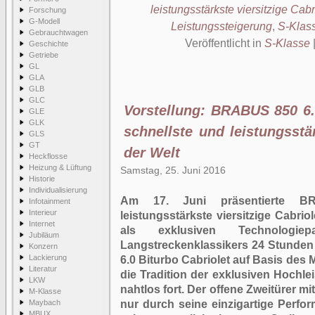
leistungsstärkste viersitzige Cabr
Forschung
G-Modell
Leistungssteigerung
,
S-Klass
Gebrauchtwagen
Veröffentlicht in
S-Klasse
Geschichte
Getriebe
GL
GLA
GLB
GLC
Vorstellung: BRABUS 850 6.
GLE
GLK
schnellste und leistungsstär
GLS
GT
der Welt
Heckflosse
Heizung & Lüftung
Samstag, 25. Juni 2016
Historie
Individualisierung
Am 17. Juni präsentierte B
Infotainment
Interieur
leistungsstärkste viersitzige Cabri
Internet
als exklusiven Technolog
Jubiläum
Langstreckenklassikers 24 Stunde
Konzern
Lackierung
6.0 Biturbo Cabriolet auf Basis de
Literatur
die Tradition der exklusiven Hoch
LKW
nahtlos fort. Der offene Zweitürer mit
M-Klasse
Maybach
nur durch seine einzigartige Perfo
MBUX