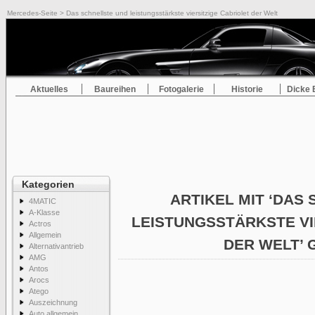
Mercedes-Seite
> Das schnellste und leistungsstärkste viersitzige Cabriolet der Welt
Aktuelles
Baureihen
Fotogalerie
Historie
Dicke 
Kategorien
ARTIKEL MIT ‘DAS
4MATIC
A-Klasse
LEISTUNGSSTÄRKSTE VI
Actros
Allgemein
DER WELT’
Alternativantrieb
AMG
Antos
Arocs
Atego
Auszeichnung
Auto allgemein