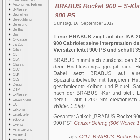
Autonomes Fahren
BRABUS Rocket 900 – S-Klas
B-Klasse
900 PS
Baureihen
Beleuchtung
Samstag, 16. September 2017
Bereifung
Bertha
Bus
Tuner BRABUS zeigt auf der IAA 20
C-Klasse
900 Cabriolet seine Interpretation 
car2go
Viersitzer leitet 900 PS und schafft 3
Citan
CL
CLA
BRABUS nimmt sich zunächst den 6,0-
Classic
dem Hochleistungsaggregat eine Hu
CLC
Dabei setzt BRABUS auf ein
CLK
Spezialkurbelwelle mit längerem H
CLS
Design
geschmiedete Kolben und Pleuel. Sat
DTM
nach der BRABUS -Kur und stellt 
E-Klasse
bereit – auf 1.200 Nm elektronisch
Entwicklung
EQ
Wörter, 1 Bild)
Erlkönig
Ersatzteile
Gesamter Artikel:
BRABUS Rocket 900 
eSports
900 PS
.
Ganzer Beitrag (606 Wörter, 1
Events
Finanzierung
Formel 1
Tags:
A217
,
BRABUS
,
Brabus Ro
Formel e