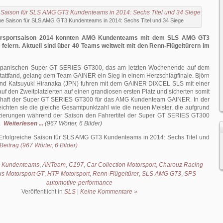
che Saison für SLS AMG GT3 Kundenteams in 2014: Sechs Titel und 34 Siege
orsportsaison 2014 konnten AMG Kundenteams mit dem SLS AMG GT3
e feiern. Aktuell sind über 40 Teams weltweit mit den Renn-Flügeltürern im
japanischen Super GT SERIES GT300, das am letzten Wochenende auf dem
tattfand, gelang dem Team GAINER ein Sieg in einem Herzschlagfinale. Björn
nd Katsuyuki Hiranaka (JPN) fuhren mit dem GAINER DIXCEL SLS mit einer
f den Zweitplatzierten auf einen grandiosen ersten Platz und sicherten somit
chaft der Super GT SERIES GT300 für das AMG Kundenteam GAINER. In der
ichten sie die gleiche Gesamtpunktzahl wie die neuen Meister, die aufgrund
zierungen während der Saison den Fahrertitel der Super GT SERIES GT300
.
Weiterlesen ...
(967 Wörter, 6 Bilder)
Erfolgreiche Saison für SLS AMG GT3 Kundenteams in 2014: Sechs Titel und
eitrag (967 Wörter, 6 Bilder)
 Kundenteams
,
ANTeam
,
C197
,
Car Collection Motorsport
,
Charouz Racing
s Motorsport GT
,
HTP Motorsport
,
Renn-Flügeltürer
,
SLS AMG GT3
,
SPS
automotive-performance
Veröffentlicht in
SLS
|
Keine Kommentare »