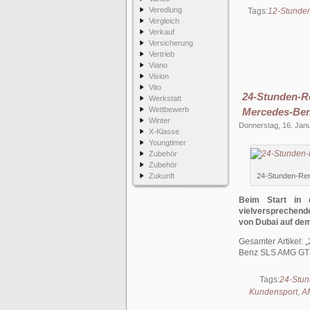
Veredlung
Tags:
12-Stunde
Vergleich
Verkauf
Versicherung
Vertrieb
Viano
Vision
Vito
24-Stunden-
Werkstatt
Wettbewerb
Mercedes-Be
Winter
Donnerstag, 16. Jan
X-Klasse
Youngtimer
Zubehör
Zubehör
Zukunft
24-Stunden-Ren
Beim Start in 
vielversprechend
von Dubai auf de
Gesamter Artikel:
Benz SLS AMG GT
Tags:
24-Stun
Kundensport
,
A