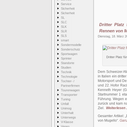
Service
Sicherheit
Sicherheit
SL
SLC
Dritter Plat
SLK
Rennen von M
SLR
SLS
Dienstag, 18. März 
smart
Sondermodelle
Sonderschutz
Sportwagen
Dritter Platz
Sprinter
Standorte
Studien
Dem Schweizer AM
Technik
in Italien ein dri
Technologie
Motorsport und De
Tochter- /
und 22. Hofor Raci
Partnerfirmen
Kenneth Heyer (GE
Tourenwagen
Startnummer 1 eta
Transporter
Führung. Wegen ei
Tuning
zurück und kam n
Unfall
Ziel.
Weiterlesen .
Unimog
Unterhalt
Gesamter Artikel:
Unterwegs
von Mugello
.
Ganz
V-Klasse
Vaneo