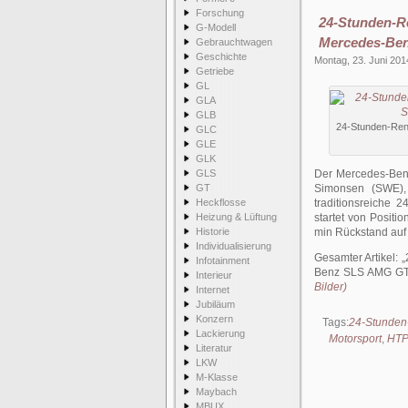
Forschung
24-Stunden-
G-Modell
Mercedes-Ben
Gebrauchtwagen
Geschichte
Montag, 23. Juni 201
Getriebe
GL
GLA
GLB
24-Stunden-Ren
GLC
GLE
GLK
GLS
Der Mercedes-Ben
GT
Simonsen (SWE),
Heckflosse
traditionsreiche 
Heizung & Lüftung
startet von Posit
Historie
min Rückstand auf 
Individualisierung
Gesamter Artikel:
Infotainment
Benz SLS AMG GT3
Interieur
Bilder)
Internet
Jubiläum
Konzern
Tags:
24-Stunden
Lackierung
Motorsport
,
HTP
Literatur
LKW
M-Klasse
Maybach
MBUX