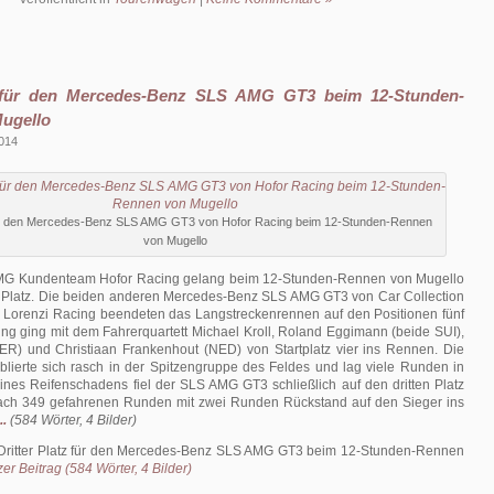
z für den Mercedes-Benz SLS AMG GT3 beim 12-Stunden-
ugello
2014
 für den Mercedes-Benz SLS AMG GT3 von Hofor Racing beim 12-Stunden-Rennen
von Mugello
G Kundenteam Hofor Racing gelang beim 12-Stunden-Rennen von Mugello
tter Platz. Die beiden anderen Mercedes-Benz SLS AMG GT3 von Car Collection
 Lorenzi Racing beendeten das Langstreckenrennen auf den Positionen fünf
ng ging mit dem Fahrerquartett Michael Kroll, Roland Eggimann (beide SUI),
R) und Christiaan Frankenhout (NED) von Startplatz vier ins Rennen. Die
blierte sich rasch in der Spitzengruppe des Feldes und lag viele Runden in
nes Reifenschadens fiel der SLS AMG GT3 schließlich auf den dritten Platz
ach 349 gefahrenen Runden mit zwei Runden Rückstand auf den Sieger ins
..
(584 Wörter, 4 Bilder)
Dritter Platz für den Mercedes-Benz SLS AMG GT3 beim 12-Stunden-Rennen
er Beitrag (584 Wörter, 4 Bilder)