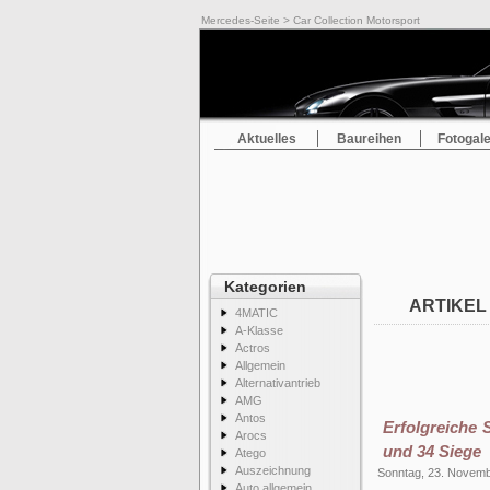
Mercedes-Seite
> Car Collection Motorsport
Aktuelles
Baureihen
Fotogale
Kategorien
ARTIKEL
4MATIC
A-Klasse
Actros
Allgemein
Alternativantrieb
AMG
Antos
Erfolgreiche
Arocs
und 34 Siege
Atego
Auszeichnung
Sonntag, 23. Novem
Auto allgemein