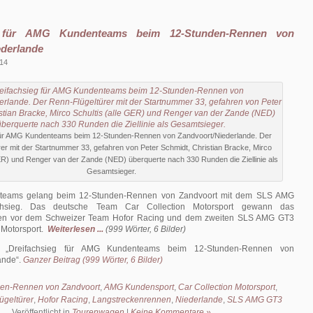
g für AMG Kundenteams beim 12-Stunden-Rennen von
ederlande
014
für AMG Kundenteams beim 12-Stunden-Rennen von Zandvoort/Niederlande. Der
er mit der Startnummer 33, gefahren von Peter Schmidt, Christian Bracke, Mirco
GER) und Renger van der Zande (NED) überquerte nach 330 Runden die Ziellinie als
Gesamtsieger.
eams gelang beim 12-Stunden-Rennen von Zandvoort mit dem SLS AMG
chsieg. Das deutsche Team Car Collection Motorsport gewann das
en vor dem Schweizer Team Hofor Racing und dem zweiten SLS AMG GT3
 Motorsport.
Weiterlesen ...
(999 Wörter, 6 Bilder)
l:
Dreifachsieg für AMG Kundenteams beim 12-Stunden-Rennen von
ande
.
Ganzer Beitrag (999 Wörter, 6 Bilder)
en-Rennen von Zandvoort
,
AMG Kundensport
,
Car Collection Motorsport
,
ügeltürer
,
Hofor Racing
,
Langstreckenrennen
,
Niederlande
,
SLS AMG GT3
Veröffentlicht in
Tourenwagen
|
Keine Kommentare »