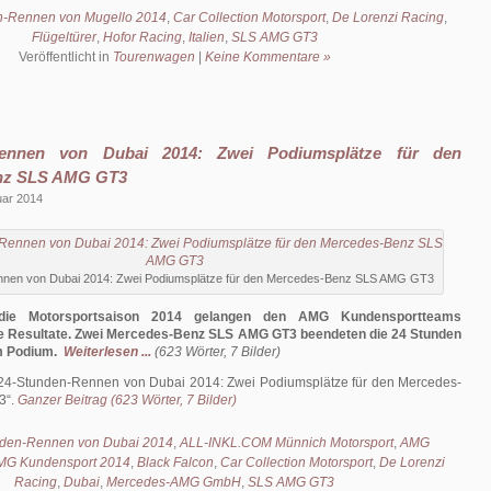
n-Rennen von Mugello 2014
,
Car Collection Motorsport
,
De Lorenzi Racing
,
Flügeltürer
,
Hofor Racing
,
Italien
,
SLS AMG GT3
Veröffentlicht in
Tourenwagen
|
Keine Kommentare »
Rennen von Dubai 2014: Zwei Podiumsplätze für den
nz SLS AMG GT3
uar 2014
nen von Dubai 2014: Zwei Podiumsplätze für den Mercedes-Benz SLS AMG GT3
die Motorsportsaison 2014 gelangen den AMG Kundensportteams
e Resultate. Zwei Mercedes-Benz SLS AMG GT3 beendeten die 24 Stunden
m Podium.
Weiterlesen ...
(623 Wörter, 7 Bilder)
24-Stunden-Rennen von Dubai 2014: Zwei Podiumsplätze für den Mercedes-
3
.
Ganzer Beitrag (623 Wörter, 7 Bilder)
den-Rennen von Dubai 2014
,
ALL-INKL.COM Münnich Motorsport
,
AMG
MG Kundensport 2014
,
Black Falcon
,
Car Collection Motorsport
,
De Lorenzi
Racing
,
Dubai
,
Mercedes-AMG GmbH
,
SLS AMG GT3