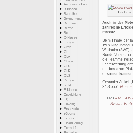
Autonomes Fahren
B-Klasse
Erfolgrei
Baureihen
Beleuchtung
Auch in der Mot
Bereifung
zahlreiche Erfolg
Bertha
Einsatz.
Bus
C-Klasse
Beim Finale der 
car2go
Twin Ring Motegi s
Citan
Wirdheim (SWE) u
CL
Runde Vorsprung au
CLA
die Teammeisters
Classic
Fahrerwertung erre
CLC
der besseren Plat
CLK
gewinnen konnten
CLS
Design
Gesamter Artikel:
DTM
34 Siege
.
Ganzer B
E-Klasse
Entwicklung
Tags:
AMG
,
AMG
EQ
System
,
Erebu
Erlkönig
Ersatzteile
eSports
Events
Finanzierung
Formel 1
Formel e