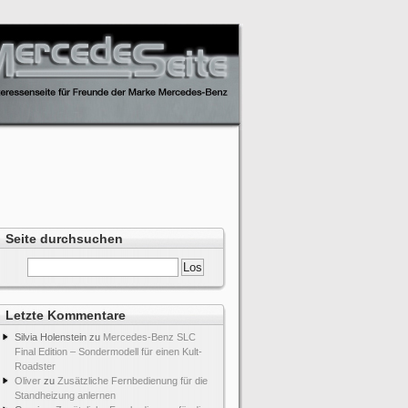
Seite durchsuchen
Letzte Kommentare
Silvia Holenstein
zu
Mercedes-Benz SLC
Final Edition – Sondermodell für einen Kult-
Roadster
Oliver
zu
Zusätzliche Fernbedienung für die
Standheizung anlernen