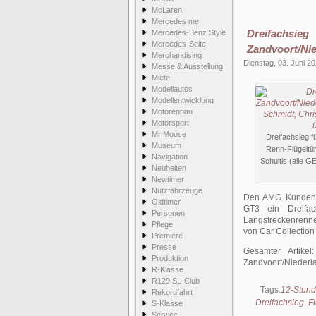
McLaren
Mercedes me
Dreifachsie
Mercedes-Benz Style
Mercedes-Seite
Zandvoort/Ni
Merchandising
Dienstag, 03. Juni 2
Messe & Ausstellung
Miete
Modellautos
Modellentwicklung
Motorenbau
Motorsport
Mr Moose
Dreifachsieg 
Museum
Renn-Flügeltür
Navigation
Schultis (alle 
Neuheiten
Newtimer
Nutzfahrzeuge
Den AMG Kundent
Oldtimer
GT3 ein Dreifa
Personen
Langstreckenrenn
Pflege
von Car Collection
Premiere
Presse
Gesamter Artike
Produktion
Zandvoort/Niederl
R-Klasse
R129 SL-Club
Tags:
12-Stund
Rekordfahrt
Dreifachsieg
,
Fl
S-Klasse
Service