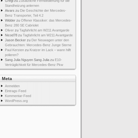
Gregi
zu
Zusätzliche Fernbedienung für die
Standheizung anlernen
Aivars
zu
Die Geschichte der Mercedes-
Benz Transporter, Teil 4.2
Widder
zu
Offener Klassiker: das Mercedes-
Benz 280 SE Cabriolet
Oliver
zu
Tagfahrlicht am W211 Avantgarde
Nicod78
zu
Tagfahrlicht am W211 Avantgarde
Jason Becker
zu
Der Neuwagen unter den
Gebrauchten: Mercedes-Benz Junge Sterne
Paul Kersten
zu
Kratzer im Lack – wann hilft
polieren?
Sang Julia Nguyen Sang Julia
zu
E10-
Verträglichkeit für Mercedes-Benz Pkw
Meta
Anmelden
Eintrags-Feed
Kommentar-Feed
WordPress.org