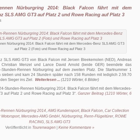
Rennen Nürburgring 2014: Black Falcon fährt mit dem
z SLS AMG GT3 auf Platz 2 und Rowe Racing auf Platz 3
4
nen Nürburgring 2014: Black Falcon fährt mit dem Mercedes-Benz SLS AMG GT3
auf Platz 2 (Foto) und Rowe Racing auf Platz 3
z SLS AMG GT3 von Black Falcon mit Jeroen Bleekemolen (NED), Andreas
 Christian Menzel und Lance David Arnold (beide GER) beendete das
24-Stunden-Rennen Nürburgring auf dem zweiten Platz. Die Startnummer 1
ion sieben und kam 24 Stunden später nach 158 Runden mit lediglich 2.59.70
den Sieger ins Ziel.
Weiterlesen ...
(1210 Wörter, 6 Bilder)
24-Stunden-Rennen Nürburgring 2014: Black Falcon fährt mit dem Mercedes-
 auf Platz 2 und Rowe Racing auf Platz 3
.
Ganzer Beitrag (1210 Wörter, 6
-Rennen Nürburgring 2014
,
AMG Kundensport
,
Black Falcon
,
Car Collection
 Motorsport
,
Mercedes-AMG GmbH
,
Nürburgring
,
Renn-Flügeltürer
,
ROWE
RACING
,
SLS AMG GT3
Veröffentlicht in
Tourenwagen
|
Keine Kommentare »