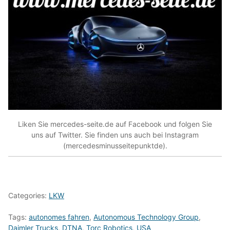
Liken Sie mercedes-seite.de auf Facebook und folgen Sie
uns auf Twitter. Sie finden uns auch bei Instagram
(mercedesminusseitepunktde).
Categories:
LKW
Tags:
autonomes fahren
,
Autonomous Technology Group
,
Daimler Trucks
,
DTNA
,
Torc Robotics
,
USA