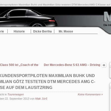
nsportpiloten Maximilian Buhk und Maximilian Götz testeten DTM Mercedes AMG C-Klasse auf 
rie
Historie
Dicke Bertha
Mr. Moose
Class 500 ist „Coach of the Year 2014“
Der Mercedes-Benz S 63 AMG – Driving
Performance im Luxussegment
KUNDENSPORTPILOTEN MAXIMILIAN BUHK UND
MILIAN GÖTZ TESTETEN DTM MERCEDES AMG C-
SE AUF DEM LAUSITZRING
icht in
Tourenwagen
Keine Kommentare »
ben 22. September 2013 von
Maik Jürß