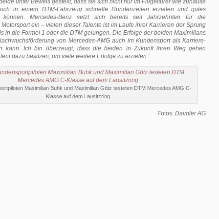
eide unter Beweis gestellt, dass sie sich nicht nur im Flügeltürer wie zuhause
auch in einem DTM-Fahrzeug schnelle Rundenzeiten erzielen und gutes
können. Mercedes-Benz setzt sich bereits seit Jahrzehnten für die
Motorsport ein – vielen dieser Talente ist im Laufe ihrer Karrieren der Sprung
is in die Formel 1 oder die DTM gelungen. Die Erfolge der beiden Maximilians
 Nachwuchsförderung von Mercedes-AMG auch im Kundensport als Karriere-
en kann. Ich bin überzeugt, dass die beiden in Zukunft ihren Weg gehen
ent dazu besitzen, um viele weitere Erfolge zu erzielen.“
rtpiloten Maximilian Buhk und Maximilian Götz testeten DTM Mercedes AMG C-
Klasse auf dem Lausitzring
Fotos:
Daimler AG