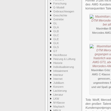
Formel 3-Zeit mit
Forschung
des AMG Kundensp
G-Modell
konsequenten Tal
Gebrauchtwagen
Geschichte
Getriebe
GL
GLA
Maximilian B
GLB
Mercedes AMG C
GLC
GLE
GLK
GLS
GT
Heckflosse
Heizung & Lüftung
Historie
Individualisierung
Maximilian Götz
Infotainment
AMG C-Klasse zu
Interieur
genossen, 
Internet
Jubiläum
ungewohntes F
Konzern
und viel Spaß g
Lackierung
Literatur
LKW
Toto Wolff, Merce
M-Klasse
den großen Talent
Maybach
Kundensportprogr
MBUX