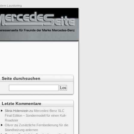
dem Lausitzring
Seite durchsuchen
Letzte Kommentare
Silvia Holenstein
zu
Mercedes-Benz SLC
Final Edition – Sondermodell für einen Kult-
Roadster
Oliver
zu
Zusätzliche Fernbedienung für die
Standheizung anlernen