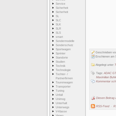
Service
Sicherheit
Sicherheit
SL
SLC
SLK
SLR
SLS
smart
Sondermodelle
Sonderschutz
Sportwagen
Geschrieben v
Sprinter
Erschienen am 
Standorte
Studien
Abgelegt unter
T
Technik
Technologie
Tags:
ADAC GT
Tochter- /
Maximilian Buh
Partnerfirmen
Kommentar schr
Tourenwagen
Transporter
Tuning
Unfall
Diesen Beitrag 
Unimog
Unterhalt
RSS-Feed
·
R
Unterwegs
V-Klasse
Vaneo