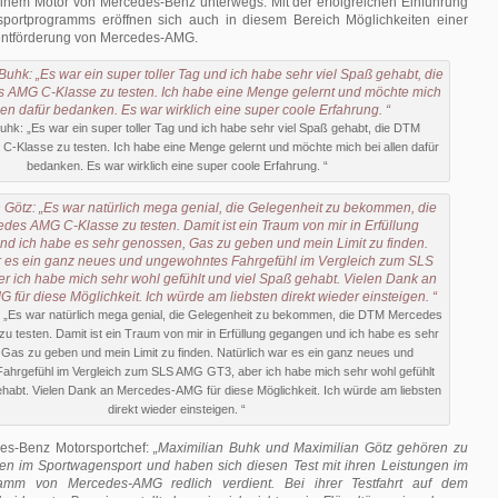
 einem Motor von Mercedes-Benz unterwegs. Mit der erfolgreichen Einführung
ortprogramms eröffnen sich auch in diesem Bereich Möglichkeiten einer
entförderung von Mercedes-AMG.
uhk: „Es war ein super toller Tag und ich habe sehr viel Spaß gehabt, die DTM
-Klasse zu testen. Ich habe eine Menge gelernt und möchte mich bei allen dafür
bedanken. Es war wirklich eine super coole Erfahrung. “
: „Es war natürlich mega genial, die Gelegenheit zu bekommen, die DTM Mercedes
 testen. Damit ist ein Traum von mir in Erfüllung gegangen und ich habe es sehr
Gas zu geben und mein Limit zu finden. Natürlich war es ein ganz neues und
ahrgefühl im Vergleich zum SLS AMG GT3, aber ich habe mich sehr wohl gefühlt
ehabt. Vielen Dank an Mercedes-AMG für diese Möglichkeit. Ich würde am liebsten
direkt wieder einsteigen. “
des-Benz Motorsportchef:
„Maximilian Buhk und Maximilian Götz gehören zu
en im Sportwagensport und haben sich diesen Test mit ihren Leistungen im
amm von Mercedes-AMG redlich verdient. Bei ihrer Testfahrt auf dem