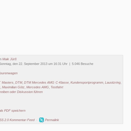
on
Maik Jürß
Sonntag, den 22. September 2013 um 16:31 Uhr | 5.046 Besuche
ourenwagen
 Masters
,
DTM
,
DTM Mercedes AMG C-Klasse
,
Kundensportprogramm
,
Lausitzring
,
k
,
Maximilian Götz
,
Mercedes AMG
,
Testfahrt
eiben oder Diskussion führen
als PDF speichern
SS 2.0 Kommentar-Feed
·
Permalink