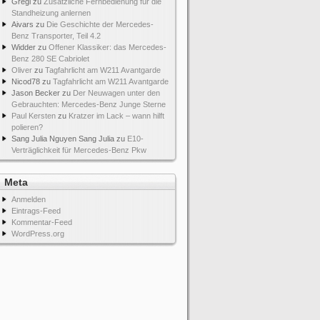
Gregi
zu
Zusätzliche Fernbedienung für die
Standheizung anlernen
Aivars
zu
Die Geschichte der Mercedes-
Benz Transporter, Teil 4.2
Widder
zu
Offener Klassiker: das Mercedes-
Benz 280 SE Cabriolet
Oliver
zu
Tagfahrlicht am W211 Avantgarde
Nicod78
zu
Tagfahrlicht am W211 Avantgarde
Jason Becker
zu
Der Neuwagen unter den
Gebrauchten: Mercedes-Benz Junge Sterne
Paul Kersten
zu
Kratzer im Lack – wann hilft
polieren?
Sang Julia Nguyen Sang Julia
zu
E10-
Verträglichkeit für Mercedes-Benz Pkw
Meta
Anmelden
Eintrags-Feed
Kommentar-Feed
WordPress.org