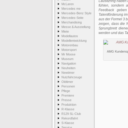
Lausitzring haben b
McLaren
fühlen, sondern 
Mercedes me
Feedback geben 
Mercedes-Benz Style
Talentförderung im 
Mercedes-Seite
aus der Formel 3 b
Merchandising
zeigen, dass die
Messe & Ausstellung
Sprungbrett dien
Miete
werden und das Tal
Modellautos
Modellentwicklung
Motorenbau
Motorsport
AMG Kundenspo
Mr Moose
Museum
Navigation
Neuheiten
Newtimer
Nutzfahrzeuge
Oldtimer
Personen
Pflege
Premiere
Presse
Produktion
R-Klasse
R129 SL-Club
Rekordfahrt
S-Klasse
Service