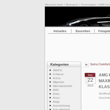
Mercedes-Seite
>
Motorsport
>
Tourenwagen
> AMG Kunde
Aktuelles
Baureihen
Fotogale
Kategorien
Setra Comfort
4MATIC
A-Klasse
AMG 
Sep.
Actros
22
MAXI
Allgemein
2013
Alternativantrieb
KLAS
AMG
Veröffentl
Antos
Arocs
Geschrie
Atego
Auszeichnung
Auto allgemein