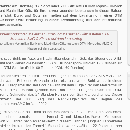
ohnte am Dienstag, 17. September 2013 die AMG Kundensport-Junioren
nd Maximilian Götz für ihre hervorragenden Leistungen in dieser Saison
estfahrt. Buhk und Götz sammelten auf dem Lausitzring in einer DTM
Klasse erste Erfahrung in einem Rennfahrzeug aus der international
enwagenserie.
rtpiloten Maximilian Buhk und Maximilian Götz testeten DTM Mercedes AMG C-
Klasse auf dem Lausitzring
ts stieg Buhk ins Auto, am Nachmittag übernahm Götz das Steuer des DTM-
amt absolvierten die beiden SLS AMG Kundensport-Junioren 120 Runden auf
en DTM-Strecke (Buhk: 60 Runden / Götz: 60 Runden).
dienten sich den Test mit ihren Leistungen im Mercedes-Benz SLS AMG GT3.
hr waren Buhk und Götz sehr erfolgreich unterwegs. Buhk wurde in einem
T3 Europameister und Götz gewann mit dem Flügeltürer den Meistertitel im
. In dieser Saison gewann das Duo Ende Juli gemeinsam mit DTM-
ernd Schneider das 24-Stunden-Rennen von Spa-Francorchamps. Dieser
ichzeitig der 100. Sieg des Renn-Flügeltürers seit Beginn des
ramms von AMG im Jahr 2010.
ng im Motorsport hat Tradition bei Mercedes-Benz. Vier von sechs Mercedes-
n fuhren bereits in der Formel 3 mit Mercedes-Power. Mit einem
t von 23 Jahren hat Mercedes-Benz in diesem Jahr den jüngsten Fahrerkader
steller. Im aktuellen Formel 1-Starterfeld waren zwölf der 22 Piloten in ihrer