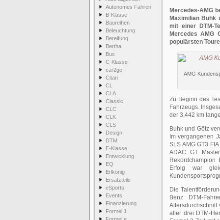
Autonomes Fahren
Mercedes-AMG bel
B-Klasse
Maximilian Buhk u
Baureihen
mit einer DTM-T
Beleuchtung
Mercedes AMG C-
Bereifung
populärsten Tour
Bertha
Bus
C-Klasse
car2go
AMG Kundenspo
Citan
CL
CLA
Zu Beginn des Tes
Classic
Fahrzeugs. Insges
CLC
der 3,442 km lang
CLK
CLS
Buhk und Götz ver
Design
Im vergangenen Ja
DTM
SLS AMG GT3 FIA G
E-Klasse
ADAC GT Masters
Entwicklung
Rekordchampion B
EQ
Erfolg war gle
Erlkönig
Kundensportsprog
Ersatzteile
eSports
Die Talentförderu
Events
Benz DTM-Fahrer
Finanzierung
Altersdurchschnit
Formel 1
aller drei DTM-Her
Formel e