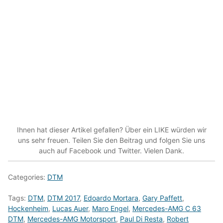
Ihnen hat dieser Artikel gefallen? Über ein LIKE würden wir
uns sehr freuen. Teilen Sie den Beitrag und folgen Sie uns
auch auf Facebook und Twitter. Vielen Dank.
Categories:
DTM
Tags:
DTM
,
DTM 2017
,
Edoardo Mortara
,
Gary Paffett
,
Hockenheim
,
Lucas Auer
,
Maro Engel
,
Mercedes-AMG C 63
DTM
,
Mercedes-AMG Motorsport
,
Paul Di Resta
,
Robert