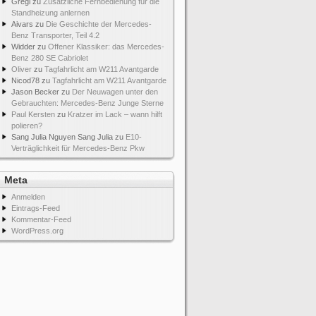
Gregi
zu
Zusätzliche Fernbedienung für die
Standheizung anlernen
Aivars
zu
Die Geschichte der Mercedes-
Benz Transporter, Teil 4.2
Widder
zu
Offener Klassiker: das Mercedes-
Benz 280 SE Cabriolet
Oliver
zu
Tagfahrlicht am W211 Avantgarde
Nicod78
zu
Tagfahrlicht am W211 Avantgarde
Jason Becker
zu
Der Neuwagen unter den
Gebrauchten: Mercedes-Benz Junge Sterne
Paul Kersten
zu
Kratzer im Lack – wann hilft
polieren?
Sang Julia Nguyen Sang Julia
zu
E10-
Verträglichkeit für Mercedes-Benz Pkw
Meta
Anmelden
Eintrags-Feed
Kommentar-Feed
WordPress.org