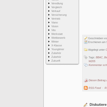
Veredlung
Vergleich
Verkauf
Versicherung
Vertrieb
Viano
Vision
Vito
Werkstatt
Wettbewerb
Geschrieben v
Winter
Erschienen am 
X-Klasse
Youngtimer
Abgelegt unter
C
Zubehör
Zubehör
Tags:
BBAC
,
Be
Zukunft
W205
Kommentar schr
Diesen Beitrag 
RSS-Feed
·
R
Diskutiere