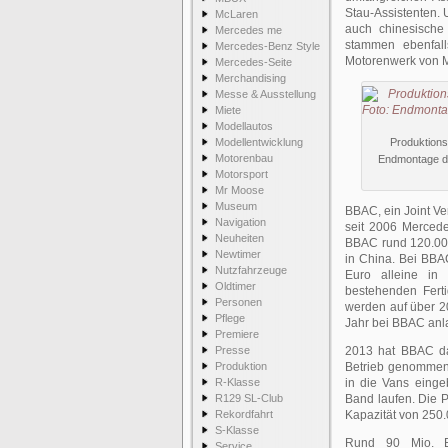
Stau-Assistenten. 
McLaren
auch chinesische 
Mercedes me
stammen ebenfal
Mercedes-Benz Style
Motorenwerk von 
Mercedes-Seite
Merchandising
Messe & Ausstellung
Miete
Modellautos
Modellentwicklung
Produktions
Motorenbau
Endmontage de
Motorsport
Mr Moose
Museum
BBAC, ein Joint Ve
Navigation
seit 2006 Merced
Neuheiten
BBAC rund 120.00
Newtimer
in China. Bei BBA
Nutzfahrzeuge
Euro alleine in
Oldtimer
bestehenden Fert
Personen
werden auf über 2
Pflege
Jahr bei BBAC anla
Premiere
Presse
2013 hat BBAC da
Produktion
Betrieb genommen:
R-Klasse
in die Vans einge
R129 SL-Club
Band laufen. Die Pr
Rekordfahrt
Kapazität von 250
S-Klasse
Rund 90 Mio. E
Service