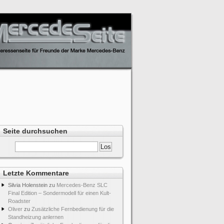
Seite durchsuchen
Letzte Kommentare
Silvia Holenstein
zu
Mercedes-Benz SLC
Final Edition – Sondermodell für einen Kult-
Roadster
Oliver
zu
Zusätzliche Fernbedienung für die
Standheizung anlernen