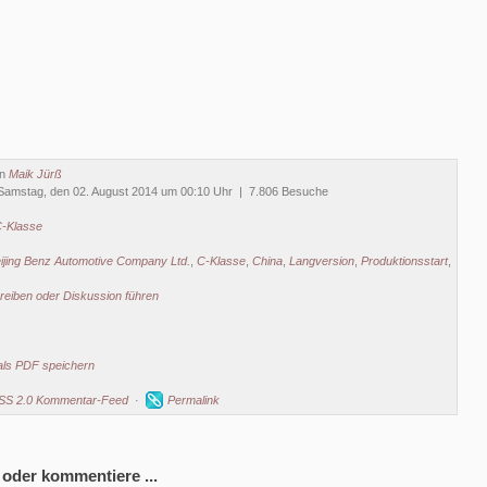
on
Maik Jürß
Samstag, den 02. August 2014 um 00:10 Uhr | 7.806 Besuche
-Klasse
ijing Benz Automotive Company Ltd.
,
C-Klasse
,
China
,
Langversion
,
Produktionsstart
,
eiben oder Diskussion führen
als PDF speichern
SS 2.0 Kommentar-Feed
·
Permalink
 oder kommentiere ...