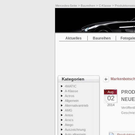
Mercedes-Seite
>
Baureihen
>
C-Klasse
> Produktionssta
Aktuelles
Baureihen
Fotogale
Kategorien
Markenbotsch
4MATIC
A-Klasse
PROD
Aug.
Actros
02
NEUE
Allgemein
2014
Alternativantrieb
Veröffentl
AMG
Geschrie
Antos
Arocs
Atego
Auszeichnung
Auto allgemein