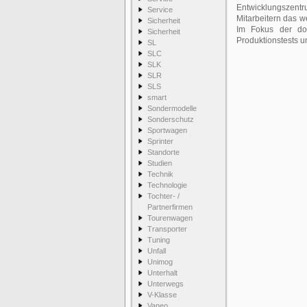
Entwicklungszent
Service
Mitarbeitern das 
Sicherheit
Im Fokus der dor
Sicherheit
Produktionstests u
SL
SLC
SLK
SLR
SLS
smart
Sondermodelle
Sonderschutz
Sportwagen
Sprinter
Standorte
Studien
Technik
Technologie
Tochter- /
Partnerfirmen
Tourenwagen
Transporter
Tuning
Unfall
Unimog
Unterhalt
Unterwegs
V-Klasse
Vaneo