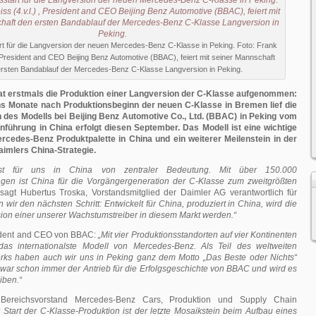
rt für die Langversion der neuen Mercedes-Benz C-Klasse in Peking. Foto: Frank
 , President and CEO Beijing Benz Automotive (BBAC), feiert mit seiner Mannschaft
ersten Bandablauf der Mercedes-Benz C-Klasse Langversion in Peking.
t erstmals die Produktion einer Langversion der C-Klasse aufgenommen:
hs Monate nach Produktionsbeginn der neuen C-Klasse in Bremen lief die
 des Modells bei Beijing Benz Automotive Co., Ltd. (BBAC) in Peking vom
nführung in China erfolgt diesen September. Das Modell ist eine wichtige
cedes-Benz Produktpalette in China und ein weiterer Meilenstein in der
imlers China-Strategie.
ist für uns in China von zentraler Bedeutung. Mit über 150.000
gen ist China für die Vorgängergeneration der C-Klasse zum zweitgrößten
sagt Hubertus Troska, Vorstandsmitglied der Daimler AG verantwortlich für
n wir den nächsten Schritt: Entwickelt für China, produziert in China, wird die
ion einer unserer Wachstumstreiber in diesem Markt werden.“
ident and CEO von BBAC:
„Mit vier Produktionsstandorten auf vier Kontinenten
das internationalste Modell von Mercedes-Benz. Als Teil des weltweiten
rks haben auch wir uns in Peking ganz dem Motto „Das Beste oder Nichts“
war schon immer der Antrieb für die Erfolgsgeschichte von BBAC und wird es
iben.“
 Bereichsvorstand Mercedes-Benz Cars, Produktion und Supply Chain
 Start der C-Klasse-Produktion ist der letzte Mosaikstein beim Aufbau eines