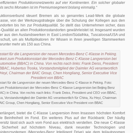
effizienten Produktionsnetzwerks auf vier Kontinenten. Ein solcher globaler
als sechs Monaten ist im Premiumsegment bislang einmalig.“
uktionsverbund steuert Bremen als so genanntes Lead-Werk die globale
lasse, von der Werkzeugstrategie über die Schulung der Kollegen aus den
andorten bis hin zur Produktqualität. So stellt das Unternehmen sicher, dass
Qualität an allen Produktionsstandorten gewährleistet ist. Insgesamt wurden
ter aus den Auslandswerken in East London/Südafrika, Tuscaloosa/USA und
eschult, um als Multiplikatoren ihr Wissen in ihren jeweiligen Stammwerken
arunter mehr als 150 aus China.
start für die Langversion der neuen Mercedes-Benz C-Klasse in Peking. Foto:
 zum Produktionsstart der Mercedes-Benz C-Klasse Langversion bei Beijing Benz
AC) in China. Von rechts nach links: Frank Deiss, President und CEO von BBAC,
a, Vorstandsmitglied der Daimler AG verantwortlich für China, Xu Heyi, Chairman
AIC Group, Chen Hongliang, Senior Executive Vice President von BBAC
erlängert, bietet die C-Klasse Langversion ihren Insassen höchsten Komfort
e Beinfreiheit im Fond. Ein weiteres Plus auf der Rückbank: Der häufig
ersitz lässt sich auch vom Fond aus elektrisch verstellen. Die neue C-Klasse
t Sicherheit auf höchstem Niveau, dank neuester Technologien und
istenzsystemen (Mercedes-Benz Intelligent Drive) wie dem teilautonomen