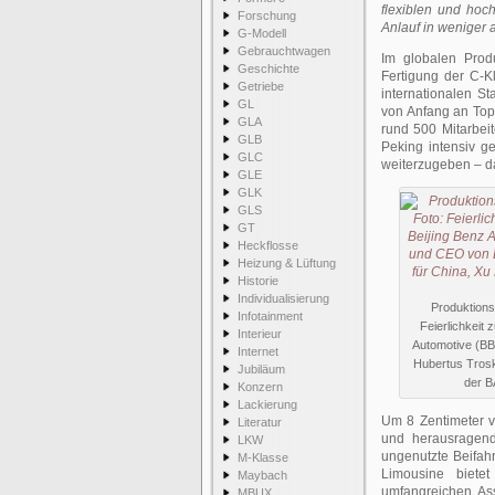
flexiblen und hoch
Forschung
Anlauf in weniger 
G-Modell
Gebrauchtwagen
Im globalen Prod
Geschichte
Fertigung der C-K
Getriebe
internationalen St
GL
von Anfang an Top-
GLA
rund 500 Mitarbei
GLB
Peking intensiv g
GLC
weiterzugeben – d
GLE
GLK
GLS
GT
Heckflosse
Heizung & Lüftung
Historie
Individualisierung
Produktions
Infotainment
Feierlichkeit
Interieur
Automotive (BB
Internet
Hubertus Trosk
Jubiläum
der B
Konzern
Lackierung
Um 8 Zentimeter v
Literatur
und herausragend
LKW
ungenutzte Beifahr
M-Klasse
Limousine biete
Maybach
umfangreichen Ass
MBUX