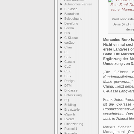
Autonomes Fahren
B-Klasse
Baureihen
Beleuchtung
Produktionssta
Bereifung
Deiss (4.v.l.)
Bertha
den 
Bus
C-Klasse
Mercedes-Benz ha
car2go
Nicht einmal sec
Citan
erste Langversion
CL
Band. Die Marktei
CLA
Ergänzung der Mer
Classic
Umsetzung von Da
CLC
CLK
„Die C-Klasse 
CLS
Kundenauslieferun
Design
Markt geworden,“
DTM
China.
„Jetzt gehe
E-Klasse
C-Klasse Langvers
Entwicklung
Frank Deiss, Pres
EQ
ist die C-Klasse 
Erlkönig
Produktionsnetzwe
Ersatzteile
verschrieben. Das 
eSports
auch in Zukunft ble
Events
Finanzierung
Markus Schäfer,
Formel 1
Management:
„Der
Formel e