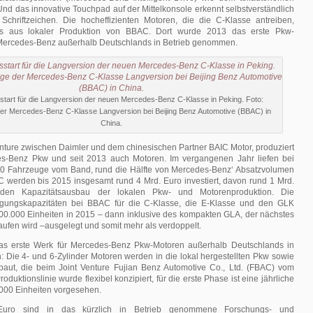
Und das innovative Touchpad auf der Mittelkonsole erkennt selbstverständlich
Schriftzeichen. Die hocheffizienten Motoren, die die C-Klasse antreiben,
ls aus lokaler Produktion von BBAC. Dort wurde 2013 das erste Pkw-
Mercedes-Benz außerhalb Deutschlands in Betrieb genommen.
start für die Langversion der neuen Mercedes-Benz C-Klasse in Peking. Foto:
r Mercedes-Benz C-Klasse Langversion bei Beijing Benz Automotive (BBAC) in
China.
nture zwischen Daimler und dem chinesischen Partner BAIC Motor, produziert
es-Benz Pkw und seit 2013 auch Motoren. Im vergangenen Jahr liefen bei
0 Fahrzeuge vom Band, rund die Hälfte von Mercedes-Benz‘ Absatzvolumen
C werden bis 2015 insgesamt rund 4 Mrd. Euro investiert, davon rund 1 Mrd.
 den Kapazitätsausbau der lokalen Pkw- und Motorenproduktion. Die
igungskapazitäten bei BBAC für die C-Klasse, die E-Klasse und den GLK
00.000 Einheiten in 2015 – dann inklusive des kompakten GLA, der nächstes
ufen wird –ausgelegt und somit mehr als verdoppelt.
s erste Werk für Mercedes-Benz Pkw-Motoren außerhalb Deutschlands in
 Die 4- und 6-Zylinder Motoren werden in die lokal hergestellten Pkw sowie
baut, die beim Joint Venture Fujian Benz Automotive Co., Ltd. (FBAC) vom
oduktionslinie wurde flexibel konzipiert, für die erste Phase ist eine jährliche
.000 Einheiten vorgesehen.
uro sind in das kürzlich in Betrieb genommene Forschungs- und