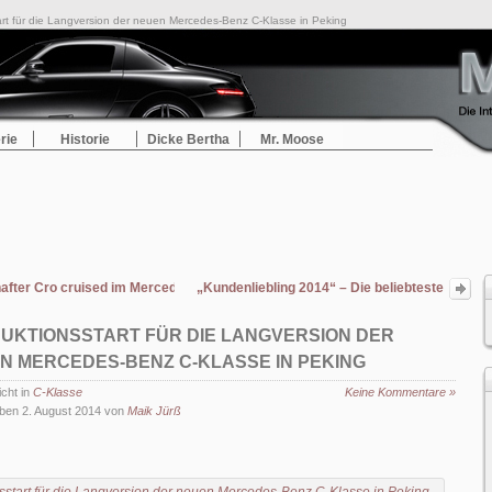
rt für die Langversion der neuen Mercedes-Benz C-Klasse in Peking
rie
Historie
Dicke Bertha
Mr. Moose
after Cro cruised im Mercedes-Benz SL
„Kundenliebling 2014“ – Die beliebteste
Auto-Marke mit den zufriedensten
Kunden: Mercedes-Benz
UKTIONSSTART FÜR DIE LANGVERSION DER
N MERCEDES-BENZ C-KLASSE IN PEKING
icht in
C-Klasse
Keine Kommentare »
ben 2. August 2014 von
Maik Jürß