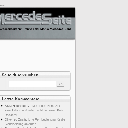
ower
Seite durchsuchen
Letzte Kommentare
Silvia Holenstein
zu
Mercedes-Benz SLC
Final Edition – Sondermodell für einen Kult-
Roadster
Oliver
zu
Zusätzliche Fernbedienung für die
Standheizung anlernen