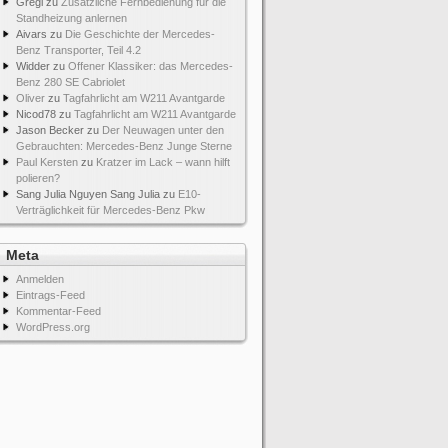
Gregi
zu
Zusätzliche Fernbedienung für die
Standheizung anlernen
Aivars
zu
Die Geschichte der Mercedes-
Benz Transporter, Teil 4.2
Widder
zu
Offener Klassiker: das Mercedes-
Benz 280 SE Cabriolet
Oliver
zu
Tagfahrlicht am W211 Avantgarde
Nicod78
zu
Tagfahrlicht am W211 Avantgarde
Jason Becker
zu
Der Neuwagen unter den
Gebrauchten: Mercedes-Benz Junge Sterne
Paul Kersten
zu
Kratzer im Lack – wann hilft
polieren?
Sang Julia Nguyen Sang Julia
zu
E10-
Verträglichkeit für Mercedes-Benz Pkw
Meta
Anmelden
Eintrags-Feed
Kommentar-Feed
WordPress.org