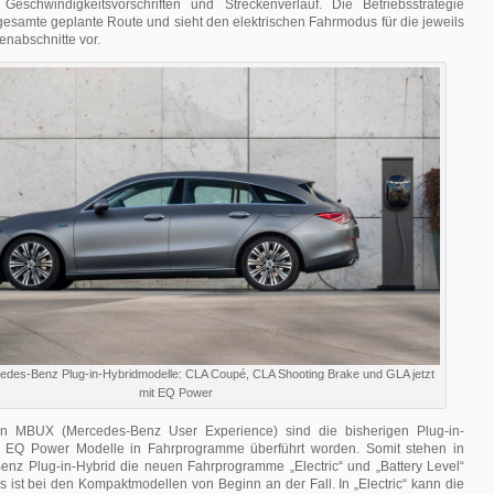
 Geschwindigkeitsvorschriften und Streckenverlauf. Die Betriebsstrategie
 gesamte geplante Route und sieht den elektrischen Fahrmodus für die jeweils
enabschnitte vor.
edes-Benz Plug-in-Hybridmodelle: CLA Coupé, CLA Shooting Brake und GLA jetzt
mit EQ Power
on MBUX (Mercedes-Benz User Experience) sind die bisherigen Plug-in-
er EQ Power Modelle in Fahrprogramme überführt worden. Somit stehen in
nz Plug-in-Hybrid die neuen Fahrprogramme „Electric“ und „Battery Level“
s ist bei den Kompaktmodellen von Beginn an der Fall. In „Electric“ kann die