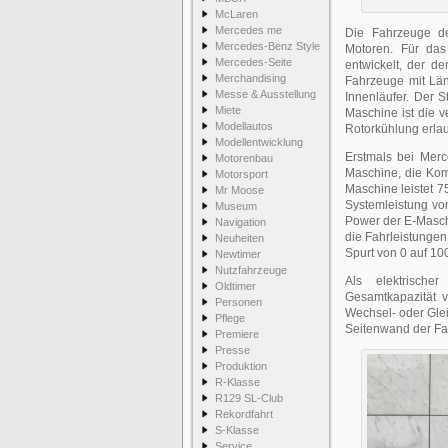
McLaren
Mercedes me
Die Fahrzeuge d
Mercedes-Benz Style
Motoren. Für das
Mercedes-Seite
entwickelt, der d
Merchandising
Fahrzeuge mit Län
Messe & Ausstellung
Innenläufer. Der S
Miete
Maschine ist die 
Modellautos
Rotorkühlung erla
Modellentwicklung
Erstmals bei Merc
Motorenbau
Maschine, die Komp
Motorsport
Maschine leistet 7
Mr Moose
Systemleistung v
Museum
Power der E-Masch
Navigation
die Fahrleistungen
Neuheiten
Spurt von 0 auf 10
Newtimer
Nutzfahrzeuge
Als elektrischer
Oldtimer
Gesamtkapazität 
Personen
Wechsel- oder Glei
Pflege
Seitenwand der Fa
Premiere
Presse
Produktion
R-Klasse
R129 SL-Club
Rekordfahrt
S-Klasse
Service