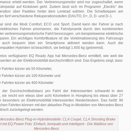
mance erlebt werden. Der Verbrennungsmotor wird nur zugeschaltet, wenn
ahrpedal auf Kickdown geht. Zudem lässt sich im Programm „Electric“ die
eration über Paddles hinter dem Lenkrad wählen. Die Schaltwippen am
en fünf verschiedene Rekuperationsstufen (DAUTO, D+, D, D- und D–).
ar sind die Modi Comfort, ECO und Sport. Damit kann der Fahrer je nach
lektrisches Fahren priorisieren, die Fahrdynamik durch den kombinierten
der verbrennungsmotorische Fahrt bevorzugen, um beispielsweise elektrische
aren. Ein wichtiges Komfortfeature ist die Vorklimatisierung des Fahrzeugs
he auch bequem über ein Smartphone aktiviert werden kann. Auch die
mpakten Hybriden ist beachtlich, sie beträgt 1.600 kg (gebremst).
tenlos verfügbaren EQ Ready App hat Mercedes-Benz ermittelt, wie weit die
senten an der Elektromobilität durchschnittlich sind. Das Ergebnis zeigt, dass
r Fahrten kürzer als 50 Kilometer,
r Fahrten kürzer als 100 Kilometer und
r Fahrten kürzer als 400 Kilometer
 der Durchschnittsdistanz pro Fahrt der Interessenten schwankt in den
, sie reicht von etwas über acht Kilometern in Hongkong bis etwas über 27
 besonders an Elektromobilität interessierten Niederländern. Das heißt: 90
lichen Fahrten können mit den aktuellen Plug-in-Modellen von Mercedes-Benz
ktrisch zurückgelegt werden.