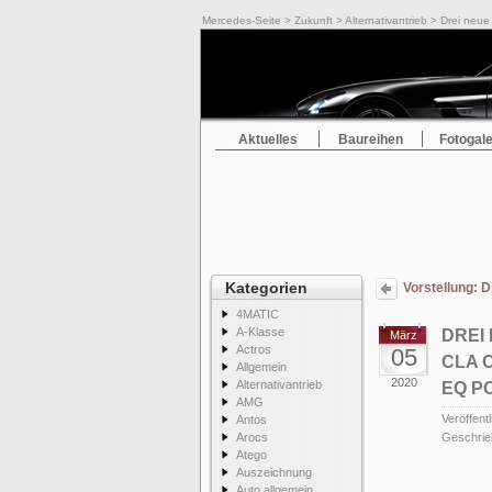
Mercedes-Seite
>
Zukunft
>
Alternativantrieb
> Drei neue
Aktuelles
Baureihen
Fotogale
Kategorien
Vorstellung: D
4MATIC
A-Klasse
DREI
März
Actros
05
CLA 
Allgemein
2020
Alternativantrieb
EQ P
AMG
Veröffentl
Antos
Arocs
Geschrie
Atego
Auszeichnung
Auto allgemein