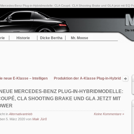
 Mercedes-Benz Plug-in-Hybridmodelle: CLA Coupé, CLA Shooting Brake und GLA jetzt mit EQ P
rie
Historie
Dicke Bertha
Mr. Moose
ie neue E-Klasse – Intelligenz wird aufregend
Produktion der A-Klasse Plug-in-Hybrid
im Mercedes-Benz Werk Rastatt
erfolgreich gestartet
 NEUE MERCEDES-BENZ PLUG-IN-HYBRIDMODELLE:
COUPÉ, CLA SHOOTING BRAKE UND GLA JETZT MIT
OWER
icht in
Alternativantrieb
Keine Kommentare »
ben 5. März 2020 von
Maik Jürß