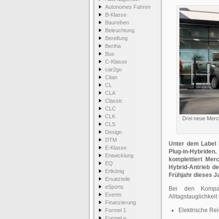
Autonomes Fahren
B-Klasse
Baureihen
Beleuchtung
Bereifung
Bertha
Bus
C-Klasse
car2go
Citan
CL
CLA
Classic
CLC
CLK
Drei neue Merc
CLS
Design
DTM
Unter dem Label 
E-Klasse
Plug-in-Hybride
Entwicklung
komplettiert Me
EQ
Hybrid-Antrieb de
Erlkönig
Frühjahr dieses J
Ersatzteile
eSports
Bei den Kompak
Events
Alltagstauglichkei
Finanzierung
Elektrische Re
Formel 1
Formel e