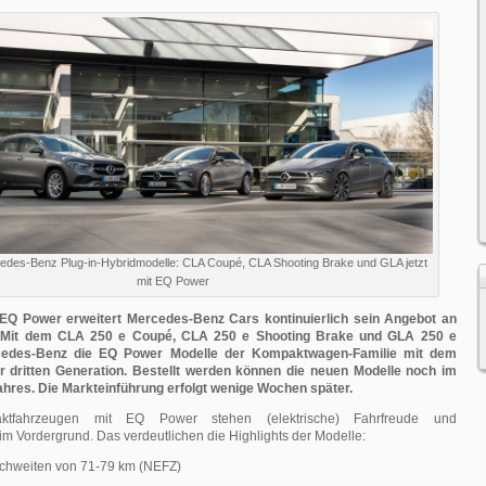
edes-Benz Plug-in-Hybridmodelle: CLA Coupé, CLA Shooting Brake und GLA jetzt
mit EQ Power
EQ Power erweitert Mercedes-Benz Cars kontinuierlich sein Angebot an
n. Mit dem CLA 250 e Coupé, CLA 250 e Shooting Brake und GLA 250 e
rcedes-Benz die EQ Power Modelle der Kompaktwagen-Familie mit dem
r dritten Generation. Bestellt werden können die neuen Modelle noch im
ahres. Die Markteinführung erfolgt wenige Wochen später.
tfahrzeugen mit EQ Power stehen (elektrische) Fahrfreude und
t im Vordergrund. Das verdeutlichen die Highlights der Modelle:
ichweiten von 71-79 km (NEFZ)