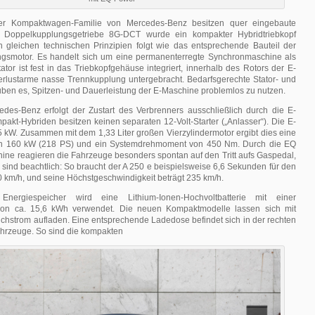
er Kompaktwagen-Familie von Mercedes-Benz besitzen quer eingebaute
 Doppelkupplungsgetriebe 8G-DCT wurde ein kompakter Hybridtriebkopf
en gleichen technischen Prinzipien folgt wie das entsprechende Bauteil der
gsmotor. Es handelt sich um eine permanenterregte Synchron­maschine als
tator ist fest in das Triebkopfgehäuse integriert, innerhalb des Rotors der E-
verlustarme nasse Trennkupplung untergebracht. Bedarfsgerechte Stator- und
uben es, Spitzen- und Dauerleistung der E-Maschine problemlos zu nutzen.
edes-Benz erfolgt der Zustart des Verbrenners ausschließlich durch die E-
akt-Hybriden besitzen keinen separaten 12-Volt-Starter („Anlasser“). Die E-
5 kW. Zusammen mit dem 1,33 Liter großen Vierzylinder­motor ergibt dies eine
on 160 kW (218 PS) und ein Systemdrehmoment von 450 Nm. Durch die EQ
ine reagieren die Fahrzeuge besonders spontan auf den Tritt aufs Gaspedal,
 sind beachtlich: So braucht der A 250 e beispielsweise 6,6 Sekunden für den
0 km/h, und seine Höchstgeschwindigkeit beträgt 235 km/h.
 Energiespeicher wird eine Lithium-Ionen-Hochvoltbatterie mit einer
von ca. 15,6 kWh verwendet. Die neuen Kompaktmodelle lassen sich mit
chstrom aufladen. Eine entsprechende Ladedose befindet sich in der rechten
hrzeuge. So sind die kompakten