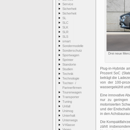
Service
Sicherheit
Sicherheit
SL
SLC
SLK
SLR
SLS
smart
Sondermodelle
Sonderschutz
Drei neue Merc
Sportwagen
Sprinter
Standorte
Plug-in-Hybride a
Studien
Prozent SoC (Stat
Technik
beträgt die Ladez
Technologie
von der 100-proz
Tochter- /
wassergekühlt und 
Partnerfirmen
Tourenwagen
Eine innovative A
Transporter
nur zu geringen 
Tuning
motorisierten Sch
Unfall
und der Endschalld
Unimog
in den Achsbauraum
Unterhalt
Unterwegs
Die Kompaktfahrzeu
V-Klasse
zählt insbesondere
Vaneo