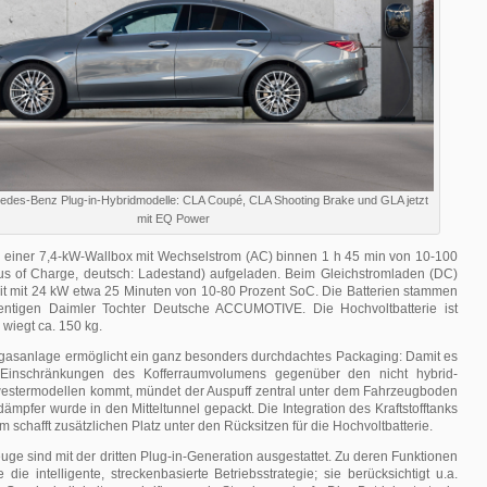
edes-Benz Plug-in-Hybridmodelle: CLA Coupé, CLA Shooting Brake und GLA jetzt
mit EQ Power
n einer 7,4-kW-Wallbox mit Wechselstrom (AC) binnen 1 h 45 min von 10-100
us of Charge, deutsch: Ladestand) aufgeladen. Beim Gleichstromladen (DC)
eit mit 24 kW etwa 25 Minuten von 10-80 Prozent SoC. Die Batterien stammen
entigen Daimler Tochter Deutsche ACCUMOTIVE. Die Hochvoltbatterie ist
wiegt ca. 150 kg.
bgasanlage ermöglicht ein ganz besonders durchdachtes Packaging: Damit es
Einschränkungen des Kofferraumvolumens gegenüber den nicht hybrid-
westermodellen kommt, mündet der Auspuff zentral unter dem Fahrzeugboden
ämpfer wurde in den Mitteltunnel gepackt. Die Integration des Kraftstofftanks
 schafft zusätzlichen Platz unter den Rücksitzen für die Hochvoltbatterie.
ge sind mit der dritten Plug-in-Generation ausgestattet. Zu deren Funktionen
 die intelligente, streckenbasierte Betriebsstrategie; sie berücksichtigt u.a.