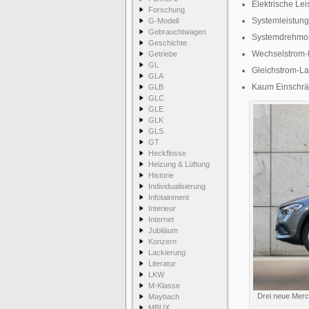
Elektrische Le
Forschung
Systemleistun
G-Modell
Gebrauchtwagen
Systemdrehmo
Geschichte
Wechselstrom-
Getriebe
GL
Gleichstrom-L
GLA
Kaum Einschr
GLB
GLC
GLE
GLK
GLS
GT
Heckflosse
Heizung & Lüftung
Historie
Individualisierung
Infotainment
Interieur
Internet
Jubiläum
Konzern
Lackierung
Literatur
LKW
M-Klasse
Drei neue Merc
Maybach
MBUX