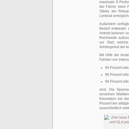
maximale E-Perfor
der Fahrer beim F
Stärke der Rekup
Lenkrad ermöglich
Außerdem verfügb
Bedarf entweder e
Antrieb betonen o
Reichweite aufzusp
vor Start, welc
Anhängelast der ko
Mit Hilfe der kos
Fahrten von Interes
90 Prozent alle
96 Prozent alle
99 Prozent alle
sind. Die Spanne
einzelnen Märkten
Kilometern bei den
Prozent der alltäg
ausschließlich ele