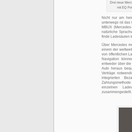
Drei neue Merc
mit EQ Pow
Nicht nur am hei
unterwegs ist das
MBUX (Mercedes-B
natürliche Sprac
finde Ladesäulen i
Über Mercedes me 
einem der weltwei
von öffentlichen L
Navigation könn
entweder über die
Auto heraus bequ
Verträge notwendi
integrierten Be
Zahlungsmethode 
einzelnen Lade
zusammengestellt.