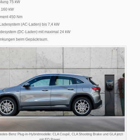
istung 75 kW
g 160 kW
ment 450 Nm
Ladesystem (AC-Laden) bis 7,4 kW
adesystem (DC-Laden) mit maximal 24 kW
änkungen beim Gepäckraum.
edes-Benz Plug-in-Hybridmodelle: CLA Coupé, CLA Shooting Brake und GLA jetzt
mit EQ Power