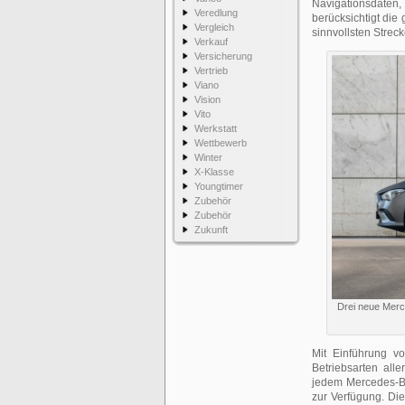
Navigationsdaten,
Veredlung
berücksichtigt die
Vergleich
sinnvollsten Streck
Verkauf
Versicherung
Vertrieb
Viano
Vision
Vito
Werkstatt
Wettbewerb
Winter
X-Klasse
Youngtimer
Zubehör
Zubehör
Zukunft
Drei neue Merc
Mit Einführung v
Betriebsarten all
jedem Mercedes-Be
zur Verfügung. Die