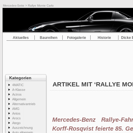
Mercedes-Seite
> Rallye Monte Carlo
Aktuelles
Baureihen
Fotogalerie
Historie
Dicke 
Kategorien
ARTIKEL MIT ‘RALLYE M
4MATIC
A-Klasse
Actros
Allgemein
Alternativantrieb
AMG
Antos
Arocs
Mercedes-Benz Rallye-Fa
Atego
Korff-Rosqvist feierte 85. G
Auszeichnung
Auto allgemein