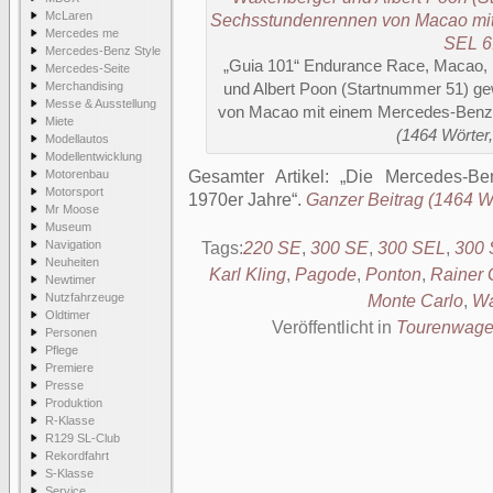
McLaren
Mercedes me
Mercedes-Benz Style
„Guia 101“ Endurance Race, Macao, 
Mercedes-Seite
Merchandising
und Albert Poon (Startnummer 51) g
Messe & Ausstellung
von Macao mit einem Mercedes-Benz
Miete
(1464 Wörter,
Modellautos
Modellentwicklung
Motorenbau
Gesamter Artikel:
Die Mercedes-Be
Motorsport
1970er Jahre
.
Ganzer Beitrag (1464 Wö
Mr Moose
Museum
Navigation
Tags:
220 SE
,
300 SE
,
300 SEL
,
300 
Neuheiten
Karl Kling
,
Pagode
,
Ponton
,
Rainer 
Newtimer
Nutzfahrzeuge
Monte Carlo
,
Wa
Oldtimer
Veröffentlicht in
Tourenwag
Personen
Pflege
Premiere
Presse
Produktion
R-Klasse
R129 SL-Club
Rekordfahrt
S-Klasse
Service