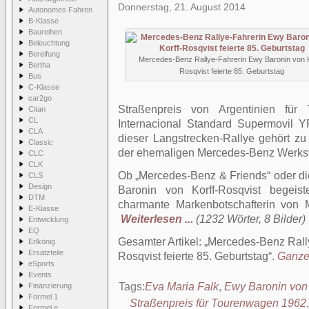
Donnerstag, 21. August 2014
Autonomes Fahren
B-Klasse
Baureihen
Beleuchtung
Bereifung
Mercedes-Benz Rallye-Fahrerin Ewy Baronin von K
Bertha
Rosqvist feierte 85. Geburtstag
Bus
C-Klasse
car2go
Straßenpreis von Argentinien für
Citan
CL
Internacional Standard Supermovil Y
CLA
dieser Langstrecken-Rallye gehört zu
Classic
der ehemaligen Mercedes-Benz Werksf
CLC
CLK
Ob „Mercedes-Benz & Friends“ oder d
CLS
Design
Baronin von Korff-Rosqvist begeiste
DTM
charmante Markenbotschafterin von 
E-Klasse
Weiterlesen ...
(1232 Wörter, 8 Bilder)
Entwicklung
EQ
Gesamter Artikel:
Mercedes-Benz Rally
Erlkönig
Ersatzteile
Rosqvist feierte 85. Geburtstag
.
Ganzer
eSports
Events
Tags:
Eva Maria Falk
,
Ewy Baronin von 
Finanzierung
Formel 1
Straßenpreis für Tourenwagen 1962
Formel e