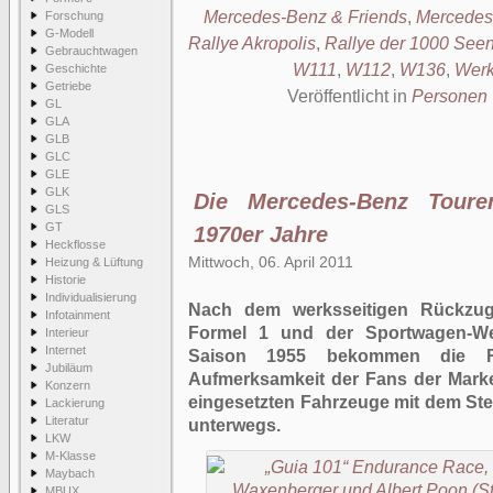
Mercedes-Benz & Friends
,
Mercedes
Forschung
G-Modell
Rallye Akropolis
,
Rallye der 1000 See
Gebrauchtwagen
W111
,
W112
,
W136
,
Werk
Geschichte
Getriebe
Veröffentlicht in
Personen
GL
GLA
GLB
GLC
GLE
GLK
Die Mercedes-Benz Toure
GLS
GT
1970er Jahre
Heckflosse
Mittwoch, 06. April 2011
Heizung & Lüftung
Historie
Individualisierung
Nach dem werksseitigen Rückzu
Infotainment
Formel 1 und der Sportwagen-We
Interieur
Internet
Saison 1955 bekommen die R
Jubiläum
Aufmerksamkeit der Fans der Marke
Konzern
eingesetzten Fahrzeuge mit dem Ster
Lackierung
Literatur
unterwegs.
LKW
M-Klasse
Maybach
MBUX