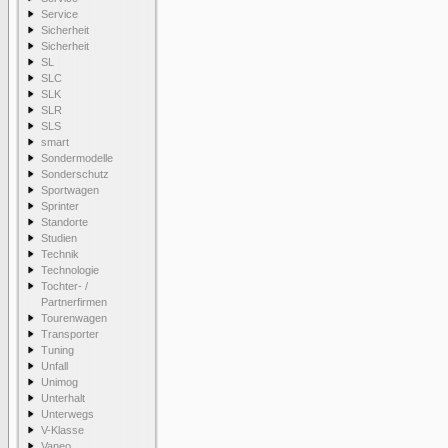
Service
Sicherheit
Sicherheit
SL
SLC
SLK
SLR
SLS
smart
Sondermodelle
Sonderschutz
Sportwagen
Sprinter
Standorte
Studien
Technik
Technologie
Tochter- /
Partnerfirmen
Tourenwagen
Transporter
Tuning
Unfall
Unimog
Unterhalt
Unterwegs
V-Klasse
Vaneo