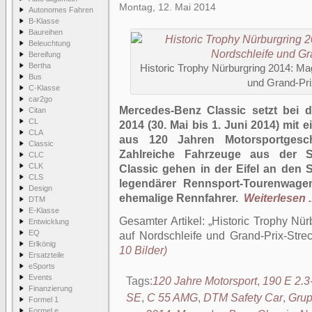
Montag, 12. Mai 2014
Autonomes Fahren
B-Klasse
Baureihen
Beleuchtung
Bereifung
Bertha
Historic Trophy Nürburgring 2014: M
Bus
und Grand-Pri
C-Klasse
car2go
Mercedes-Benz Classic setzt bei d
Citan
CL
2014 (30. Mai bis 1. Juni 2014) mi
CLA
aus 120 Jahren Motorsportgeschi
Classic
Zahlreiche Fahrzeuge aus der 
CLC
CLK
Classic gehen in der Eifel an den 
CLS
legendärer Rennsport-Tourenwagen
Design
ehemalige Rennfahrer.
Weiterlesen ..
DTM
E-Klasse
Gesamter Artikel:
Historic Trophy Nü
Entwicklung
EQ
auf Nordschleife und Grand-Prix-Stre
Erlkönig
10 Bilder)
Ersatzteile
eSports
Events
Tags:
120 Jahre Motorsport
,
190 E 2.3
Finanzierung
SE
,
C 55 AMG
,
DTM Safety Car
,
Grup
Formel 1
Formel e