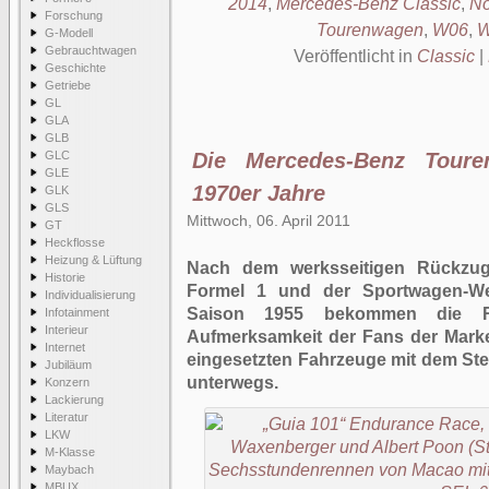
2014
,
Mercedes-Benz Classic
,
No
Forschung
Tourenwagen
,
W06
,
W
G-Modell
Gebrauchtwagen
Veröffentlicht in
Classic
|
Geschichte
Getriebe
GL
GLA
GLB
GLC
Die Mercedes-Benz Toure
GLE
1970er Jahre
GLK
GLS
Mittwoch, 06. April 2011
GT
Heckflosse
Heizung & Lüftung
Nach dem werksseitigen Rückzu
Historie
Formel 1 und der Sportwagen-We
Individualisierung
Saison 1955 bekommen die R
Infotainment
Interieur
Aufmerksamkeit der Fans der Marke
Internet
eingesetzten Fahrzeuge mit dem Ster
Jubiläum
unterwegs.
Konzern
Lackierung
Literatur
LKW
M-Klasse
Maybach
MBUX