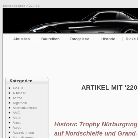
Mercedes-Seite
> 220 SE
Aktuelles
Baureihen
Fotogalerie
Historie
Dicke 
Kategorien
ARTIKEL MIT ‘22
4MATIC
A-Klasse
Actros
Allgemein
Alternativantrieb
AMG
Antos
Arocs
Historic Trophy Nürburgrin
Atego
auf Nordschleife und Grand-
Auszeichnung
Auto allgemein