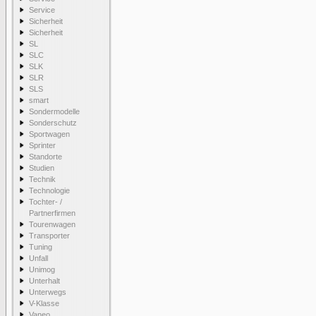
Service
Sicherheit
Sicherheit
SL
SLC
SLK
SLR
SLS
smart
Sondermodelle
Sonderschutz
Sportwagen
Sprinter
Standorte
Studien
Technik
Technologie
Tochter- /
Partnerfirmen
Tourenwagen
Transporter
Tuning
Unfall
Unimog
Unterhalt
Unterwegs
V-Klasse
Vaneo