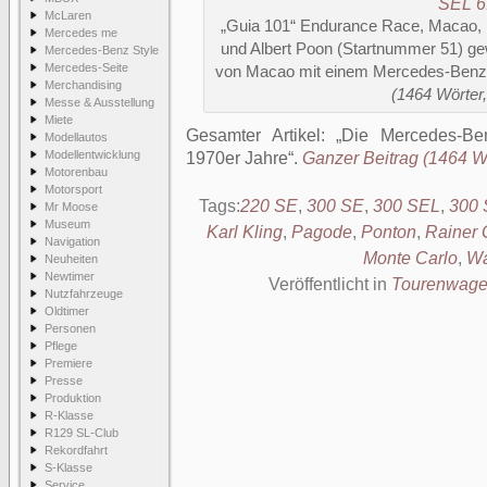
McLaren
„Guia 101“ Endurance Race, Macao, 
Mercedes me
und Albert Poon (Startnummer 51) g
Mercedes-Benz Style
Mercedes-Seite
von Macao mit einem Mercedes-Benz
Merchandising
(1464 Wörter,
Messe & Ausstellung
Miete
Gesamter Artikel:
Die Mercedes-Be
Modellautos
Modellentwicklung
1970er Jahre
.
Ganzer Beitrag (1464 Wö
Motorenbau
Motorsport
Tags:
220 SE
,
300 SE
,
300 SEL
,
300 
Mr Moose
Museum
Karl Kling
,
Pagode
,
Ponton
,
Rainer 
Navigation
Monte Carlo
,
Wa
Neuheiten
Newtimer
Veröffentlicht in
Tourenwag
Nutzfahrzeuge
Oldtimer
Personen
Pflege
Premiere
Presse
Produktion
R-Klasse
R129 SL-Club
Rekordfahrt
S-Klasse
Service