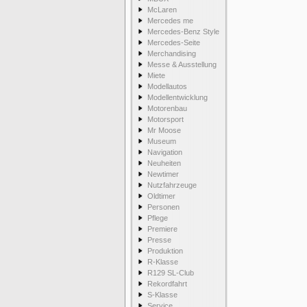
McLaren
Mercedes me
Mercedes-Benz Style
Mercedes-Seite
Merchandising
Messe & Ausstellung
Miete
Modellautos
Modellentwicklung
Motorenbau
Motorsport
Mr Moose
Museum
Navigation
Neuheiten
Newtimer
Nutzfahrzeuge
Oldtimer
Personen
Pflege
Premiere
Presse
Produktion
R-Klasse
R129 SL-Club
Rekordfahrt
S-Klasse
Service