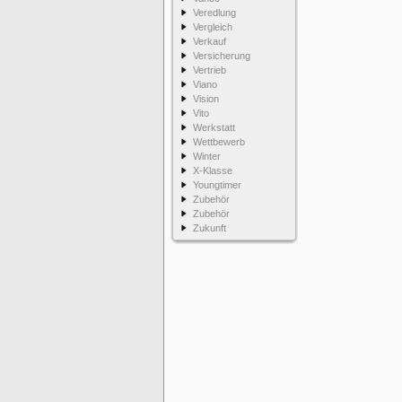
Veredlung
Vergleich
Verkauf
Versicherung
Vertrieb
Viano
Vision
Vito
Werkstatt
Wettbewerb
Winter
X-Klasse
Youngtimer
Zubehör
Zubehör
Zukunft