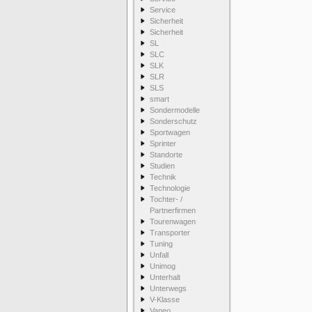
Service
Sicherheit
Sicherheit
SL
SLC
SLK
SLR
SLS
smart
Sondermodelle
Sonderschutz
Sportwagen
Sprinter
Standorte
Studien
Technik
Technologie
Tochter- /
Partnerfirmen
Tourenwagen
Transporter
Tuning
Unfall
Unimog
Unterhalt
Unterwegs
V-Klasse
Vaneo