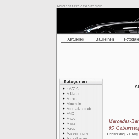
Mercedes-Seite
> Werksfahrerin
Aktuelles
Baureihen
Fotogale
Kategorien
A
4MATIC
A-Klasse
Actros
Allgemein
Alternativantrieb
AMG
Antos
Mercedes-Ben
Arocs
85. Geburtsta
Atego
Auszeichnung
Donnerstag, 21. Aug
Auto allgemein