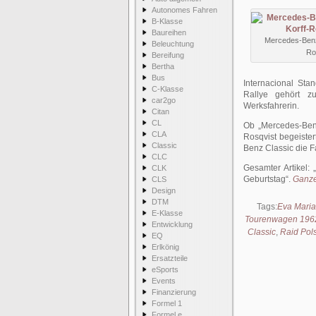
Autonomes Fahren
B-Klasse
Baureihen
Mercedes-Benz 
Beleuchtung
Ro
Bereifung
Bertha
Bus
Internacional Sta
C-Klasse
Rallye gehört z
car2go
Werksfahrerin.
Citan
CL
Ob „Mercedes-Benz
CLA
Rosqvist begeister
Classic
Benz Classic die 
CLC
Gesamter Artikel:
CLK
Geburtstag
.
Ganzer
CLS
Design
DTM
Tags:
Eva Maria
E-Klasse
Tourenwagen 196
Entwicklung
Classic
,
Raid Pol
EQ
Erlkönig
Ersatzteile
eSports
Events
Finanzierung
Formel 1
Formel e