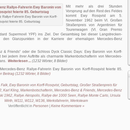
Mit mehr als drei Stunden
Vorsprung auf den Rest des Feldes
kommt Ewy Rosqvist am 5.
Rallye-Fahrerin Ewy Baronin von Korff-
November 1962 beim VI. Großen
sqvist feierte 85. Geburtstag
Straßenpreis von Argentinien für
Tourenwagen (VI. Gran Premio
ndard Supermovil YPF) ins Ziel. Der Gesamtsieg bei dieser Langstrecken-
u den Glanzpunkten in der Karriere der ehemaligen Mercedes-Benz
 & Friends“ oder die Schloss Dyck Classic Days: Ewy Baronin von Korff-
t bei jedem ihrer Auftritte als charmante Markenbotschafterin von Mercedes-
Fans.
Weiterlesen ...
(1232 Wörter, 8 Bilder)
Mercedes-Benz Rallye-Fahrerin Ewy Baronin von Korff-Rosqvist feierte 85.
 Beitrag (1232 Wörter, 8 Bilder)
 Falk
,
Ewy Baronin von Korff-Rosqvist
,
Geburtstag
,
Großer Straßenpreis für
2
,
Karl Kling
,
Markenbotschafterin
,
Mercedes-Benz & Friends
,
Mercedes-Benz
ski 1962
,
Rallye Akropolis
,
Rallye der 1000 Seen
,
Rallye Monte Carlo
,
Ursula
Wirth
,
W111
,
W112
,
W136
,
Werksfahrerin
,
Werksteam
Veröffentlicht in
Personen
|
Keine Kommentare »