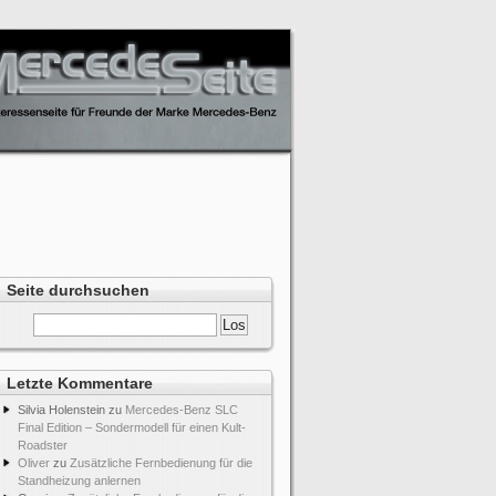
Seite durchsuchen
Letzte Kommentare
Silvia Holenstein
zu
Mercedes-Benz SLC
Final Edition – Sondermodell für einen Kult-
Roadster
Oliver
zu
Zusätzliche Fernbedienung für die
Standheizung anlernen