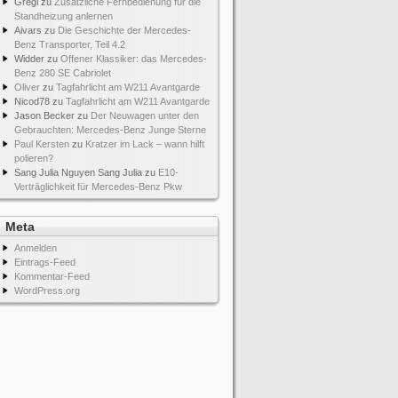
Gregi
zu
Zusätzliche Fernbedienung für die
Standheizung anlernen
Aivars
zu
Die Geschichte der Mercedes-
Benz Transporter, Teil 4.2
Widder
zu
Offener Klassiker: das Mercedes-
Benz 280 SE Cabriolet
Oliver
zu
Tagfahrlicht am W211 Avantgarde
Nicod78
zu
Tagfahrlicht am W211 Avantgarde
Jason Becker
zu
Der Neuwagen unter den
Gebrauchten: Mercedes-Benz Junge Sterne
Paul Kersten
zu
Kratzer im Lack – wann hilft
polieren?
Sang Julia Nguyen Sang Julia
zu
E10-
Verträglichkeit für Mercedes-Benz Pkw
Meta
Anmelden
Eintrags-Feed
Kommentar-Feed
WordPress.org