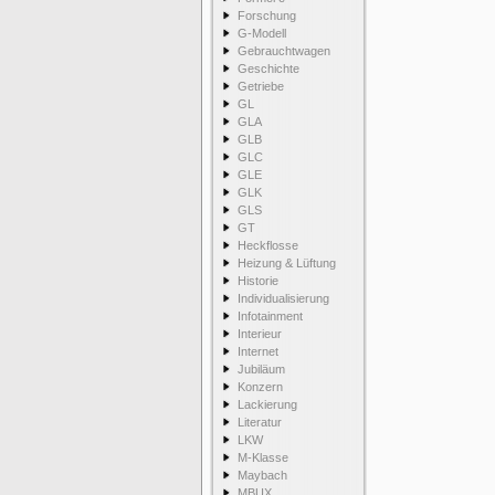
Forschung
G-Modell
Gebrauchtwagen
Geschichte
Getriebe
GL
GLA
GLB
GLC
GLE
GLK
GLS
GT
Heckflosse
Heizung & Lüftung
Historie
Individualisierung
Infotainment
Interieur
Internet
Jubiläum
Konzern
Lackierung
Literatur
LKW
M-Klasse
Maybach
MBUX