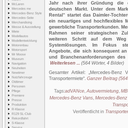
Jahr nach ihrer Gründung die e
McLaren
deutschen Markt. Unter dem Mar
Mercedes me
Mercedes-Benz Style
Rental“ startet das Daimler-Tochter
Mercedes-Seite
ein neuartiges und hochflexibles M
Merchandising
gewerbliche Transporterkunden. Me
Messe & Ausstellung
Miete
Rahmen seiner strategischen Zuk
Modellautos
weiteren Schritt auf dem Weg 
Modellentwicklung
Systemlösungen. Im Fokus steh
Motorenbau
Motorsport
Angebote, die sich konsequent an 
Mr Moose
und Branchenanforderungen des T
Museum
Weiterlesen ...
(564 Wörter, 4 Bilder)
Navigation
Neuheiten
Gesamter Artikel:
Mercedes-Benz V
Newtimer
Nutzfahrzeuge
Transportermiete
.
Ganzer Beitrag (564 
Oldtimer
Personen
Tags:
adVANce
,
Autovermietung
,
MB
Pflege
Premiere
Mercedes-Benz Vans
,
Mercedes-Benz 
Presse
Transpo
Produktion
R-Klasse
Veröffentlicht in
Transporte
R129 SL-Club
Rekordfahrt
S-Klasse
Service