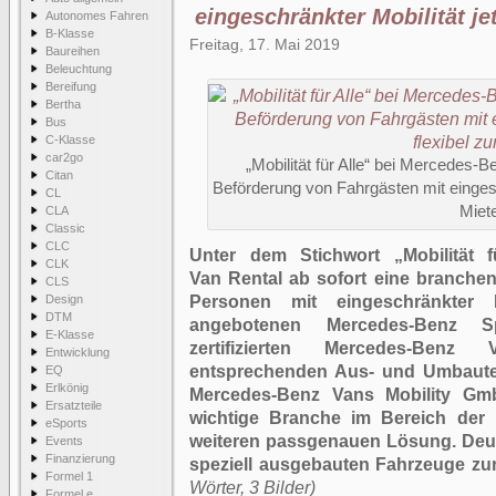
eingeschränkter Mobilität jet
Autonomes Fahren
B-Klasse
Freitag, 17. Mai 2019
Baureihen
Beleuchtung
Bereifung
Bertha
Bus
C-Klasse
car2go
„Mobilität für Alle“ bei Mercedes-B
Citan
Beförderung von Fahrgästen mit eingesch
CL
Miet
CLA
Classic
CLC
Unter dem Stichwort „Mobilität f
CLK
Van Rental ab sofort eine branchen
CLS
Design
Personen mit eingeschränkter 
DTM
angebotenen Mercedes-Benz 
E-Klasse
zertifizierten Mercedes-Benz
Entwicklung
entsprechenden Aus- und Umbauten
EQ
Erlkönig
Mercedes-Benz Vans Mobility Gm
Ersatzteile
wichtige Branche im Bereich der 
eSports
weiteren passgenauen Lösung. Deut
Events
Finanzierung
speziell ausgebauten Fahrzeuge zu
Formel 1
Wörter, 3 Bilder)
Formel e