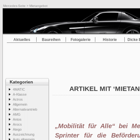
Mercedes-Seite
> Mietangebot
Aktuelles
Baureihen
Fotogalerie
Historie
Dicke 
Kategorien
ARTIKEL MIT ‘MIET
4MATIC
A-Klasse
Actros
Allgemein
Alternativantrieb
AMG
Antos
Arocs
„Mobilität für Alle“ bei M
Atego
Sprinter für die Beförde
Auszeichnung
Auto allgemein