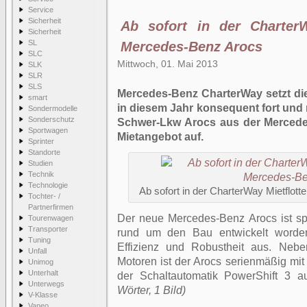
Service
Sicherheit
Ab sofort in der CharterW
Sicherheit
SL
Mercedes-Benz Arocs
SLC
Mittwoch, 01. Mai 2013
SLK
SLR
SLS
Mercedes-Benz CharterWay setzt die
smart
in diesem Jahr konsequent fort und
Sondermodelle
Sonderschutz
Schwer-Lkw Arocs aus der Mercede
Sportwagen
Mietangebot auf.
Sprinter
Standorte
Studien
Technik
Technologie
Ab sofort in der CharterWay Mietflot
Tochter- /
Partnerfirmen
Der neue Mercedes-Benz Arocs ist spez
Tourenwagen
Transporter
rund um den Bau entwickelt worden
Tuning
Effizienz und Robustheit aus. Neb
Unfall
Motoren ist der Arocs serienmäßig mi
Unimog
Unterhalt
der Schaltautomatik PowerShift 3 au
Unterwegs
Wörter, 1 Bild)
V-Klasse
Vaneo