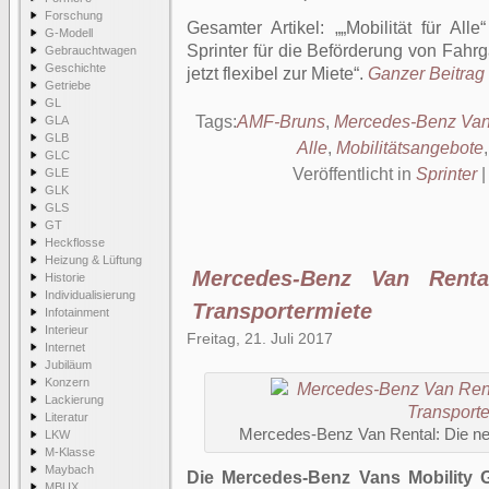
Forschung
Gesamter Artikel:
„Mobilität für Al
G-Modell
Sprinter für die Beförderung von Fahrg
Gebrauchtwagen
Geschichte
jetzt flexibel zur Miete
.
Ganzer Beitrag 
Getriebe
GL
Tags:
AMF-Bruns
,
Mercedes-Benz Van
GLA
GLB
Alle
,
Mobilitätsangebote
GLC
Veröffentlicht in
Sprinter
GLE
GLK
GLS
GT
Heckflosse
Heizung & Lüftung
Mercedes-Benz Van Renta
Historie
Individualisierung
Transportermiete
Infotainment
Interieur
Freitag, 21. Juli 2017
Internet
Jubiläum
Konzern
Lackierung
Literatur
Mercedes-Benz Van Rental: Die ne
LKW
M-Klasse
Maybach
Die Mercedes-Benz Vans Mobility 
MBUX