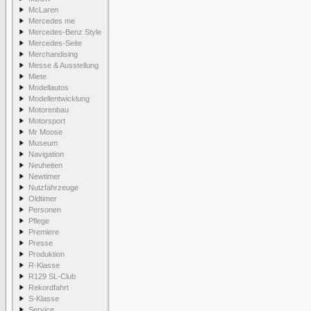
McLaren
Mercedes me
Mercedes-Benz Style
Mercedes-Seite
Merchandising
Messe & Ausstellung
Miete
Modellautos
Modellentwicklung
Motorenbau
Motorsport
Mr Moose
Museum
Navigation
Neuheiten
Newtimer
Nutzfahrzeuge
Oldtimer
Personen
Pflege
Premiere
Presse
Produktion
R-Klasse
R129 SL-Club
Rekordfahrt
S-Klasse
Service