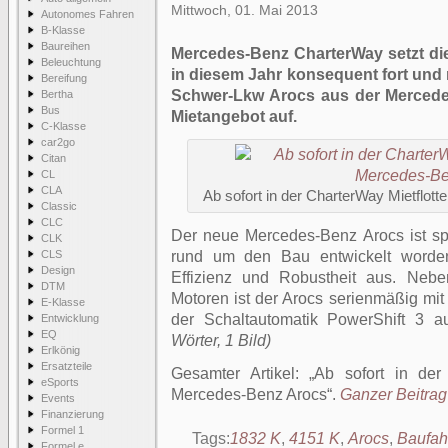
Mittwoch, 01. Mai 2013
Autonomes Fahren
B-Klasse
Baureihen
Mercedes-Benz CharterWay setzt die
Beleuchtung
in diesem Jahr konsequent fort und
Bereifung
Schwer-Lkw Arocs aus der Mercede
Bertha
Bus
Mietangebot auf.
C-Klasse
car2go
Citan
CL
CLA
Ab sofort in der CharterWay Mietflot
Classic
CLC
Der neue Mercedes-Benz Arocs ist spez
CLK
CLS
rund um den Bau entwickelt worden
Design
Effizienz und Robustheit aus. Neb
DTM
Motoren ist der Arocs serienmäßig mi
E-Klasse
der Schaltautomatik PowerShift 3 au
Entwicklung
EQ
Wörter, 1 Bild)
Erlkönig
Ersatzteile
Gesamter Artikel:
Ab sofort in der
eSports
Mercedes-Benz Arocs
.
Ganzer Beitrag 
Events
Finanzierung
Formel 1
Tags:
1832 K
,
4151 K
,
Arocs
,
Baufah
Formel e