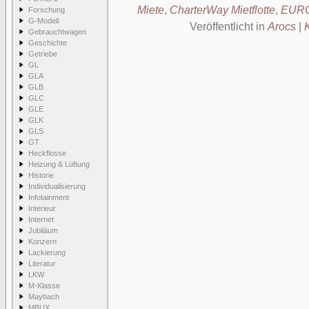
Miete
,
CharterWay Mietflotte
,
EURO
Forschung
G-Modell
Veröffentlicht in
Arocs
|
Gebrauchtwagen
Geschichte
Getriebe
GL
GLA
GLB
GLC
GLE
GLK
GLS
GT
Heckflosse
Heizung & Lüftung
Historie
Individualisierung
Infotainment
Interieur
Internet
Jubiläum
Konzern
Lackierung
Literatur
LKW
M-Klasse
Maybach
MBUX