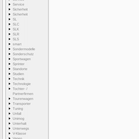
Service
Sicherheit
Sicherheit
SL
SLC
SLK
SLR
SLS
smart
Sondermodelle
Sonderschutz
Sportwagen
Sprinter
Standorte
Studien
Technik
Technologie
Tochter- /
Partnerfirmen
Tourenwagen
Transporter
Tuning
Unfall
Unimog
Unterhalt
Unterwegs
V-Klasse
Vaneo