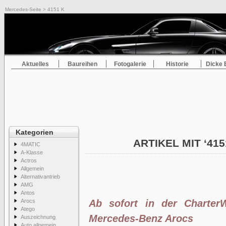
Mercedes-Seite
> 4151 K
Aktuelles
Baureihen
Fotogalerie
Historie
Dicke 
Kategorien
ARTIKEL MIT ‘41
4MATIC
A-Klasse
Actros
Allgemein
Alternativantrieb
AMG
Antos
Arocs
Ab sofort in der CharterW
Atego
Mercedes-Benz Arocs
Auszeichnung
Auto allgemein