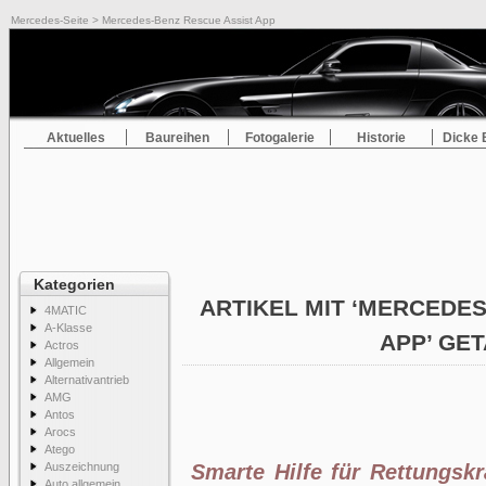
Mercedes-Seite
> Mercedes-Benz Rescue Assist App
Aktuelles
Baureihen
Fotogalerie
Historie
Dicke 
Kategorien
ARTIKEL MIT ‘MERCEDE
4MATIC
A-Klasse
APP’ GE
Actros
Allgemein
Alternativantrieb
AMG
Antos
Arocs
Atego
Auszeichnung
Smarte Hilfe für Rettungsk
Auto allgemein