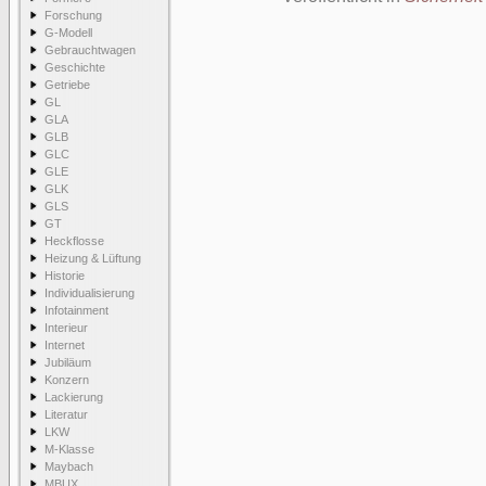
Forschung
G-Modell
Gebrauchtwagen
Geschichte
Getriebe
GL
GLA
GLB
GLC
GLE
GLK
GLS
GT
Heckflosse
Heizung & Lüftung
Historie
Individualisierung
Infotainment
Interieur
Internet
Jubiläum
Konzern
Lackierung
Literatur
LKW
M-Klasse
Maybach
MBUX