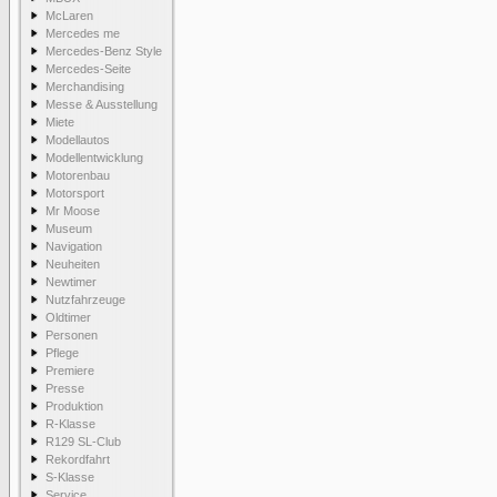
McLaren
Mercedes me
Mercedes-Benz Style
Mercedes-Seite
Merchandising
Messe & Ausstellung
Miete
Modellautos
Modellentwicklung
Motorenbau
Motorsport
Mr Moose
Museum
Navigation
Neuheiten
Newtimer
Nutzfahrzeuge
Oldtimer
Personen
Pflege
Premiere
Presse
Produktion
R-Klasse
R129 SL-Club
Rekordfahrt
S-Klasse
Service