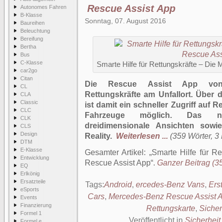
Rescue Assist App
Autonomes Fahren
B-Klasse
Sonntag, 07. August 2016
Baureihen
Beleuchtung
Bereifung
Bertha
Bus
C-Klasse
Smarte Hilfe für Rettungskräfte – Di
car2go
Citan
Die Rescue Assist App von 
CL
Rettungskräfte am Unfallort. Über
CLA
Classic
ist damit ein schneller Zugriff auf
CLC
Fahrzeuge möglich. Das ne
CLK
dreidimensionale Ansichten sowi
CLS
Design
Reality.
Weiterlesen ...
(359 Wörter, 3 
DTM
E-Klasse
Gesamter Artikel:
Smarte Hilfe für R
Entwicklung
Rescue Assist App
.
Ganzer Beitrag (35
EQ
Erlkönig
Ersatzteile
Tags:
Android
,
ercedes-Benz Vans
,
Erst
eSports
Cars
,
Mercedes-Benz Rescue Assist 
Events
Finanzierung
Rettungskarte
,
Sicher
Formel 1
Veröffentlicht in
Sicherheit
Formel e