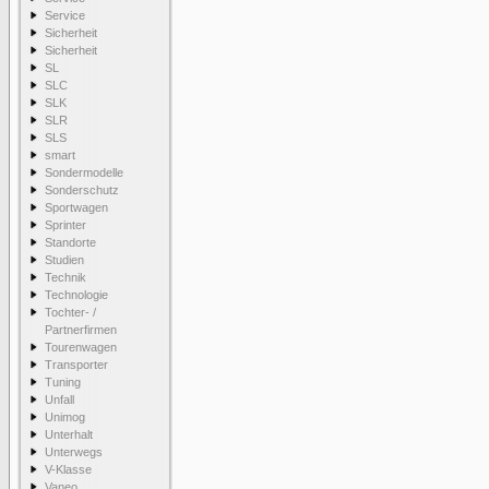
Service
Sicherheit
Sicherheit
SL
SLC
SLK
SLR
SLS
smart
Sondermodelle
Sonderschutz
Sportwagen
Sprinter
Standorte
Studien
Technik
Technologie
Tochter- /
Partnerfirmen
Tourenwagen
Transporter
Tuning
Unfall
Unimog
Unterhalt
Unterwegs
V-Klasse
Vaneo