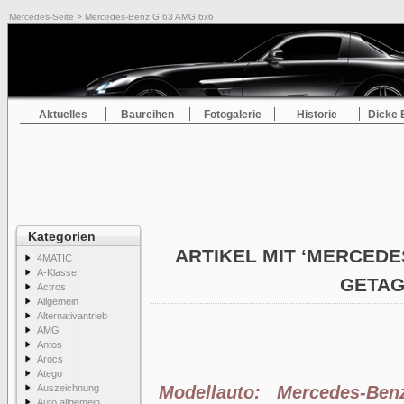
Mercedes-Seite
> Mercedes-Benz G 63 AMG 6x6
Aktuelles
Baureihen
Fotogalerie
Historie
Dicke 
Kategorien
ARTIKEL MIT ‘MERCEDES
4MATIC
A-Klasse
GETA
Actros
Allgemein
Alternativantrieb
AMG
Antos
Arocs
Atego
Auszeichnung
Modellauto: Mercedes-B
Auto allgemein