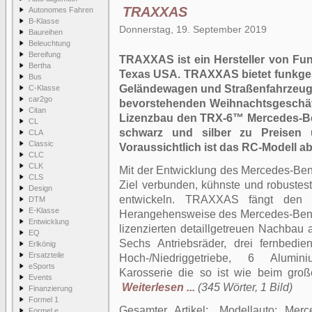
TRAXXAS
Autonomes Fahren
B-Klasse
Donnerstag, 19. September 2019
Baureihen
Beleuchtung
Bereifung
TRAXXAS ist ein Hersteller von Fun
Bertha
Texas USA. TRAXXAS bietet funkgest
Bus
Geländewagen und Straßenfahrzeug
C-Klasse
car2go
bevorstehenden Weihnachtsgeschäft
Citan
Lizenzbau den TRX-6™ Mercedes-Be
CL
schwarz und silber zu Preisen
CLA
Classic
Voraussichtlich ist das RC-Modell ab
CLC
CLK
Mit der Entwicklung des Mercedes-B
CLS
Ziel verbunden, kühnste und robustest
Design
entwickeln. TRAXXAS fängt den 
DTM
E-Klasse
Herangehensweise des Mercedes-Benz 
Entwicklung
lizenzierten detaillgetreuen Nachbau a
EQ
Sechs Antriebsräder, drei fernbedien
Erlkönig
Ersatzteile
Hoch-/Niedriggetriebe, 6 Alumi
eSports
Karosserie die so ist wie beim große
Events
Weiterlesen ...
(345 Wörter, 1 Bild)
Finanzierung
Formel 1
Gesamter Artikel:
Modellauto: Me
Formel e