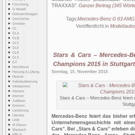
Forschung
TRAXXAS
.
Ganzer Beitrag (345 Wörter
G-Modell
Gebrauchtwagen
Tags:
Mercedes-Benz G 63 AMG
Geschichte
Getriebe
Veröffentlicht in
Modellauto
GL
GLA
GLB
GLC
GLE
GLK
Stars & Cars – Mercedes-Be
GLS
GT
Champions 2015 in Stuttgart
Heckflosse
Sonntag, 15. November 2015
Heizung & Lüftung
Historie
Individualisierung
Infotainment
Interieur
Internet
Stars & Cars – Mercedes-Benz feiert 
Jubiläum
Stuttg
Konzern
Lackierung
Literatur
Mercedes-Benz feiert das bisher er
LKW
Unternehmensgeschichte mit eine
M-Klasse
Cars“. Bei „Stars & Cars“ erleben 
Maybach
MBUX