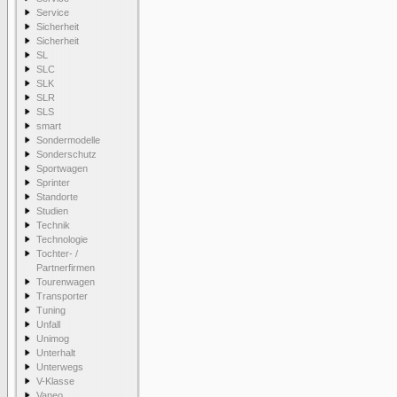
Service
Sicherheit
Sicherheit
SL
SLC
SLK
SLR
SLS
smart
Sondermodelle
Sonderschutz
Sportwagen
Sprinter
Standorte
Studien
Technik
Technologie
Tochter- /
Partnerfirmen
Tourenwagen
Transporter
Tuning
Unfall
Unimog
Unterhalt
Unterwegs
V-Klasse
Vaneo