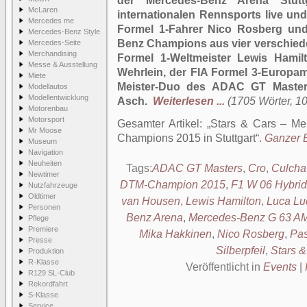
der Mercedes-Benz Arena Stut
McLaren
internationalen Rennsports live und
Mercedes me
Formel 1-Fahrer Nico Rosberg und
Mercedes-Benz Style
Benz Champions aus vier verschied
Mercedes-Seite
Merchandising
Formel 1-Weltmeister Lewis Hami
Messe & Ausstellung
Wehrlein, der FIA Formel 3-Europam
Miete
Meister-Duo des ADAC GT Master
Modellautos
Modellentwicklung
Asch.
Weiterlesen ...
(1705 Wörter, 10
Motorenbau
Motorsport
Gesamter Artikel:
Stars & Cars – Mer
Mr Moose
Champions 2015 in Stuttgart
.
Ganzer B
Museum
Navigation
Neuheiten
Tags:
ADAC GT Masters
,
Cro
,
Culcha
Newtimer
DTM-Champion 2015
,
F1 W 06 Hybrid
Nutzfahrzeuge
Oldtimer
van Housen
,
Lewis Hamilton
,
Luca Lu
Personen
Benz Arena
,
Mercedes-Benz G 63 A
Pflege
Premiere
Mika Hakkinen
,
Nico Rosberg
,
Pas
Presse
Silberpfeil
,
Stars &
Produktion
R-Klasse
Veröffentlicht in
Events
|
R129 SL-Club
Rekordfahrt
S-Klasse
Service