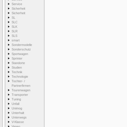
Service
Sicherheit
Sicherheit
SL
SLC
SLK
SLR
SLS
smart
Sondermodelle
Sonderschutz
Sportwagen
Sprinter
Standorte
Studien
Technik
Technologie
Tochter- /
Partnerfirmen
Tourenwagen
Transporter
Tuning
Unfall
Unimog
Unterhalt
Unterwegs
V-Klasse
Vaneo