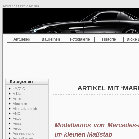
Mercedes-Seite
> Märklin
Aktuelles
Baureihen
Fotogalerie
Historie
Dicke 
Kategorien
ARTIKEL MIT ‘MÄR
4MATIC
A-Klasse
Actros
Allgemein
Alternativantrieb
AMG
Antos
Arocs
Modellautos von Mercedes-
Atego
im kleinen Maßstab
Auszeichnung
Auto allgemein