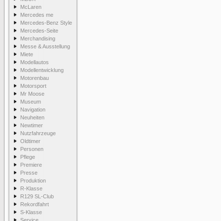
McLaren
Mercedes me
Mercedes-Benz Style
Mercedes-Seite
Merchandising
Messe & Ausstellung
Miete
Modellautos
Modellentwicklung
Motorenbau
Motorsport
Mr Moose
Museum
Navigation
Neuheiten
Newtimer
Nutzfahrzeuge
Oldtimer
Personen
Pflege
Premiere
Presse
Produktion
R-Klasse
R129 SL-Club
Rekordfahrt
S-Klasse
Service