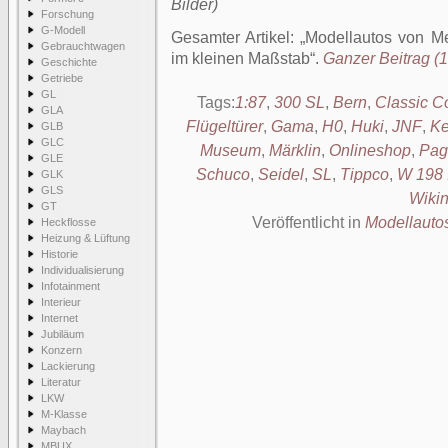
Bilder)
Forschung
G-Modell
Gesamter Artikel:
Modellautos von M
Gebrauchtwagen
im kleinen Maßstab
.
Ganzer Beitrag (1
Geschichte
Getriebe
GL
Tags:
1:87
,
300 SL
,
Bern
,
Classic Co
GLA
Flügeltürer
,
Gama
,
H0
,
Huki
,
JNF
,
Ke
GLB
GLC
Museum
,
Märklin
,
Onlineshop
,
Pag
GLE
Schuco
,
Seidel
,
SL
,
Tippco
,
W 198 
GLK
GLS
Wiki
GT
Veröffentlicht in
Modellauto
Heckflosse
Heizung & Lüftung
Historie
Individualisierung
Infotainment
Interieur
Internet
Jubiläum
Konzern
Lackierung
Literatur
LKW
M-Klasse
Maybach
MBUX