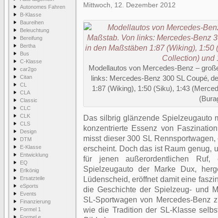
Mittwoch, 12. Dezember 2012
Autonomes Fahren
B-Klasse
Baureihen
Beleuchtung
Bereifung
Bertha
Bus
C-Klasse
Modellautos von Mercedes-Benz – große
car2go
Citan
links: Mercedes-Benz 300 SL Coupé‚ de
CL
1:87 (Wiking), 1:50 (Siku), 1:43 (Merce
CLA
(Bura
Classic
CLC
CLK
Das silbrig glänzende Spielzeugauto m
CLS
konzentrierte Essenz von Faszinatio
Design
misst dieser 300 SL Rennsportwagen, 
DTM
E-Klasse
erscheint. Doch das ist Raum genug, u
Entwicklung
für jenen außerordentlichen Ruf,
EQ
Spielzeugauto der Marke Dux, herg
Erlkönig
Ersatzteile
Lüdenscheid, eröffnet damit eine faszi
eSports
die Geschichte der Spielzeug- und M
Events
SL-Sportwagen von Mercedes-Benz zum
Finanzierung
wie die Tradition der SL-Klasse selbs
Formel 1
Formel e