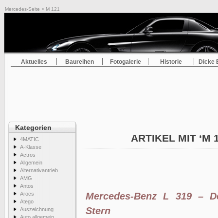
Mercedes-Seite
> M 121
Aktuelles
Baureihen
Fotogalerie
Historie
Dicke 
Kategorien
ARTIKEL MIT ‘M 
4MATIC
A-Klasse
Actros
Allgemein
Alternativantrieb
AMG
Antos
Arocs
Mercedes-Benz L 319 – De
Atego
Stern
Auszeichnung
Auto allgemein