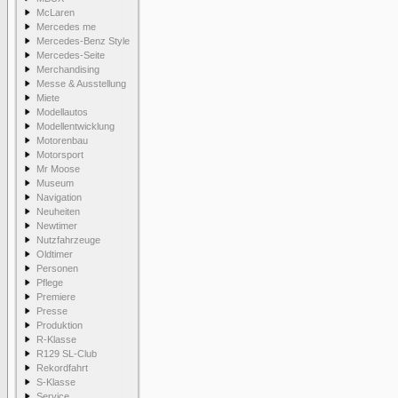
McLaren
Mercedes me
Mercedes-Benz Style
Mercedes-Seite
Merchandising
Messe & Ausstellung
Miete
Modellautos
Modellentwicklung
Motorenbau
Motorsport
Mr Moose
Museum
Navigation
Neuheiten
Newtimer
Nutzfahrzeuge
Oldtimer
Personen
Pflege
Premiere
Presse
Produktion
R-Klasse
R129 SL-Club
Rekordfahrt
S-Klasse
Service