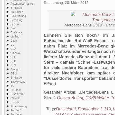
Donnerstag, 28. März 2019
Autonomes Fahren
B-Klasse
Baureihen
Beleuchtung
Bereifung
Bertha
Mercedes-Benz L 319 – Der er
Bus
C-Klasse
Erinnern Sie sich noch? Im J
car2go
Fußballmeister Rot-Weiß Essen – 
Citan
CL
nahm Platz im Mercedes-Benz gl
CLA
Wirtschaftswunder verlangte nach n
Classic
lieferte Mercedes-Benz mit dem L 
CLC
CLK
Stern – damals “Schnell-Lastwagen”
CLS
für viele andere Baureihen, u.a. d
Design
direkter Nachfolger kam später
DTM
E-Klasse
“Düsseldorfer Transporter” bekannt
Entwicklung
Bilder)
EQ
Erlkönig
Gesamter Artikel:
Mercedes-Benz L 
Ersatzteile
Stern
.
Ganzer Beitrag (1488 Wörter, 10
eSports
Events
Finanzierung
Tags:
Düsseldorf
,
Frontlenker
,
L 319
,
Formel 1
Formel e