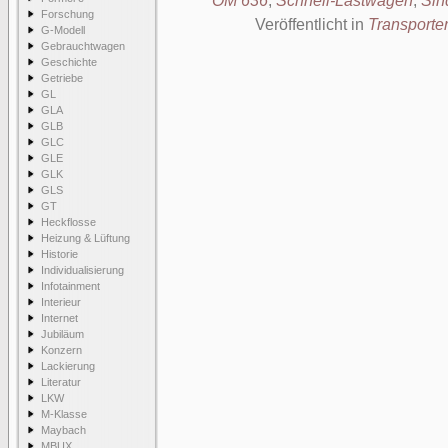
OM 636
,
Schnell-Lastwagen
,
Sin
Forschung
Veröffentlicht in
Transporte
G-Modell
Gebrauchtwagen
Geschichte
Getriebe
GL
GLA
GLB
GLC
GLE
GLK
GLS
GT
Heckflosse
Heizung & Lüftung
Historie
Individualisierung
Infotainment
Interieur
Internet
Jubiläum
Konzern
Lackierung
Literatur
LKW
M-Klasse
Maybach
MBUX