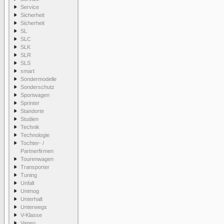
Service
Sicherheit
Sicherheit
SL
SLC
SLK
SLR
SLS
smart
Sondermodelle
Sonderschutz
Sportwagen
Sprinter
Standorte
Studien
Technik
Technologie
Tochter- /
Partnerfirmen
Tourenwagen
Transporter
Tuning
Unfall
Unimog
Unterhalt
Unterwegs
V-Klasse
Vaneo