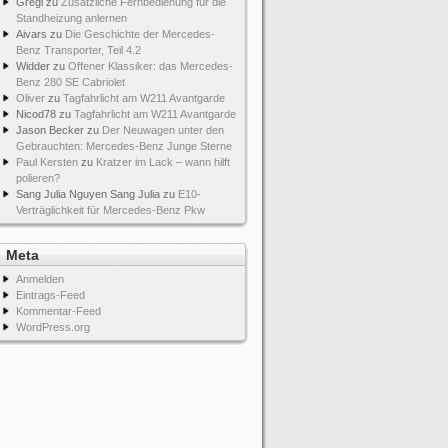
Gregi
zu
Zusätzliche Fernbedienung für die
Standheizung anlernen
Aivars
zu
Die Geschichte der Mercedes-
Benz Transporter, Teil 4.2
Widder
zu
Offener Klassiker: das Mercedes-
Benz 280 SE Cabriolet
Oliver
zu
Tagfahrlicht am W211 Avantgarde
Nicod78
zu
Tagfahrlicht am W211 Avantgarde
Jason Becker
zu
Der Neuwagen unter den
Gebrauchten: Mercedes-Benz Junge Sterne
Paul Kersten
zu
Kratzer im Lack – wann hilft
polieren?
Sang Julia Nguyen Sang Julia
zu
E10-
Verträglichkeit für Mercedes-Benz Pkw
Meta
Anmelden
Eintrags-Feed
Kommentar-Feed
WordPress.org