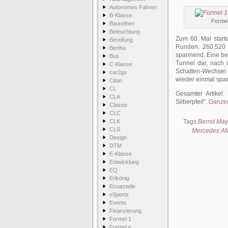
Autonomes Fahren
B-Klasse
Formel
Baureihen
Beleuchtung
Zum 60. Mal start
Bereifung
Runden, 260,520 
Bertha
spannend. Eine bes
Bus
Tunnel dar, nach 
C-Klasse
Schatten-Wechsel
car2go
wieder einmal spa
Citan
CL
Gesamter Artikel:
CLA
Silberpfeil
.
Ganzer
Classic
CLC
CLK
Tags:
Bernd May
CLS
Mercedes AM
Design
DTM
E-Klasse
Entwicklung
EQ
Erlkönig
Ersatzteile
eSports
Events
Finanzierung
Formel 1
Formel e