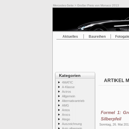
Mercedes-Seite
> Großer Preis von Monaco 2013
Aktuelles
Baureihen
Fotogale
Kategorien
ARTIKEL M
4MATIC
A-Klasse
Actros
Allgemein
Alternativantrieb
AMG
Antos
Formel 1: Gr
Arocs
Silberpfeil
Atego
Auszeichnung
Sonntag, 26. Mai 201
Auto allgemein