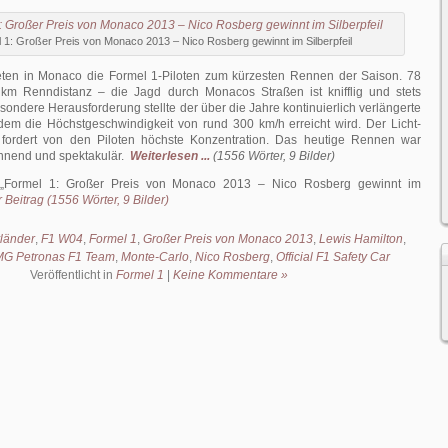
 1: Großer Preis von Monaco 2013 – Nico Rosberg gewinnt im Silberpfeil
eten in Monaco die Formel 1-Piloten zum kürzesten Rennen der Saison. 78
km Renndistanz – die Jagd durch Monacos Straßen ist knifflig und stets
ondere Herausforderung stellte der über die Jahre kontinuierlich verlängerte
dem die Höchstgeschwindigkeit von rund 300 km/h erreicht wird. Der Licht-
 fordert von den Piloten höchste Konzentration. Das heutige Rennen war
nnend und spektakulär.
Weiterlesen ...
(1556 Wörter, 9 Bilder)
Formel 1: Großer Preis von Monaco 2013 – Nico Rosberg gewinnt im
 Beitrag (1556 Wörter, 9 Bilder)
länder
,
F1 W04
,
Formel 1
,
Großer Preis von Monaco 2013
,
Lewis Hamilton
,
G Petronas F1 Team
,
Monte-Carlo
,
Nico Rosberg
,
Official F1 Safety Car
Veröffentlicht in
Formel 1
|
Keine Kommentare »