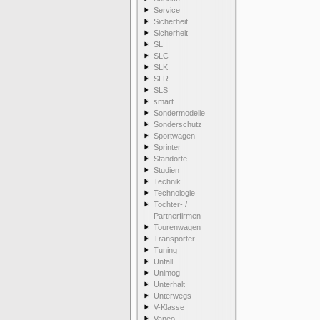
Service
Sicherheit
Sicherheit
SL
SLC
SLK
SLR
SLS
smart
Sondermodelle
Sonderschutz
Sportwagen
Sprinter
Standorte
Studien
Technik
Technologie
Tochter- /
Partnerfirmen
Tourenwagen
Transporter
Tuning
Unfall
Unimog
Unterhalt
Unterwegs
V-Klasse
Vaneo