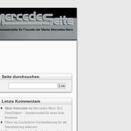
Seite durchsuchen
Letzte Kommentare
Silvia Holenstein
zu
Mercedes-Benz SLC
Final Edition – Sondermodell für einen Kult-
Roadster
Oliver
zu
Zusätzliche Fernbedienung für die
Standheizung anlernen