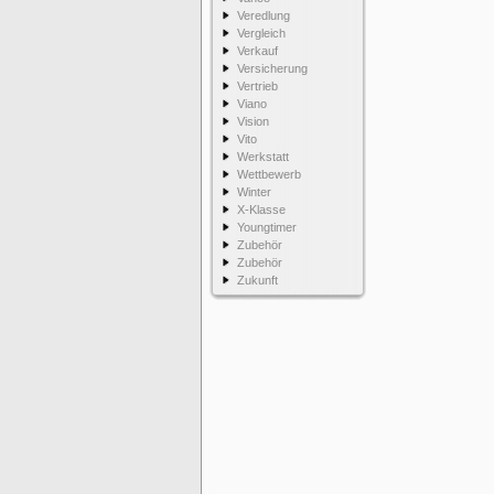
Veredlung
Vergleich
Verkauf
Versicherung
Vertrieb
Viano
Vision
Vito
Werkstatt
Wettbewerb
Winter
X-Klasse
Youngtimer
Zubehör
Zubehör
Zukunft