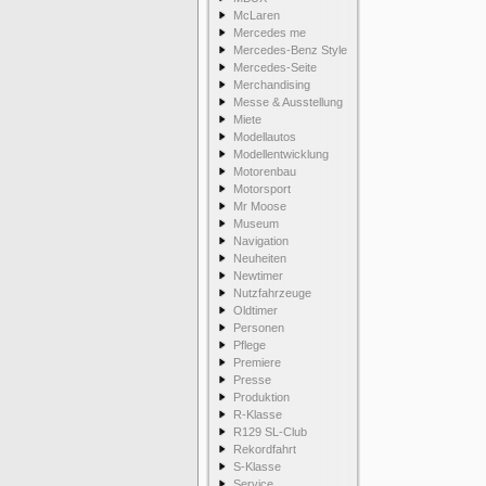
McLaren
Mercedes me
Mercedes-Benz Style
Mercedes-Seite
Merchandising
Messe & Ausstellung
Miete
Modellautos
Modellentwicklung
Motorenbau
Motorsport
Mr Moose
Museum
Navigation
Neuheiten
Newtimer
Nutzfahrzeuge
Oldtimer
Personen
Pflege
Premiere
Presse
Produktion
R-Klasse
R129 SL-Club
Rekordfahrt
S-Klasse
Service