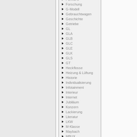
Forschung
G-Modell
Gebrauchtwagen
Geschichte
Getriebe
GL
GLA
GLB
GLC
GLE
GLK
GLS
GT
Heckflosse
Heizung & Lüftung
Historie
Individualisierung
Infotainment
Interieur
Internet
Jubiläum
Konzern
Lackierung
Literatur
LKW
M-Klasse
Maybach
MBUX