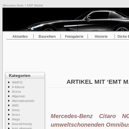
Mercedes-Seite
> EMT Madrid
Aktuelles
Baureihen
Fotogalerie
Historie
Dicke 
Kategorien
ARTIKEL MIT ‘EMT 
4MATIC
A-Klasse
Actros
Allgemein
Alternativantrieb
AMG
Antos
Arocs
Mercedes-Benz Citaro N
Atego
umweltschonenden Omnibus
Auszeichnung
Auto allgemein