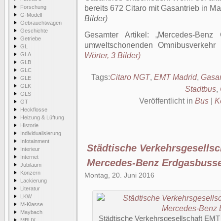
Forschung
bereits 672 Citaro mit Gasantrieb in Ma
G-Modell
Bilder)
Gebrauchtwagen
Geschichte
Gesamter Artikel:
Mercedes-Benz 
Getriebe
umweltschonenden Omnibusverkehr 
GL
GLA
Wörter, 3 Bilder)
GLB
GLC
Tags:
Citaro NGT
,
EMT Madrid
,
Gasan
GLE
GLK
Stadtbus
,
GLS
Veröffentlicht in
Bus
|
K
GT
Heckflosse
Heizung & Lüftung
Historie
Individualisierung
Infotainment
Städtische Verkehrsgesellsc
Interieur
Internet
Mercedes-Benz Erdgasbuss
Jubiläum
Konzern
Montag, 20. Juni 2016
Lackierung
Literatur
LKW
M-Klasse
Maybach
Städtische Verkehrsgesellschaft EMT
MBUX