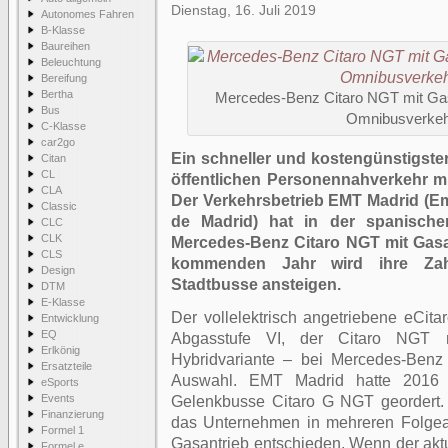
Dienstag, 16. Juli 2019
Autonomes Fahren
B-Klasse
Baureihen
Beleuchtung
Bereifung
Bertha
Mercedes-Benz Citaro NGT mit Gas
Bus
Omnibusverkehr
C-Klasse
car2go
Ein schneller und kostengünstigst
Citan
CL
öffentlichen Personennahverkehr m
CLA
Der Verkehrsbetrieb EMT Madrid (E
Classic
de Madrid) hat in der spanische
CLC
CLK
Mercedes-Benz Citaro NGT mit Gasan
CLS
kommenden Jahr wird ihre Zahl
Design
Stadtbusse ansteigen.
DTM
E-Klasse
Der vollelektrisch angetriebene eCita
Entwicklung
EQ
Abgasstufe VI, der Citaro NGT 
Erlkönig
Hybridvariante – bei Mercedes-Benz 
Ersatzteile
Auswahl. EMT Madrid hatte 2016
eSports
Events
Gelenkbusse Citaro G NGT geordert.
Finanzierung
das Unternehmen in mehreren Folgeau
Formel 1
Gasantrieb entschieden. Wenn der aktuel
Formel e