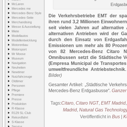
McLaren
Erdgasb
Mercedes me
Mercedes-Benz Style
Die Verkehrsbetriebe EMT der spa
Mercedes-Seite
ihren rund 3,2 Millionen Einwohner
Merchandising
Messe & Ausstellung
seit vielen Jahren auf alternativ
Miete
alternativen Antrieben wird der G
Modellautos
durch den Einsatz von Erdgasfah
Modellentwicklung
Motorenbau
Emissionen um mehr als 80 Prozent
Motorsport
von 82 Mercedes-Benz Citaro N
Mr Moose
Omnibussen setzt die Städtische V
Museum
(Empresa Municipal de Transportes 
Navigation
Neuheiten
umweltfreundliche Antriebstechnik.
Newtimer
Bilder)
Nutzfahrzeuge
Oldtimer
Gesamter Artikel:
Städtische Verkehrs
Personen
Mercedes-Benz Erdgasbusse
.
Ganzer 
Pflege
Premiere
Presse
Tags:
Citaro
,
Citaro NGT
,
EMT Madrid
Produktion
R-Klasse
Madrid
,
Natural Gas Technolog
R129 SL-Club
Veröffentlicht in
Bus
|
K
Rekordfahrt
S-Klasse
Service