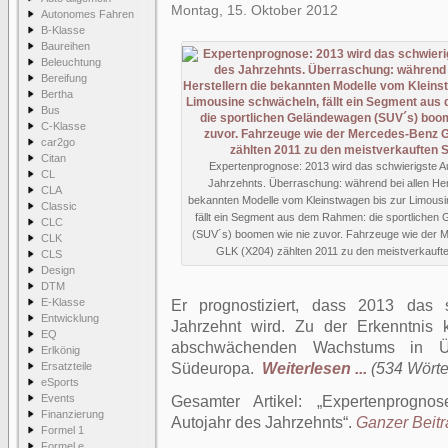
Montag, 15. Oktober 2012
Autonomes Fahren
B-Klasse
Baureihen
Beleuchtung
Bereifung
Bertha
Bus
C-Klasse
car2go
Citan
Expertenprognose: 2013 wird das schwierigste A
CL
Jahrzehnts. Überraschung: während bei allen Hers
CLA
bekannten Modelle vom Kleinstwagen bis zur Limous
Classic
fällt ein Segment aus dem Rahmen: die sportlichen
CLC
(SUV´s) boomen wie nie zuvor. Fahrzeuge wie der
CLK
GLK (X204) zählten 2011 zu den meistverkauft
CLS
Design
DTM
E-Klasse
Er prognostiziert, dass 2013 das 
Entwicklung
Jahrzehnt wird. Zu der Erkenntnis
EQ
abschwächenden Wachstums in Ü
Erlkönig
Ersatzteile
Südeuropa.
Weiterlesen ...
(534 Wörter
eSports
Events
Gesamter Artikel:
Expertenprogno
Finanzierung
Autojahr des Jahrzehnts
.
Ganzer Beitra
Formel 1
Formel e