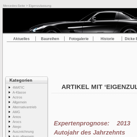
Mercedes-Seite
> Eigenzulassung
Aktuelles
Baureihen
Fotogalerie
Historie
Dicke 
Kategorien
ARTIKEL MIT ‘EIGENZ
4MATIC
A-Klasse
Actros
Allgemein
Alternativantrieb
AMG
Antos
Arocs
Expertenprognose: 2013 
Atego
Autojahr des Jahrzehnts
Auszeichnung
Auto allgemein