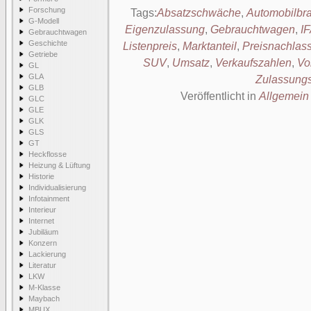
Forschung
Tags:
Absatzschwäche
,
Automobilbr
G-Modell
Eigenzulassung
,
Gebrauchtwagen
,
I
Gebrauchtwagen
Geschichte
Listenpreis
,
Marktanteil
,
Preisnachlas
Getriebe
SUV
,
Umsatz
,
Verkaufszahlen
,
Vo
GL
GLA
Zulassung
GLB
Veröffentlicht in
Allgemein
GLC
GLE
GLK
GLS
GT
Heckflosse
Heizung & Lüftung
Historie
Individualisierung
Infotainment
Interieur
Internet
Jubiläum
Konzern
Lackierung
Literatur
LKW
M-Klasse
Maybach
MBUX