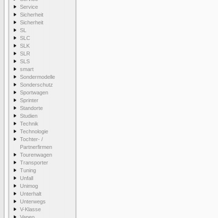
Service
Sicherheit
Sicherheit
SL
SLC
SLK
SLR
SLS
smart
Sondermodelle
Sonderschutz
Sportwagen
Sprinter
Standorte
Studien
Technik
Technologie
Tochter- /
Partnerfirmen
Tourenwagen
Transporter
Tuning
Unfall
Unimog
Unterhalt
Unterwegs
V-Klasse
Vaneo