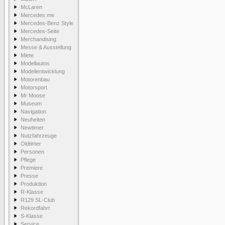
McLaren
Mercedes me
Mercedes-Benz Style
Mercedes-Seite
Merchandising
Messe & Ausstellung
Miete
Modellautos
Modellentwicklung
Motorenbau
Motorsport
Mr Moose
Museum
Navigation
Neuheiten
Newtimer
Nutzfahrzeuge
Oldtimer
Personen
Pflege
Premiere
Presse
Produktion
R-Klasse
R129 SL-Club
Rekordfahrt
S-Klasse
Service