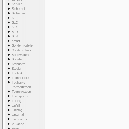
Service
Sicherheit
Sicherheit
SL
SLC
SLK
SLR
SLS
smart
Sondermodelle
Sonderschutz
Sportwagen
Sprinter
Standorte
Studien
Technik
Technologie
Tochter- /
Partnerfirmen
Tourenwagen
Transporter
Tuning
Unfall
Unimog
Unterhalt
Unterwegs
V-Klasse
Vaneo