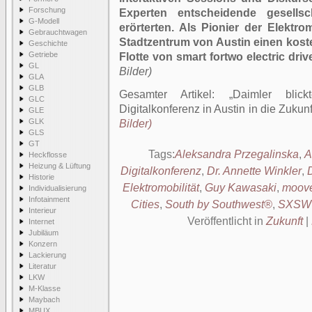
Forschung
Experten entscheidende gesellsc
G-Modell
erörterten. Als Pionier der Elektro
Gebrauchtwagen
Stadtzentrum von Austin einen koste
Geschichte
Getriebe
Flotte von smart fortwo electric driv
GL
Bilder)
GLA
GLB
Gesamter Artikel:
Daimler blic
GLC
Digitalkonferenz in Austin in die Zukunf
GLE
GLK
Bilder)
GLS
GT
Tags:
Aleksandra Przegalinska
,
A
Heckflosse
Heizung & Lüftung
Digitalkonferenz
,
Dr. Annette Winkler
,
D
Historie
Elektromobilität
,
Guy Kawasaki
,
moov
Individualisierung
Infotainment
Cities
,
South by Southwest®
,
SXSW 
Interieur
Veröffentlicht in
Zukunft
|
Internet
Jubiläum
Konzern
Lackierung
Literatur
LKW
M-Klasse
Maybach
MBUX