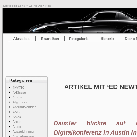
Mercedes-Seite
> Ed Newton-Rex
Aktuelles
Baureihen
Fotogalerie
Historie
Dicke 
Kategorien
ARTIKEL MIT ‘ED NE
4MATIC
A-Klasse
Actros
Allgemein
Alternativantrieb
AMG
Antos
Arocs
Daimler blickte auf 
Atego
Digitalkonferenz in Austin i
Auszeichnung
Auto allgemein