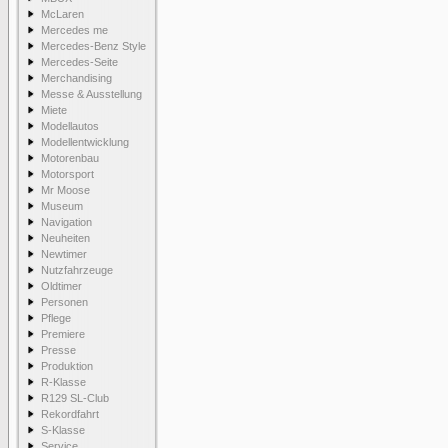
McLaren
Mercedes me
Mercedes-Benz Style
Mercedes-Seite
Merchandising
Messe & Ausstellung
Miete
Modellautos
Modellentwicklung
Motorenbau
Motorsport
Mr Moose
Museum
Navigation
Neuheiten
Newtimer
Nutzfahrzeuge
Oldtimer
Personen
Pflege
Premiere
Presse
Produktion
R-Klasse
R129 SL-Club
Rekordfahrt
S-Klasse
Service