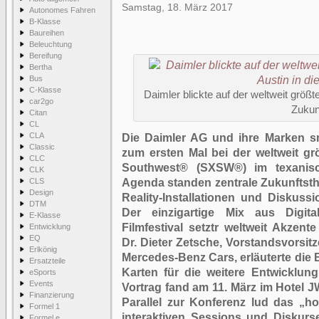
Samstag, 18. März 2017
Autonomes Fahren
B-Klasse
Baureihen
Beleuchtung
Bereifung
Bertha
Bus
C-Klasse
Daimler blickte auf der weltweit größte
car2go
Zukun
Citan
CL
CLA
Die Daimler AG und ihre Marken s
Classic
zum ersten Mal bei der weltweit gr
CLC
Southwest® (SXSW®) im texanisc
CLK
CLS
Agenda standen zentrale Zukunftsth
Design
Reality-Installationen und Diskus
DTM
Der einzigartige Mix aus Digit
E-Klasse
Filmfestival setztr weltweit Akzent
Entwicklung
EQ
Dr. Dieter Zetsche, Vorstandsvorsit
Erlkönig
Mercedes-Benz Cars, erläuterte die 
Ersatzteile
Karten für die weitere Entwicklu
eSports
Events
Vortrag fand am 11. März im Hotel J
Finanzierung
Parallel zur Konferenz lud das „h
Formel 1
interaktiven Sessions und Diskurse
Formel e