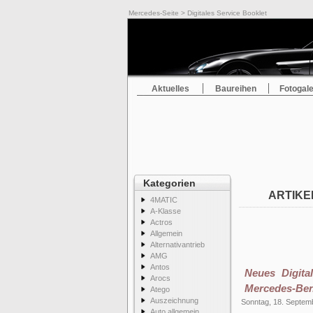
Mercedes-Seite
> Digitales Service Booklet
Aktuelles
Baureihen
Fotogale
Kategorien
ARTIKE
4MATIC
A-Klasse
Actros
Allgemein
Alternativantrieb
AMG
Antos
Neues Digita
Arocs
Mercedes-Ben
Atego
Auszeichnung
Sonntag, 18. Septem
Auto allgemein