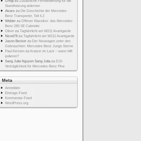
Gregi
zu
Zusätzliche Fernbedienung für die
Standheizung anlernen
Aivars
zu
Die Geschichte der Mercedes-
Benz Transporter, Teil 4.2
Widder
zu
Offener Klassiker: das Mercedes-
Benz 280 SE Cabriolet
Oliver
zu
Tagfahrlicht am W211 Avantgarde
Nicod78
zu
Tagfahrlicht am W211 Avantgarde
Jason Becker
zu
Der Neuwagen unter den
Gebrauchten: Mercedes-Benz Junge Sterne
Paul Kersten
zu
Kratzer im Lack – wann hilft
polieren?
Sang Julia Nguyen Sang Julia
zu
E10-
Verträglichkeit für Mercedes-Benz Pkw
Meta
Anmelden
Eintrags-Feed
Kommentar-Feed
WordPress.org