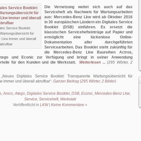
Die Vernetzung weitet sich auch auf das
Serviceheft als Nachweis für Wartungsarbeiten
aus: Mercedes-Benz Lkw wird ab Oktober 2016
in 30 europäischen Ländern ein Digitales Service
Booklet (DSB) einführen. Es ersetzt die
les Service Booklet:
klassischen Servicehefteinträge auf Papier und
Wartungsübersicht für
ermöglicht eine lückenlose Online-
Lkw immer und überall
Dokumentation aller durchgeführten
abrufbar
Servicearbeiten. Das Booklet steht zukünftig für
die Mercedes-Benz Lkw Baureihen Actros,
Atego und Econic zur Verfügung und bringt in seiner Anwendung
rteile für den Kunden und die Werkstatt.
Weiterlesen ...
(295 Wörter, 2
:
Neues Digitales Service Booklet: Transparente Wartungsübersicht für
 immer und überall abrufbar
.
Ganzer Beitrag (295 Wörter, 2 Bilder)
s
,
Arocs
,
Atego
,
Digitales Service Booklet
,
DSB
,
Econic
,
Mercedes-Benz Lkw
,
Service
,
Serviceheft
,
Werkstatt
Veröffentlicht in
LKW
|
Keine Kommentare »