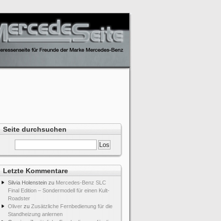
Seite durchsuchen
Letzte Kommentare
Silvia Holenstein
zu
Mercedes-Benz SLC
Final Edition – Sondermodell für einen Kult-
Roadster
Oliver
zu
Zusätzliche Fernbedienung für die
Standheizung anlernen