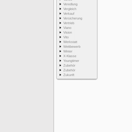
Veredlung
Vergleich
Verkauf
Versicherung
Vertrieb
Viano
Vision
Vito
Werkstatt
Wettbewerb
Winter
X-Klasse
Youngtimer
Zubehör
Zubehör
Zukunft