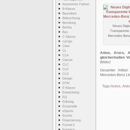
Autonomes Fahren
B-Klasse
Baureihen
Beleuchtung
Bereifung
Neues Digita
Bertha
Transparente 
Bus
Mercedes-Benz 
C-Klasse
car2go
Citan
CL
Antos, Arocs, 
CLA
gleichermaßen Vo
Classic
Bilder)
CLC
CLK
Gesamter Artikel
CLS
Mercedes-Benz Lkw
Design
DTM
Tags:
Actros
,
Anto
E-Klasse
Entwicklung
EQ
Erlkönig
Ersatzteile
eSports
Events
Finanzierung
Formel 1
Formel e