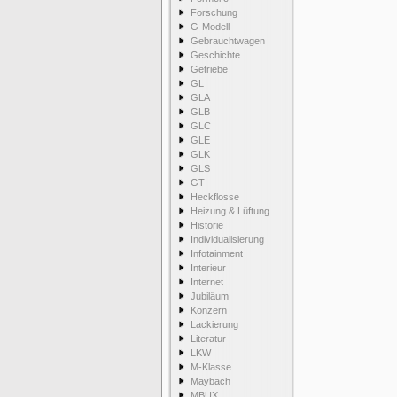
Forschung
G-Modell
Gebrauchtwagen
Geschichte
Getriebe
GL
GLA
GLB
GLC
GLE
GLK
GLS
GT
Heckflosse
Heizung & Lüftung
Historie
Individualisierung
Infotainment
Interieur
Internet
Jubiläum
Konzern
Lackierung
Literatur
LKW
M-Klasse
Maybach
MBUX