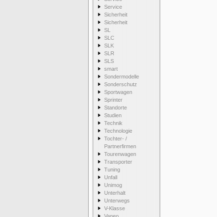
Service
Sicherheit
Sicherheit
SL
SLC
SLK
SLR
SLS
smart
Sondermodelle
Sonderschutz
Sportwagen
Sprinter
Standorte
Studien
Technik
Technologie
Tochter- /
Partnerfirmen
Tourenwagen
Transporter
Tuning
Unfall
Unimog
Unterhalt
Unterwegs
V-Klasse
Vaneo