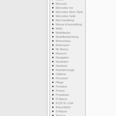
McLaren
Mercedes me
Mercedes-Benz Style
Mercedes-Seite
Merchandising
Messe & Ausstellung
Miete
Modellautos
Modellentwicklung
Motorenbau
Motorsport
Mr Moose
Museum
Navigation
Neuheiten
Newtimer
Nutzfahrzeuge
Oldtimer
Personen
Pflege
Premiere
Presse
Produktion
R-Klasse
R129 SL-Club
Rekordfahrt
S-Klasse
Service