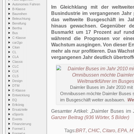
Autonomes Fahren
Im Gleichklang mit der weltweite
B-Klasse
Busindustrie im vergangenen Jahr 
Baureihen
Beleuchtung
das weltweite Busgeschäft im Ja
Bereifung
hinaus gewachsen. Gegenüber de
Bertha
Busmarkt um 17 Prozent auf rund
Bus
C-Klasse
während die Prognosen vor eine
car2go
Wachstum ausgingen. Von dieser En
Citan
mehr als nur profitieren. Das Wac
CL
vergangenen Jahr deutlich übertroff
CLA
Classic
CLC
CLK
CLS
Design
DTM
Daimler Buses im Jahr 2010 mit
E-Klasse
Omnibussen möchte Daimler Buses sei
Entwicklung
im Busgeschäft weiter ausbauen.
Wei
EQ
Erlkönig
Ersatzteile
Gesamter Artikel:
Daimler Buses im 
eSports
Ganzer Beitrag (936 Wörter, 5 Bilder)
Events
Finanzierung
Formel 1
Tags:
BRT
,
CHIC
,
Citaro
,
EPA
,
H
Formel e