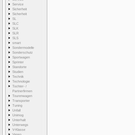
Service
Sicherheit
Sicherheit
SL
SLC
SLK
SLR
SLS
smart
Sondermodelle
Sonderschutz
Sportwagen
Sprinter
Standorte
Studien
Technik
Technologie
Tochter- /
Partnerfirmen
Tourenwagen
Transporter
Tuning
Unfall
Unimog
Unterhalt
Unterwegs
V-Klasse
Vaneo