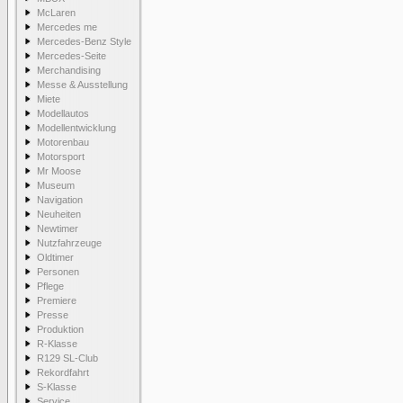
McLaren
Mercedes me
Mercedes-Benz Style
Mercedes-Seite
Merchandising
Messe & Ausstellung
Miete
Modellautos
Modellentwicklung
Motorenbau
Motorsport
Mr Moose
Museum
Navigation
Neuheiten
Newtimer
Nutzfahrzeuge
Oldtimer
Personen
Pflege
Premiere
Presse
Produktion
R-Klasse
R129 SL-Club
Rekordfahrt
S-Klasse
Service