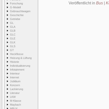
Veröffentlicht in
Bus
|
K
Forschung
G-Modell
Gebrauchtwagen
Geschichte
Getriebe
GL
GLA
GLB
GLC
GLE
GLK
GLS
GT
Heckflosse
Heizung & Lüftung
Historie
Individualisierung
Infotainment
Interieur
Internet
Jubiläum
Konzern
Lackierung
Literatur
LKW
M-Klasse
Maybach
MBUX