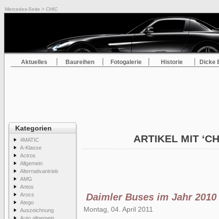
Mercedes-Seite
> CHIC
Aktuelles
Baureihen
Fotogalerie
Historie
Dicke 
Kategorien
ARTIKEL MIT ‘C
4MATIC
A-Klasse
Actros
Allgemein
Alternativantrieb
AMG
Antos
Arocs
Daimler Buses im Jahr 2010
Atego
Montag, 04. April 2011
Auszeichnung
Auto allgemein