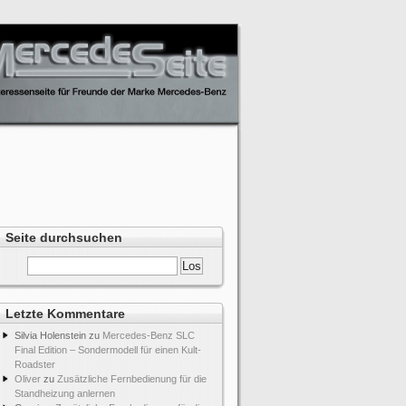
Seite durchsuchen
Letzte Kommentare
Silvia Holenstein
zu
Mercedes-Benz SLC
Final Edition – Sondermodell für einen Kult-
Roadster
Oliver
zu
Zusätzliche Fernbedienung für die
Standheizung anlernen