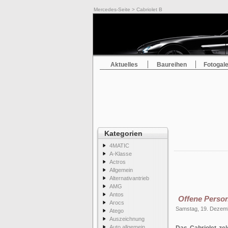
Mercedes-Seite
> Cabriolet B
Aktuelles
Baureihen
Fotogale
Kategorien
4MATIC
A-Klasse
Actros
Allgemein
Alternativantrieb
AMG
Antos
Offene Perso
Arocs
Samstag, 19. Dezem
Atego
Auszeichnung
Auto allgemein