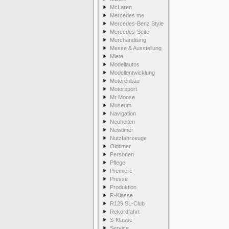
McLaren
Mercedes me
Mercedes-Benz Style
Mercedes-Seite
Merchandising
Messe & Ausstellung
Miete
Modellautos
Modellentwicklung
Motorenbau
Motorsport
Mr Moose
Museum
Navigation
Neuheiten
Newtimer
Nutzfahrzeuge
Oldtimer
Personen
Pflege
Premiere
Presse
Produktion
R-Klasse
R129 SL-Club
Rekordfahrt
S-Klasse
Service