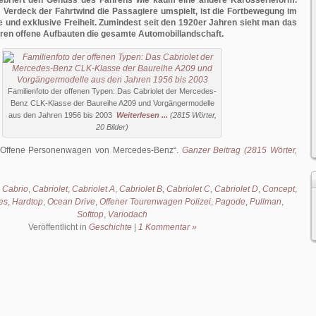
lebriert den Genuss des Fahrens wie kaum eine andere Karosserieform.
Verdeck der Fahrtwind die Passagiere umspielt, ist die Fortbewegung im
e und exklusive Freiheit. Zumindest seit den 1920er Jahren sieht man das
ren offene Aufbauten die gesamte Automobillandschaft.
Familienfoto der offenen Typen: Das Cabriolet der Mercedes-
Benz CLK-Klasse der Baureihe A209 und Vorgängermodelle
aus den Jahren 1956 bis 2003
Weiterlesen ...
(2815 Wörter,
20 Bilder)
Offene Personenwagen von Mercedes-Benz
.
Ganzer Beitrag (2815 Wörter,
,
Cabrio
,
Cabriolet
,
Cabriolet A
,
Cabriolet B
,
Cabriolet C
,
Cabriolet D
,
Concept
,
es
,
Hardtop
,
Ocean Drive
,
Offener Tourenwagen Polizei
,
Pagode
,
Pullman
,
Softtop
,
Variodach
Veröffentlicht in
Geschichte
|
1 Kommentar »