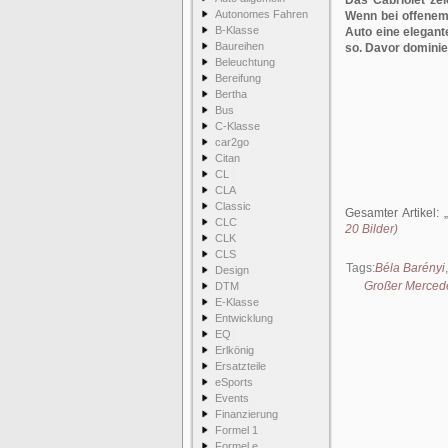
Das Cabriolet ze
Autonomes Fahren
Wenn bei offenem 
B-Klasse
Auto eine elegant
Baureihen
so. Davor dominie
Beleuchtung
Bereifung
Bertha
Bus
C-Klasse
car2go
Citan
CL
CLA
Classic
Gesamter Artikel:
CLC
20 Bilder)
CLK
CLS
Tags:
Béla Barényi
Design
Großer Merced
DTM
E-Klasse
Entwicklung
EQ
Erlkönig
Ersatzteile
eSports
Events
Finanzierung
Formel 1
Formel e