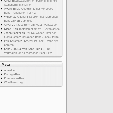
Gregi
zu
Zusätzliche Fernbedienung für die
Standheizung anlernen
Aivars
zu
Die Geschichte der Mercedes-
Benz Transporter, Teil 4.2
Widder
zu
Offener Klassiker: das Mercedes-
Benz 280 SE Cabriolet
Oliver
zu
Tagfahrlicht am W211 Avantgarde
Nicod78
zu
Tagfahrlicht am W211 Avantgarde
Jason Becker
zu
Der Neuwagen unter den
Gebrauchten: Mercedes-Benz Junge Sterne
Paul Kersten
zu
Kratzer im Lack – wann hilft
polieren?
Sang Julia Nguyen Sang Julia
zu
E10-
Verträglichkeit für Mercedes-Benz Pkw
Meta
Anmelden
Eintrags-Feed
Kommentar-Feed
WordPress.org