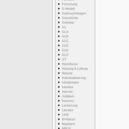
Forschung
G-Modell
Gebrauchtwagen
Geschichte
Getriebe
GL
GLA
GLB
GLC
GLE
GLK
GLS
GT
Heckflosse
Heizung & Lüftung
Historie
Individualisierung
Infotainment
Interieur
Internet
Jubiläum
Konzern
Lackierung
Literatur
LKW
M-Klasse
Maybach
MBUX