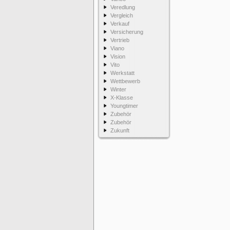
Veredlung
Vergleich
Verkauf
Versicherung
Vertrieb
Viano
Vision
Vito
Werkstatt
Wettbewerb
Winter
X-Klasse
Youngtimer
Zubehör
Zubehör
Zukunft