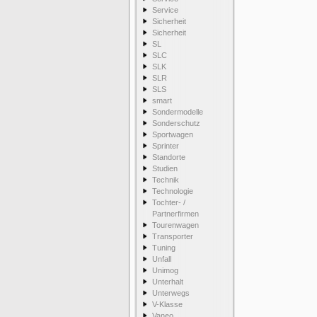
Service
Sicherheit
Sicherheit
SL
SLC
SLK
SLR
SLS
smart
Sondermodelle
Sonderschutz
Sportwagen
Sprinter
Standorte
Studien
Technik
Technologie
Tochter- /
Partnerfirmen
Tourenwagen
Transporter
Tuning
Unfall
Unimog
Unterhalt
Unterwegs
V-Klasse
Vaneo