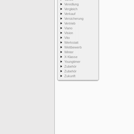
Veredlung
Vergleich
Verkauf
Versicherung
Vertrieb
Viano
Vision
Vito
Werkstatt
Wettbewerb
Winter
X-Klasse
Youngtimer
Zubehör
Zubehör
Zukunft