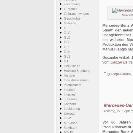
Forschung
G-Modell
Gebrauchtwagen
Mercede
Geschichte
Getriebe
Mercedes-Benz Ar
GL
Show“ den neuen 
GLA
unangefochtener 
GLB
ein weiteres Mod
GLC
Produktion des Vi
GLE
Manuel Fangio na
GLK
GLS
Gesamter Artikel:
GT
vor
.
Ganzer Beitrag
Heckflosse
Heizung & Lüftung
Tags:
Argentinien
,
Historie
Individualisierung
Infotainment
Interieur
Internet
Jubiläum
Konzern
Mercedes-Benz
Lackierung
Dienstag, 27. Septe
Literatur
LKW
Vor 60 Jahren 
M-Klasse
Produktionswerk
Maybach
Mercedes-Benz Ar
MBUX