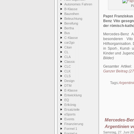
Autonomes Fahren
P
B-Klasse
Baureihen
Papst Franziskus 
Beleuchtung
Benz Vito gesegn
Bereifung
der römisch-katho
Bertha
Bus
Mercedes-Benz Ar
C-Klasse
besonderen Vito
car2go
Hilfsorganisation. 
Citan
in Sport-, Kunst- 
CL
Kinder und Jugendl
CLA
Bilder)
Classic
Gesamter Artikel:
CLC
Ganzer Beitrag (276
CLK
CLS
Design
Tags:
Argentin
DTM
E-Klasse
Entwicklung
EQ
Erlkönig
Ersatzteile
eSports
Events
Mercedes-Ben
Finanzierung
Argentinien v
Formel 1
Samstag, 27. Juni 2
Formel e