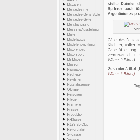
stellte Daimler 
McLaren
Sprinter auch f
Mercedes me
Argentinien zu pr
Mercedes-Benz Style
Mercedes-Seite
Merchandising
Mer
Messe & Ausstellung
Miete
Modellautos
Gäste des Festakt
Modellentwicklung
Kirchner, Volker 
Motorenbau
Geschäftsleitun
Motorsport
verantwortlich, u
Mr Moose
Wörter, 3 Bilder)
Museum
Gesamter Artikel:
Navigation
Wörter, 3 Bilder)
Neuheiten
Newtimer
Nutzfahrzeuge
Tag
Oldtimer
Personen
Pflege
Premiere
Presse
Produktion
R-Klasse
R129 SL-Club
Rekordfahrt
S-Klasse
Service