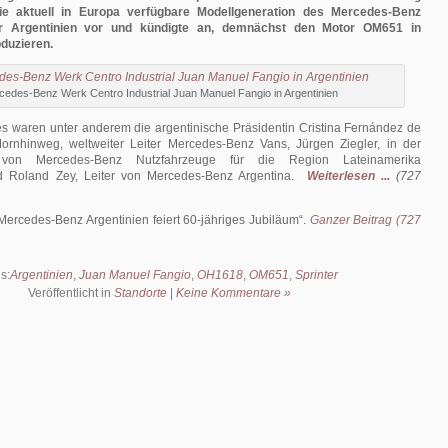
die aktuell in Europa verfügbare Modellgeneration des Mercedes-Benz
ür Argentinien vor und kündigte an, demnächst den Motor OM651 in
oduzieren.
cedes-Benz Werk Centro Industrial Juan Manuel Fangio in Argentinien
es waren unter anderem die argentinische Präsidentin Cristina Fernández de
Mornhinweg, weltweiter Leiter Mercedes-Benz Vans, Jürgen Ziegler, in der
g von Mercedes-Benz Nutzfahrzeuge für die Region Lateinamerika
nd Roland Zey, Leiter von Mercedes-Benz Argentina.
Weiterlesen ...
(727
Mercedes-Benz Argentinien feiert 60-jähriges Jubiläum
.
Ganzer Beitrag (727
s:
Argentinien
,
Juan Manuel Fangio
,
OH1618
,
OM651
,
Sprinter
Veröffentlicht in
Standorte
|
Keine Kommentare »