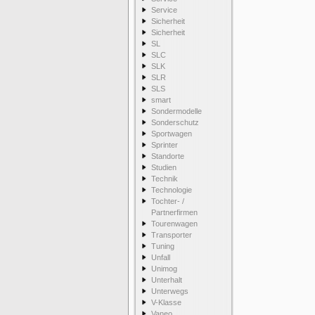
Service
Sicherheit
Sicherheit
SL
SLC
SLK
SLR
SLS
smart
Sondermodelle
Sonderschutz
Sportwagen
Sprinter
Standorte
Studien
Technik
Technologie
Tochter- /
Partnerfirmen
Tourenwagen
Transporter
Tuning
Unfall
Unimog
Unterhalt
Unterwegs
V-Klasse
Vaneo