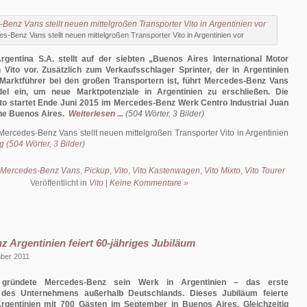
s-Benz Vans stellt neuen mittelgroßen Transporter Vito in Argentinien vor
gentina S.A. stellt auf der siebten „Buenos Aires International Motor
Vito vor. Zusätzlich zum Verkaufsschlager Sprinter, der in Argentinien
Marktführer bei den großen Transportern ist, führt Mercedes-Benz Vans
el ein, um neue Marktpotenziale in Argentinien zu erschließen. Die
to startet Ende Juni 2015 im Mercedes-Benz Werk Centro Industrial Juan
he Buenos Aires.
Weiterlesen ...
(504 Wörter, 3 Bilder)
Mercedes-Benz Vans stellt neuen mittelgroßen Transporter Vito in Argentinien
 (504 Wörter, 3 Bilder)
Mercedes-Benz Vans
,
Pickup
,
Vito
,
Vito Kastenwagen
,
Vito Mixto
,
Vito Tourer
Veröffentlicht in
Vito
|
Keine Kommentare »
 Argentinien feiert 60-jähriges Jubiläum
mber 2011
gründete Mercedes-Benz sein Werk in Argentinien – das erste
 des Unternehmens außerhalb Deutschlands. Dieses Jubiläum feierte
gentinien mit 700 Gästen im September in Buenos Aires. Gleichzeitig