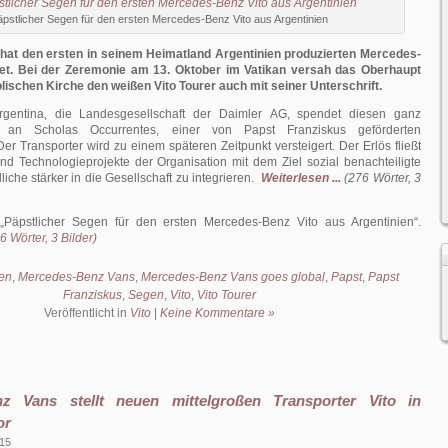
äpstlicher Segen für den ersten Mercedes-Benz Vito aus Argentinien
hat den ersten in seinem Heimatland Argentinien produzierten Mercedes-
et. Bei der Zeremonie am 13. Oktober im Vatikan versah das Oberhaupt
lischen Kirche den weißen Vito Tourer auch mit seiner Unterschrift.
gentina, die Landesgesellschaft der Daimler AG, spendet diesen ganz
 an Scholas Occurrentes, einer von Papst Franziskus geförderten
Der Transporter wird zu einem späteren Zeitpunkt versteigert. Der Erlös fließt
und Technologieprojekte der Organisation mit dem Ziel sozial benachteiligte
iche stärker in die Gesellschaft zu integrieren.
Weiterlesen ...
(276 Wörter, 3
Päpstlicher Segen für den ersten Mercedes-Benz Vito aus Argentinien
.
 Wörter, 3 Bilder)
ien
,
Mercedes-Benz Vans
,
Mercedes-Benz Vans goes global
,
Papst
,
Papst
Franziskus
,
Segen
,
Vito
,
Vito Tourer
Veröffentlicht in
Vito
|
Keine Kommentare »
z Vans stellt neuen mittelgroßen Transporter Vito in
or
015