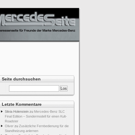
Seite durchsuchen
Letzte Kommentare
Silvia Holenstein
zu
Mercedes-Benz SLC
Final Edition – Sondermodell für einen Kult-
Roadster
Oliver
zu
Zusätzliche Fernbedienung für die
Standheizung anlernen