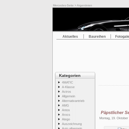
Mercedes-Seite
> Argentinien
Aktuelles
Baureihen
Fotogale
Kategorien
4MATIC
A-Klasse
Actros
Allgemein
Alternativantrieb
AMG
Antos
Päpstlicher S
Arocs
Montag, 19. Oktober
Atego
Auszeichnung
Auto allgemein