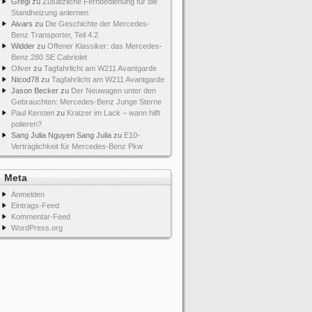
Gregi
zu
Zusätzliche Fernbedienung für die
Standheizung anlernen
Aivars
zu
Die Geschichte der Mercedes-
Benz Transporter, Teil 4.2
Widder
zu
Offener Klassiker: das Mercedes-
Benz 280 SE Cabriolet
Oliver
zu
Tagfahrlicht am W211 Avantgarde
Nicod78
zu
Tagfahrlicht am W211 Avantgarde
Jason Becker
zu
Der Neuwagen unter den
Gebrauchten: Mercedes-Benz Junge Sterne
Paul Kersten
zu
Kratzer im Lack – wann hilft
polieren?
Sang Julia Nguyen Sang Julia
zu
E10-
Verträglichkeit für Mercedes-Benz Pkw
Meta
Anmelden
Eintrags-Feed
Kommentar-Feed
WordPress.org