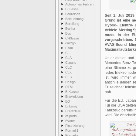
Autonomes Fahren
B-Klasse
Baureihen
Seit 1. Juli 2019
Beleuchtung
Grund ist eine ne
Bereifung
Hybrid-, Elektro
Bertha
Vehicle Alerting
Bus
muss. In der EU
C-Klasse
vorgeschrieben. 
car2go
AVAS-Sound kling
Citan
Maximallautstärke
CL
CLA
Unter diesen und 
Classic
Mercedes-Benz Tec
CLC
eine Stimme zu ge
CLK
jedes Elektromodel
CLS
ist, wird immer w
Design
anschließenden Tes
DTM
Er zeichnet fein
E-Klasse
nah.
Entwicklung
Für die EU, Japan
EQ
Für die USA gelte
Erlkönig
Fahrzeug bereits i
Ersatzteile
wird. Die Abschalt
eSports
Events
Finanzierung
Formel 1
Formel e