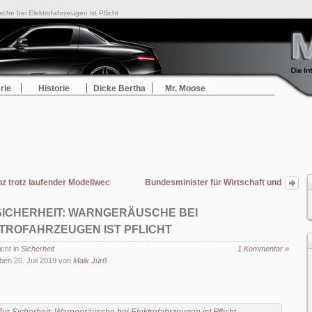
che bei Elektrofahrzeugen ist Pflicht
rie
Historie
Dicke Bertha
Mr. Moose
 trotz laufender Modellwechsel weiterhin die Nummer 1 im Premiumsegment
Bundesminister für Wirtschaft und
Energie Peter Altmaier besuchte
Mercedes-Benz Werk Tuscaloosa
SICHERHEIT: WARNGERÄUSCHE BEI
TROFAHRZEUGEN IST PFLICHT
icht in
Sicherheit
1 Kommentar »
ben 20. Juli 2019 von
Maik Jürß