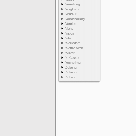
Veredlung
Vergleich
Verkauf
Versicherung
Vertrieb
Viano
Vision
Vito
Werkstatt
Wettbewerb
Winter
X-Klasse
Youngtimer
Zubehör
Zubehör
Zukunft