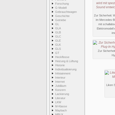
Forschung
G-Modell
Gebrauchtwagen
Zur Sicherheit: 
Geschichte
im Mercedes-Be
Getriebe
GL
mit schallabs
GLA
Elektromodell e
GLB
im
GLC
GLE
GLK
GLS
Zur Sicherhei
GT
Hy
Heckflosse
Heizung & Lüftung
Historie
Individualisierung
Infotainment
Interieur
Internet
Liken 
Jubiläum
Konzern
Lackierung
Literatur
LKW
M-Klasse
Maybach
MBUX