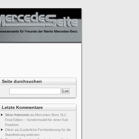
Seite durchsuchen
Letzte Kommentare
Silvia Holenstein
zu
Mercedes-Benz SLC
Final Edition – Sondermodell für einen Kult-
Roadster
Oliver
zu
Zusätzliche Fernbedienung für die
Standheizung anlernen