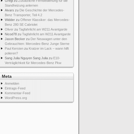
Gregi
zu
Zusätzliche Fernbedienung für die
Standheizung anlernen
Aivars
zu
Die Geschichte der Mercedes-
Benz Transporter, Teil 4.2
Widder
zu
Offener Klassiker: das Mercedes-
Benz 280 SE Cabriolet
Oliver
zu
Tagfahrlicht am W211 Avantgarde
Nicod78
zu
Tagfahrlicht am W211 Avantgarde
Jason Becker
zu
Der Neuwagen unter den
Gebrauchten: Mercedes-Benz Junge Sterne
Paul Kersten
zu
Kratzer im Lack – wann hilft
polieren?
Sang Julia Nguyen Sang Julia
zu
E10-
Verträglichkeit für Mercedes-Benz Pkw
Meta
Anmelden
Eintrags-Feed
Kommentar-Feed
WordPress.org