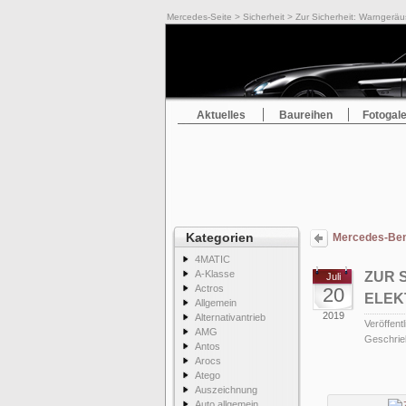
Mercedes-Seite
>
Sicherheit
> Zur Sicherheit: Warngeräus
Aktuelles
Baureihen
Fotogale
Kategorien
Mercedes-Benz
4MATIC
A-Klasse
ZUR 
Juli
Actros
20
ELEK
Allgemein
2019
Alternativantrieb
Veröffentl
AMG
Geschrie
Antos
Arocs
Atego
Auszeichnung
Auto allgemein