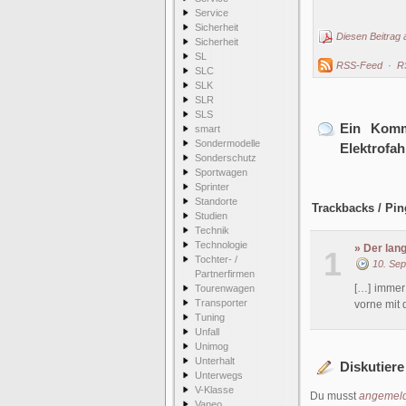
Service
Sicherheit
Diesen Beitrag 
Sicherheit
SL
RSS-Feed
·
R
SLC
SLK
SLR
SLS
Ein Komm
smart
Sondermodelle
Elektrofah
Sonderschutz
Sportwagen
Sprinter
Standorte
Trackbacks / Pin
Studien
Technik
Technologie
» Der lan
1
Tochter- /
10. Se
Partnerfirmen
[…] immer
Tourenwagen
Transporter
vorne mit 
Tuning
Unfall
Unimog
Unterhalt
Diskutiere
Unterwegs
V-Klasse
Du musst
angemeld
Vaneo