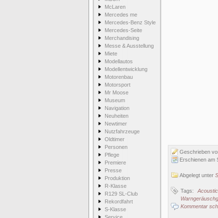
McLaren
Mercedes me
Mercedes-Benz Style
Mercedes-Seite
Merchandising
Messe & Ausstellung
Miete
Modellautos
Modellentwicklung
Motorenbau
Motorsport
Mr Moose
Museum
Navigation
Neuheiten
Newtimer
Nutzfahrzeuge
Oldtimer
Personen
Geschrieben v
Pflege
Erschienen am 
Premiere
Presse
Abgelegt unter
S
Produktion
R-Klasse
Tags:
Acousti
R129 SL-Club
Warngeräuschg
Rekordfahrt
Kommentar schr
S-Klasse
Service