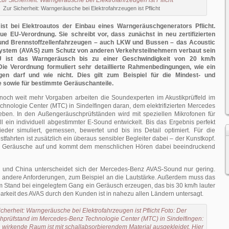
Zur Sicherheit: Warngeräusche bei Elektrofahrzeugen ist Pflicht
 ist bei Elektroautos der Einbau eines Warngeräuschgenerators Pflicht.
ue EU-Verordnung. Sie schreibt vor, dass zunächst in neu zertifizierten
- und Brennstoffzellenfahrzeugen – auch LKW und Bussen – das Acoustic
 System (AVAS) zum Schutz von anderen Verkehrsteilnehmern verbaut sein
 ist das Warngeräusch bis zu einer Geschwindigkeit von 20 km/h
Die Verordnung formuliert sehr detaillierte Rahmenbedingungen, wie ein
en darf und wie nicht. Dies gilt zum Beispiel für die Mindest- und
 sowie für bestimmte Geräuschanteile.
noch weit mehr Vorgaben arbeiten die Soundexperten im Akustikprüffeld im
hnologie Center (MTC) in Sindelfingen daran, dem elektrifizierten Mercedes
ben. In den Außengeräuschprüfständen wird mit speziellen Mikrofonen für
l ein individuell abgestimmter E-Sound entwickelt. Bis das Ergebnis perfekt
ieder simuliert, gemessen, bewertet und bis ins Detail optimiert. Für die
tfahrten ist zusätzlich ein überaus sensibler Begleiter dabei – der Kunstkopf.
ste Geräusche auf und kommt dem menschlichen Hören dabei beeindruckend
 und China unterscheidet sich der Mercedes-Benz AVAS-Sound nur gering.
n andere Anforderungen, zum Beispiel an die Lautstärke. Außerdem muss das
m Stand bei eingelegtem Gang ein Geräusch erzeugen, das bis 30 km/h lauter
barkeit des AVAS durch den Kunden ist in nahezu allen Ländern untersagt.