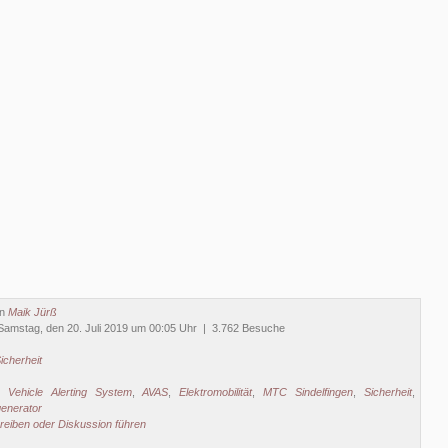
on
Maik Jürß
Samstag, den 20. Juli 2019 um 00:05 Uhr | 3.762 Besuche
icherheit
c Vehicle Alerting System
,
AVAS
,
Elektromobilität
,
MTC Sindelfingen
,
Sicherheit
,
enerator
eiben oder Diskussion führen