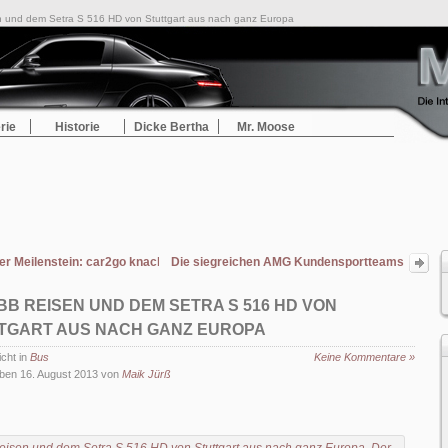
 und dem Setra S 516 HD von Stuttgart aus nach ganz Europa
rie
Historie
Dicke Bertha
Mr. Moose
er Meilenstein: car2go knackt die 1 Million Kilometer Marke in Stuttgart
Die siegreichen AMG Kundensportteams
vom Nürburgring und Spa-
Francorchamps besuchen den siebten
SBB REISEN UND DEM SETRA S 516 HD VON
DTM-Lauf in der Eifel
TGART AUS NACH GANZ EUROPA
icht in
Bus
Keine Kommentare »
ben 16. August 2013 von
Maik Jürß