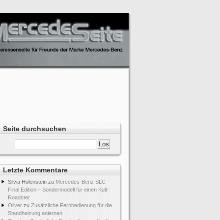
Seite durchsuchen
Letzte Kommentare
Silvia Holenstein
zu
Mercedes-Benz SLC
Final Edition – Sondermodell für einen Kult-
Roadster
Oliver
zu
Zusätzliche Fernbedienung für die
Standheizung anlernen