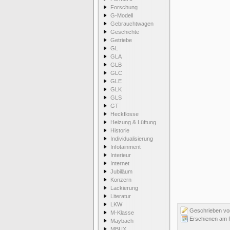
Forschung
G-Modell
Gebrauchtwagen
Geschichte
Getriebe
GL
GLA
GLB
GLC
GLE
GLK
GLS
GT
Heckflosse
Heizung & Lüftung
Historie
Individualisierung
Infotainment
Interieur
Internet
Jubiläum
Konzern
Lackierung
Literatur
LKW
Geschrieben v
M-Klasse
Erschienen am F
Maybach
MBUX