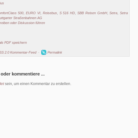
Bus
mfortClass 500
,
EURO VI
,
Reisebus
,
S 516 HD
,
SBB Reisen GmbH
,
Setra
,
Setra
uttgarter Straßenbahnen AG
eiben oder Diskussion führen
als PDF speichern
SS 2.0 Kommentar-Feed
·
Permalink
 oder kommentiere ...
et
sein, um einen Kommentar zu erstellen.