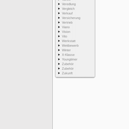
Veredlung
Vergleich
Verkauf
Versicherung
Vertrieb
Viano
Vision
Vito
Werkstatt
Wettbewerb
Winter
X-Klasse
Youngtimer
Zubehör
Zubehör
Zukunft