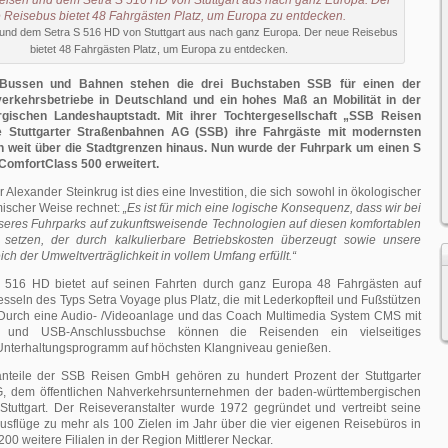
und dem Setra S 516 HD von Stuttgart aus nach ganz Europa. Der neue Reisebus
bietet 48 Fahrgästen Platz, um Europa zu entdecken.
Bussen und Bahnen stehen die drei Buchstaben SSB für einen der
rkehrsbetriebe in Deutschland und ein hohes Maß an Mobilität in der
gischen Landeshauptstadt. Mit ihrer Tochtergesellschaft „SSB Reisen
e Stuttgarter Straßenbahnen AG (SSB) ihre Fahrgäste mit modernsten
 weit über die Stadtgrenzen hinaus. Nun wurde der Fuhrpark um einen S
ComfortClass 500 erweitert.
 Alexander Steinkrug ist dies eine Investition, die sich sowohl in ökologischer
mischer Weise rechnet:
„Es ist für mich eine logische Konsequenz, dass wir bei
seres Fuhrparks auf zukunftsweisende Technologien auf diesen komfortablen
 setzen, der durch kalkulierbare Betriebskosten überzeugt sowie unsere
ch der Umweltverträglichkeit in vollem Umfang erfüllt.“
S 516 HD bietet auf seinen Fahrten durch ganz Europa 48 Fahrgästen auf
eln des Typs Setra Voyage plus Platz, die mit Lederkopfteil und Fußstützen
. Durch eine Audio- /Videoanlage und das Coach Multimedia System CMS mit
t und USB-Anschlussbuchse können die Reisenden ein vielseitiges
 Unterhaltungsprogramm auf höchsten Klangniveau genießen.
anteile der SSB Reisen GmbH gehören zu hundert Prozent der Stuttgarter
, dem öffentlichen Nahverkehrsunternehmen der baden-württembergischen
Stuttgart. Der Reiseveranstalter wurde 1972 gegründet und vertreibt seine
usflüge zu mehr als 100 Zielen im Jahr über die vier eigenen Reisebüros in
200 weitere Filialen in der Region Mittlerer Neckar.