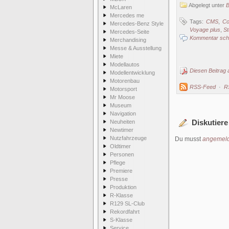
Abgelegt unter
McLaren
Mercedes me
Tags:
CMS
,
Co
Mercedes-Benz Style
Voyage plus
,
St
Mercedes-Seite
Kommentar schr
Merchandising
Messe & Ausstellung
Miete
Modellautos
Diesen Beitrag 
Modellentwicklung
Motorenbau
RSS-Feed
·
R
Motorsport
Mr Moose
Museum
Navigation
Diskutiere
Neuheiten
Newtimer
Nutzfahrzeuge
Du musst
angemeld
Oldtimer
Personen
Pflege
Premiere
Presse
Produktion
R-Klasse
R129 SL-Club
Rekordfahrt
S-Klasse
Service