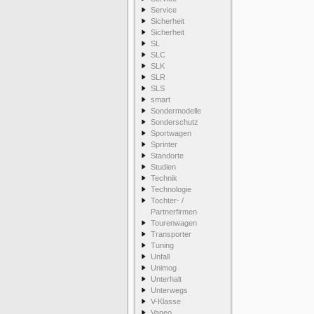
Service
Sicherheit
Sicherheit
SL
SLC
SLK
SLR
SLS
smart
Sondermodelle
Sonderschutz
Sportwagen
Sprinter
Standorte
Studien
Technik
Technologie
Tochter- /
Partnerfirmen
Tourenwagen
Transporter
Tuning
Unfall
Unimog
Unterhalt
Unterwegs
V-Klasse
Vaneo