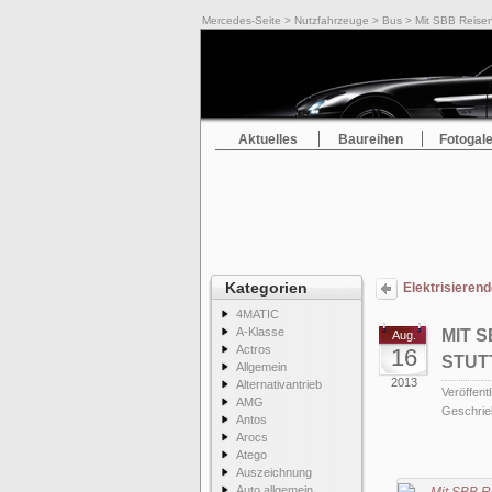
Mercedes-Seite
>
Nutzfahrzeuge
>
Bus
> Mit SBB Reisen
Aktuelles
Baureihen
Fotogale
Kategorien
Elektrisierend
4MATIC
A-Klasse
MIT 
Aug.
Actros
16
STUT
Allgemein
2013
Alternativantrieb
Veröffentl
AMG
Geschrie
Antos
Arocs
Atego
Auszeichnung
Auto allgemein