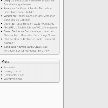
Gregi
zu
Zusätzliche Fernbedienung für die
Standheizung anlernen
Aivars
zu
Die Geschichte der Mercedes-
Benz Transporter, Teil 4.2
Widder
zu
Offener Klassiker: das Mercedes-
Benz 280 SE Cabriolet
Oliver
zu
Tagfahrlicht am W211 Avantgarde
Nicod78
zu
Tagfahrlicht am W211 Avantgarde
Jason Becker
zu
Der Neuwagen unter den
Gebrauchten: Mercedes-Benz Junge Sterne
Paul Kersten
zu
Kratzer im Lack – wann hilft
polieren?
Sang Julia Nguyen Sang Julia
zu
E10-
Verträglichkeit für Mercedes-Benz Pkw
Meta
Anmelden
Eintrags-Feed
Kommentar-Feed
WordPress.org