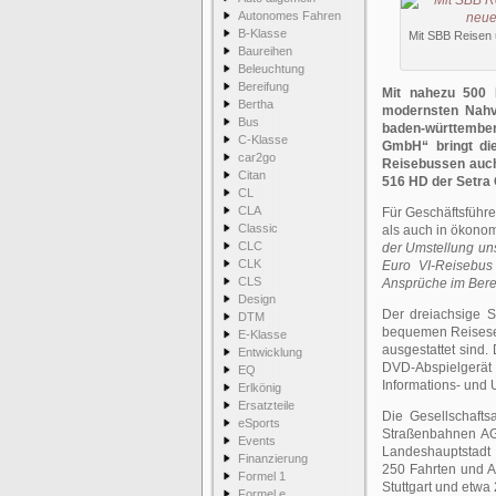
Autonomes Fahren
B-Klasse
Mit SBB Reisen 
Baureihen
Beleuchtung
Bereifung
Mit nahezu 500 
Bertha
modernsten Nahve
Bus
baden-württember
C-Klasse
GmbH“ bringt di
car2go
Reisebussen auch
Citan
516 HD der Setra 
CL
CLA
Für Geschäftsführer
Classic
als auch in ökono
CLC
der Umstellung un
CLK
Euro VI-Reisebus
CLS
Ansprüche im Berei
Design
Der dreiachsige 
DTM
bequemen Reisesess
E-Klasse
ausgestattet sind
Entwicklung
DVD-Abspielgerä
EQ
Informations- und
Erlkönig
Ersatzteile
Die Gesellschafts
eSports
Straßenbahnen AG
Events
Landeshauptstadt 
Finanzierung
250 Fahrten und A
Formel 1
Stuttgart und etwa 
Formel e