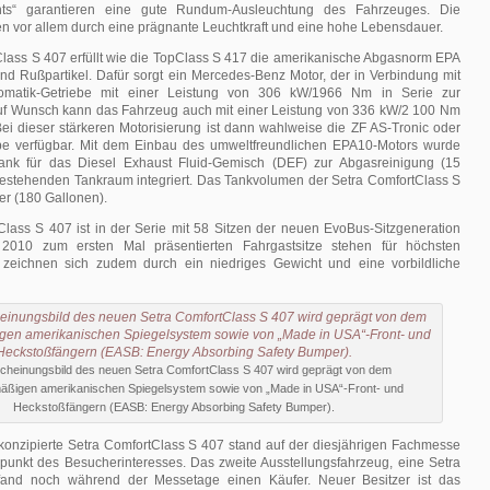
hts“ garantieren eine gute Rundum-Ausleuchtung des Fahrzeuges. Die
n vor allem durch eine prägnante Leuchtkraft und eine hohe Lebensdauer.
Class S 407 erfüllt wie die TopClass S 417 die amerikanische Abgasnorm EPA
und Rußpartikel. Dafür sorgt ein Mercedes-Benz Motor, der in Verbindung mit
tomatik-Getriebe mit einer Leistung von 306 kW/1966 Nm in Serie zur
Auf Wunsch kann das Fahrzeug auch mit einer Leistung von 336 kW/2 100 Nm
Bei dieser stärkeren Motorisierung ist dann wahlweise die ZF AS-Tronic oder
ebe verfügbar. Mit dem Einbau des umweltfreundlichen EPA10-Motors wurde
Tank für das Diesel Exhaust Fluid-Gemisch (DEF) zur Abgasreinigung (15
bestehenden Tankraum integriert. Das Tankvolumen der Setra ComfortClass S
ter (180 Gallonen).
Class S 407 ist in der Serie mit 58 Sitzen der neuen EvoBus-Sitzgeneration
e 2010 zum ersten Mal präsentierten Fahrgastsitze stehen für höchsten
 zeichnen sich zudem durch ein niedriges Gewicht und eine vorbildliche
cheinungsbild des neuen Setra ComfortClass S 407 wird geprägt von dem
äßigen amerikanischen Spiegelsystem sowie von „Made in USA“-Front- und
Heckstoßfängern (EASB: Energy Absorbing Safety Bumper).
 konzipierte Setra ComfortClass S 407 stand auf der diesjährigen Fachmesse
elpunkt des Besucherinteresses. Das zweite Ausstellungsfahrzeug, eine Setra
and noch während der Messetage einen Käufer. Neuer Besitzer ist das