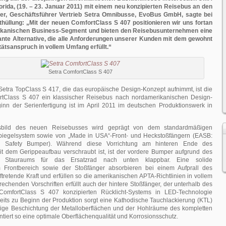
orida, (19. – 23. Januar 2011) mit einem neu konzipierten Reisebus an den
lder, Geschäftsführer Vertrieb Setra Omnibusse, EvoBus GmbH, sagte bei
nthüllung: „Mit der neuen ComfortClass S 407 positionieren wir uns fortan
kanischen Business-Segment und bieten den Reisebusunternehmen eine
sante Alternative, die alle Anforderungen unserer Kunden mit dem gewohnt
tätsanspruch in vollem Umfang erfüllt.“
Setra ComfortClass S 407
Setra TopClass S 417, die das europäische Design-Konzept aufnimmt, ist die
rtClass S 407 ein klassischer Reisebus nach nordamerikanischen Design-
ginn der Serienfertigung ist im April 2011 im deutschen Produktionswerk in
sbild des neuen Reisebusses wird geprägt von dem standardmäßigen
piegelsystem sowie von „Made in USA“-Front- und Heckstoßfängern (EASB:
g Safety Bumper). Während diese Vorrichtung am hinteren Ende des
it dem Gerippeaufbau verschraubt ist, ist der vordere Bumper aufgrund des
en Stauraums für das Ersatzrad nach unten klappbar. Eine solide
m Frontbereich sowie der Stoßfänger absorbieren bei einem Aufprall des
tretende Kraft und erfüllen so die amerikanischen APTA-Richtlinien in vollem
echenden Vorschriften erfüllt auch der hintere Stoßfänger, der unterhalb des
 ComfortClass S 407 konzipierten Rücklicht-Systems in LED-Technologie
reits zu Beginn der Produktion sorgt eine Kathodische Tauchlackierung (KTL)
ßige Beschichtung der Metalloberflächen und der Hohlräume des kompletten
tiert so eine optimale Oberflächenqualität und Korrosionsschutz.