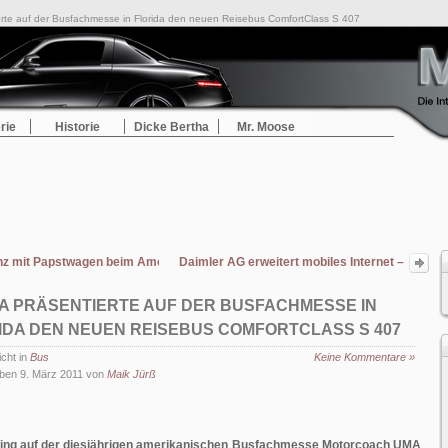
erte auf der Busfachmesse in Florida den neuen Reisebus ComfortClass S 407
rie
Historie
Dicke Bertha
Mr. Moose
z mit Papstwagen beim Amelia Island Concours d’Élegance 2011
Daimler AG erweitert mobiles Internet –
Angebot
A PRÄSENTIERTE AUF DER BUSFACHMESSE IN
IDA DEN NEUEN REISEBUS COMFORTCLASS S 407
icht in
Bus
Keine Kommentare »
ben 9. März 2011 von
Maik Jürß
ging auf der diesjährigen amerikanischen Busfachmesse Motorcoach UMA