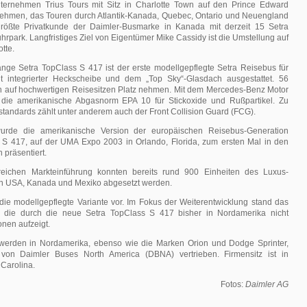
ternehmen Trius Tours mit Sitz in Charlotte Town auf den Prince Edward
nehmen, das Touren durch Atlantik-Kanada, Quebec, Ontario und Neuengland
 größte Privatkunde der Daimler-Busmarke in Kanada mit derzeit 15 Setra
rpark. Langfristiges Ziel von Eigentümer Mike Cassidy ist die Umstellung auf
otte.
ange Setra TopClass S 417 ist der erste modellgepflegte Setra Reisebus für
t integrierter Heckscheibe und dem „Top Sky“-Glasdach ausgestattet. 56
 auf hochwertigen Reisesitzen Platz nehmen. Mit dem Mercedes-Benz Motor
 die amerikanische Abgasnorm EPA 10 für Stickoxide und Rußpartikel. Zu
standards zählt unter anderem auch der Front Collision Guard (FCG).
rde die amerikanische Version der europäischen Reisebus-Generation
 S 417, auf der UMA Expo 2003 in Orlando, Florida, zum ersten Mal in den
 präsentiert.
greichen Markteinführung konnten bereits rund 900 Einheiten des Luxus-
n USA, Kanada und Mexiko abgesetzt werden.
 die modellgepflegte Variante vor. Im Fokus der Weiterentwicklung stand das
, die durch die neue Setra TopClass S 417 bisher in Nordamerika nicht
nen aufzeigt.
werden in Nordamerika, ebenso wie die Marken Orion und Dodge Sprinter,
on Daimler Buses North America (DBNA) vertrieben. Firmensitz ist in
Carolina.
Fotos:
Daimler AG