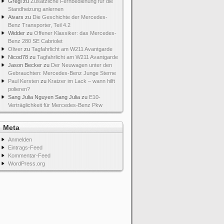
Gregi
zu
Zusätzliche Fernbedienung für die
Standheizung anlernen
Aivars
zu
Die Geschichte der Mercedes-
Benz Transporter, Teil 4.2
Widder
zu
Offener Klassiker: das Mercedes-
Benz 280 SE Cabriolet
Oliver
zu
Tagfahrlicht am W211 Avantgarde
Nicod78
zu
Tagfahrlicht am W211 Avantgarde
Jason Becker
zu
Der Neuwagen unter den
Gebrauchten: Mercedes-Benz Junge Sterne
Paul Kersten
zu
Kratzer im Lack – wann hilft
polieren?
Sang Julia Nguyen Sang Julia
zu
E10-
Verträglichkeit für Mercedes-Benz Pkw
Meta
Anmelden
Eintrags-Feed
Kommentar-Feed
WordPress.org