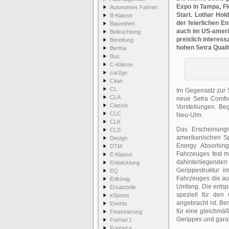
Expo in Tampa, Fl
Autonomes Fahren
Start. Lothar Ho
B-Klasse
der feierlichen E
Baureihen
auch im US-ameri
Beleuchtung
preislich interes
Bereifung
hohen Setra Quali
Bertha
Bus
C-Klasse
car2go
Citan
CL
Im Gegensatz zur 
CLA
neue Setra Comfo
Classic
Vorstellungen. Be
CLC
Neu-Ulm.
CLK
Das Erscheinung
CLS
amerikanischen S
Design
Energy Absorbin
DTM
Fahrzeuges fest m
E-Klasse
dahinterliegend
Entwicklung
Gerippestruktur i
EQ
Fahrzeuges die auf
Erlkönig
Umfang. Die entspr
Ersatzteile
speziell für den
eSports
angebracht ist. Be
Events
für eine gleichmä
Finanzierung
Gerippes und garan
Formel 1
Formel e