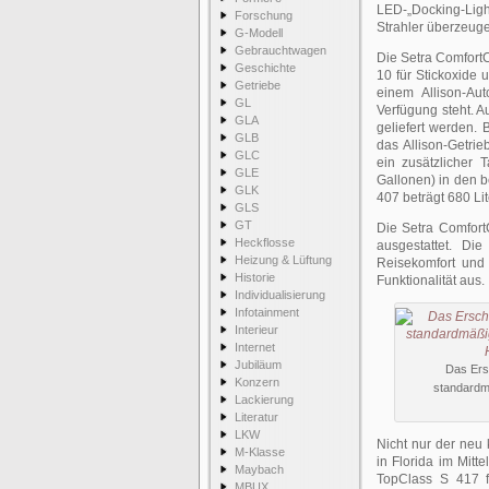
LED-„Docking-Lig
Forschung
Strahler überzeuge
G-Modell
Gebrauchtwagen
Die Setra Comfort
Geschichte
10 für Stickoxide 
Getriebe
einem Allison-Au
GL
Verfügung steht. 
GLA
geliefert werden. 
GLB
das Allison-Getri
GLC
ein zusätzlicher 
GLE
Gallonen) in den 
GLK
407 beträgt 680 Li
GLS
GT
Die Setra Comfort
Heckflosse
ausgestattet. Di
Heizung & Lüftung
Reisekomfort und
Historie
Funktionalität aus.
Individualisierung
Infotainment
Interieur
Internet
Jubiläum
Das Ers
Konzern
standardm
Lackierung
Literatur
LKW
Nicht nur der neu
M-Klasse
in Florida im Mitt
Maybach
TopClass S 417 f
MBUX