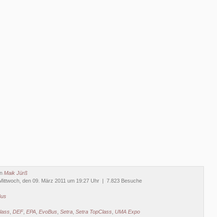
on
Maik Jürß
Mittwoch, den 09. März 2011 um 19:27 Uhr | 7.823 Besuche
Bus
lass
,
DEF
,
EPA
,
EvoBus
,
Setra
,
Setra TopClass
,
UMA Expo