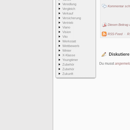
Veredlung
Kommentar schr
Vergleich
Verkauf
Versicherung
Vertrieb
Diesen Beitrag 
Viano
Vision
RSS-Feed
·
R
Vito
Werkstatt
Wettbewerb
Winter
Diskutiere
X-Klasse
Youngtimer
Du musst
angemeld
Zubehör
Zubehör
Zukunft