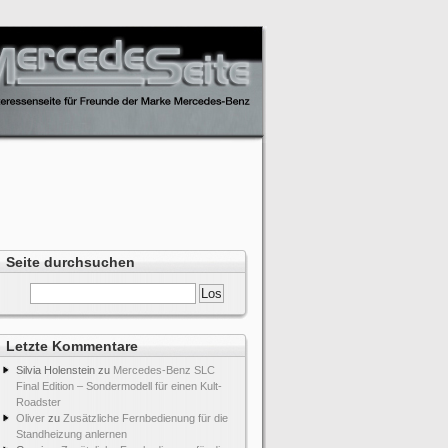
Seite durchsuchen
Letzte Kommentare
Silvia Holenstein
zu
Mercedes-Benz SLC
Final Edition – Sondermodell für einen Kult-
Roadster
Oliver
zu
Zusätzliche Fernbedienung für die
Standheizung anlernen