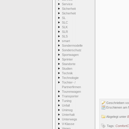
Service
Sicherheit
Sicherheit
SL
SLC
SLK
SLR
SLS
smart
Sondermodelle
Sonderschutz
Sportwagen
Sprinter
Standorte
Studien
Technik
Technologie
Tochter- /
Partnerfirmen
Tourenwagen
Transporter
Tuning
Geschrieben v
Unfall
Erschienen am 
Unimog
Unterhalt
Abgelegt unter
Unterwegs
V-Klasse
Tags:
ComfortC
Vaneo