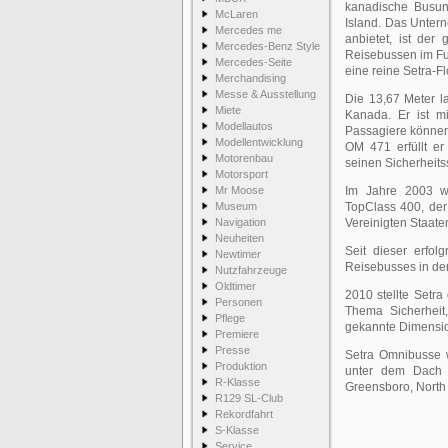
kanadische Busun
McLaren
Island. Das Unter
Mercedes me
anbietet, ist der
Mercedes-Benz Style
Reisebussen im Fuh
Mercedes-Seite
eine reine Setra-Fl
Merchandising
Messe & Ausstellung
Die 13,67 Meter l
Miete
Kanada. Er ist mi
Modellautos
Passagiere können
Modellentwicklung
OM 471 erfüllt er
Motorenbau
seinen Sicherheits
Motorsport
Mr Moose
Im Jahre 2003 wu
Museum
TopClass 400, der
Navigation
Vereinigten Staaten
Neuheiten
Seit dieser erfol
Newtimer
Reisebusses in de
Nutzfahrzeuge
Oldtimer
2010 stellte Setra
Personen
Thema Sicherheit
Pflege
gekannte Dimensio
Premiere
Presse
Setra Omnibusse 
Produktion
unter dem Dach v
R-Klasse
Greensboro, North 
R129 SL-Club
Rekordfahrt
S-Klasse
Service