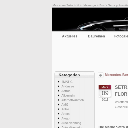
Mercedes-Seite
>
Nutzfahrzeuge
>
Bus
> Setra präsenti
Aktuelles
Baureihen
Fotogale
Kategorien
Mercedes-Ben
4MATIC
A-Klasse
SETR
März
Actros
09
FLOR
Allgemein
2011
Alternativantrieb
Veröffentl
AMG
Geschrie
Antos
Arocs
Atego
Auszeichnung
Die Marke Setra 
Auto allgemein