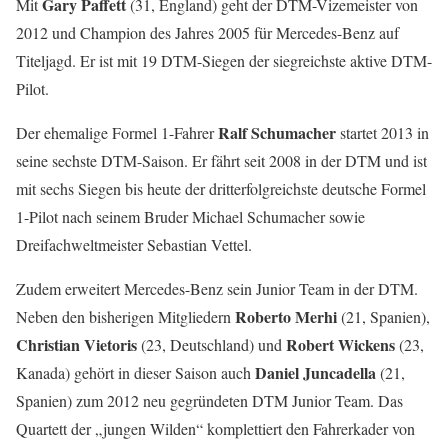
Gary Paffett
Mit
(31, England) geht der DTM-Vizemeister von
2012 und Champion des Jahres 2005 für Mercedes-Benz auf
Titeljagd. Er ist mit 19 DTM-Siegen der siegreichste aktive DTM-
Pilot.
Ralf Schumacher
Der ehemalige Formel 1-Fahrer
startet 2013 in
seine sechste DTM-Saison. Er fährt seit 2008 in der DTM und ist
mit sechs Siegen bis heute der dritterfolgreichste deutsche Formel
1-Pilot nach seinem Bruder Michael Schumacher sowie
Dreifachweltmeister Sebastian Vettel.
Zudem erweitert Mercedes-Benz sein Junior Team in der DTM.
Roberto Merhi
Neben den bisherigen Mitgliedern
(21, Spanien),
Christian Vietoris
Robert Wickens
(23, Deutschland) und
(23,
Daniel Juncadella
Kanada) gehört in dieser Saison auch
(21,
Spanien) zum 2012 neu gegründeten DTM Junior Team. Das
Quartett der „jungen Wilden“ komplettiert den Fahrerkader von