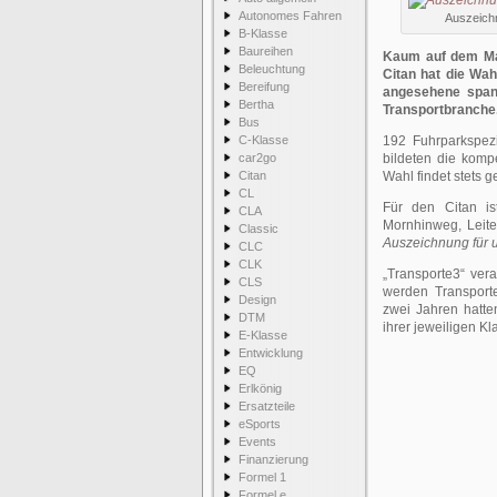
Autonomes Fahren
Auszeich
B-Klasse
Baureihen
Kaum auf dem Mar
Beleuchtung
Citan hat die Wah
Bereifung
angesehene span
Bertha
Transportbranche
Bus
C-Klasse
192 Fuhrparkspezi
car2go
bildeten die komp
Citan
Wahl findet stets g
CL
Für den Citan is
CLA
Mornhinweg, Leit
Classic
Auszeichnung für u
CLC
CLK
„Transporte3“ ver
CLS
werden Transport
Design
zwei Jahren hatte
DTM
ihrer jeweiligen K
E-Klasse
Entwicklung
EQ
Erlkönig
Ersatzteile
eSports
Events
Finanzierung
Formel 1
Formel e