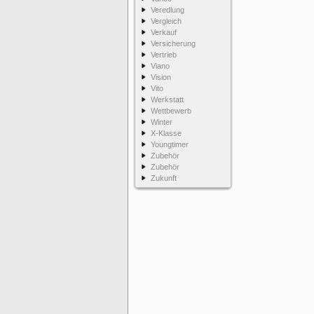
Veredlung
Vergleich
Verkauf
Versicherung
Vertrieb
Viano
Vision
Vito
Werkstatt
Wettbewerb
Winter
X-Klasse
Youngtimer
Zubehör
Zubehör
Zukunft