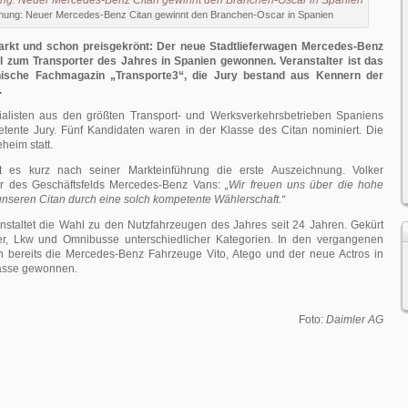
nung: Neuer Mercedes-Benz Citan gewinnt den Branchen-Oscar in Spanien
kt und schon preisgekrönt: Der neue Stadtlieferwagen Mercedes-Benz
l zum Transporter des Jahres in Spanien gewonnen. Veranstalter ist das
ische Fachmagazin „Transporte3“, die Jury bestand aus Kennern der
.
alisten aus den größten Transport- und Werksverkehrsbetrieben Spaniens
etente Jury. Fünf Kandidaten waren in der Klasse des Citan nominiert. Die
eheim statt.
t es kurz nach seiner Markteinführung die erste Auszeichnung. Volker
er des Geschäftsfelds Mercedes-Benz Vans:
„Wir freuen uns über die hohe
nseren Citan durch eine solch kompetente Wählerschaft.“
anstaltet die Wahl zu den Nutzfahrzeugen des Jahres seit 24 Jahren. Gekürt
er, Lkw und Omnibusse unterschiedlicher Kategorien. In den vergangenen
n bereits die Mercedes-Benz Fahrzeuge Vito, Atego und der neue Actros in
lasse gewonnen.
Foto:
Daimler AG