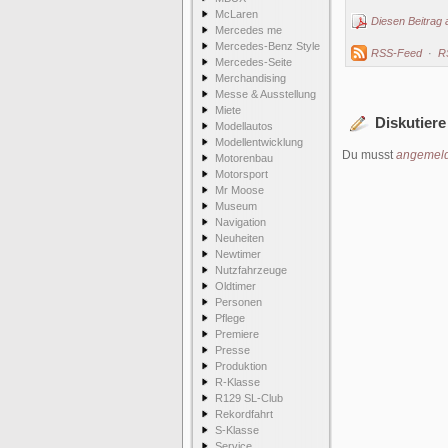
McLaren
Diesen Beitrag 
Mercedes me
Mercedes-Benz Style
RSS-Feed
·
R
Mercedes-Seite
Merchandising
Messe & Ausstellung
Miete
Diskutiere
Modellautos
Modellentwicklung
Du musst
angemeld
Motorenbau
Motorsport
Mr Moose
Museum
Navigation
Neuheiten
Newtimer
Nutzfahrzeuge
Oldtimer
Personen
Pflege
Premiere
Presse
Produktion
R-Klasse
R129 SL-Club
Rekordfahrt
S-Klasse
Service