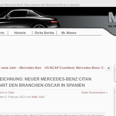
uer Mercedes-Benz Citan gewinnt den Branchen-Oscar in Spanien
rie
Historie
Dicke Bertha
Mr. Moose
ns neue Jahr – Mercedes-Benz steigert Absatz zum Jahresauftakt um 9,2%
US NCAP Crashtest: Mercedes-Benz: C-
und M-Klasse erhalten Bestnoten – Fünf
Sterne
EICHNUNG: NEUER MERCEDES-BENZ CITAN
NNT DEN BRANCHEN-OSCAR IN SPANIEN
icht in
Citan
Keine Kommentare »
ben 5. Februar 2013 von
Maik Jürß