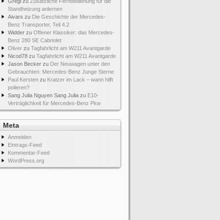
Gregi
zu
Zusätzliche Fernbedienung für die
Standheizung anlernen
Aivars
zu
Die Geschichte der Mercedes-
Benz Transporter, Teil 4.2
Widder
zu
Offener Klassiker: das Mercedes-
Benz 280 SE Cabriolet
Oliver
zu
Tagfahrlicht am W211 Avantgarde
Nicod78
zu
Tagfahrlicht am W211 Avantgarde
Jason Becker
zu
Der Neuwagen unter den
Gebrauchten: Mercedes-Benz Junge Sterne
Paul Kersten
zu
Kratzer im Lack – wann hilft
polieren?
Sang Julia Nguyen Sang Julia
zu
E10-
Verträglichkeit für Mercedes-Benz Pkw
Meta
Anmelden
Eintrags-Feed
Kommentar-Feed
WordPress.org