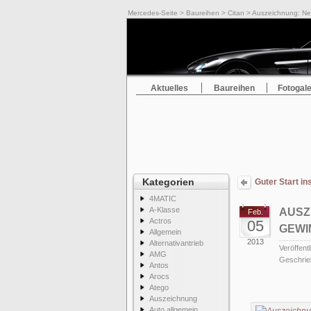
Mercedes-Seite
>
Baureihen
>
Citan
> Auszeichnung: Ne
Aktuelles
Baureihen
Fotogale
Kategorien
Guter Start i
4MATIC
A-Klasse
AUSZ
Feb.
Actros
05
GEWI
Allgemein
2013
Alternativantrieb
Veröffentl
AMG
Geschrie
Antos
Arocs
Atego
Auszeichnung
Auto allgemein