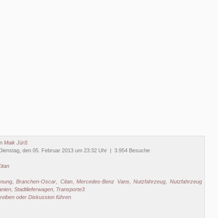
on
Maik Jürß
Dienstag, den 05. Februar 2013 um 23:32 Uhr | 3.954 Besuche
itan
hnung
,
Branchen-Oscar
,
Citan
,
Mercedes-Benz Vans
,
Nutzfahrzeug
,
Nutzfahrzeug
anien
,
Stadtlieferwagen
,
Transporte3
eiben oder Diskussion führen