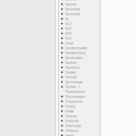
Service
Sicherheit
Sicherheit
SL
SLC
SLK
SLR
SLS
smart
Sondermodelle
Sonderschutz
Sportwagen
Sprinter
Standorte
Studien
Technik
Technologie
Tochter- /
Partnerfirmen
Tourenwagen
Transporter
Tuning
Unfall
Unimog
Unterhalt
Unterwegs
V-Klasse
Vaneo