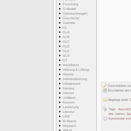
Forschung
G-Modell
Gebrauchtwagen
Geschichte
Getriebe
GL
GLA
GLB
GLC
GLE
GLK
GLS
GT
Heckflosse
Heizung & Lüftung
Historie
Individualisierung
Infotainment
Geschrieben v
Interieur
Erschienen am 
Internet
Jubiläum
Abgelegt unter
C
Konzern
Lackierung
Tags:
Auszeic
Literatur
des Jahres
,
Sp
LKW
Kommentar schr
M-Klasse
Maybach
MBUX