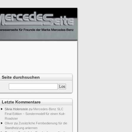
Seite durchsuchen
Letzte Kommentare
Silvia Holenstein
zu
Mercedes-Benz SLC
Final Edition – Sondermodell für einen Kult-
Roadster
Oliver
zu
Zusätzliche Fernbedienung für die
Standheizung anlernen