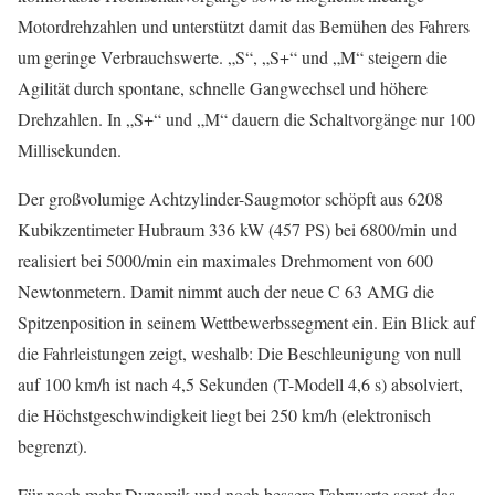
Motordrehzahlen und unterstützt damit das Bemühen des Fahrers
um geringe Verbrauchswerte. „S“, „S+“ und „M“ steigern die
Agilität durch spontane, schnelle Gangwechsel und höhere
Drehzahlen. In „S+“ und „M“ dauern die Schaltvorgänge nur 100
Millisekunden.
Der großvolumige Achtzylinder-Saugmotor schöpft aus 6208
Kubikzentimeter Hubraum 336 kW (457 PS) bei 6800/min und
realisiert bei 5000/min ein maximales Drehmoment von 600
Newtonmetern. Damit nimmt auch der neue C 63 AMG die
Spitzenposition in seinem Wettbewerbssegment ein. Ein Blick auf
die Fahrleistungen zeigt, weshalb: Die Beschleunigung von null
auf 100 km/h ist nach 4,5 Sekunden (T-Modell 4,6 s) absolviert,
die Höchstgeschwindigkeit liegt bei 250 km/h (elektronisch
begrenzt).
Für noch mehr Dynamik und noch bessere Fahrwerte sorgt das