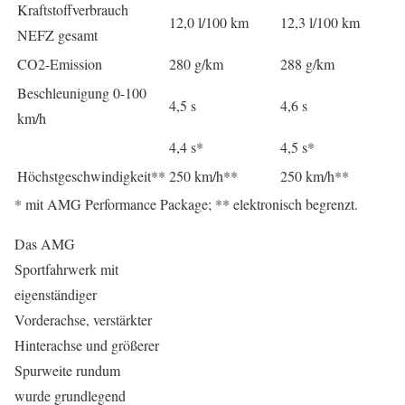
Kraftstoffverbrauch
12,0 l/100 km
12,3 l/100 km
NEFZ gesamt
CO2-Emission
280 g/km
288 g/km
Beschleunigung 0-100
4,5 s
4,6 s
km/h
4,4 s*
4,5 s*
Höchstgeschwindigkeit**
250 km/h**
250 km/h**
* mit AMG Performance Package; ** elektronisch begrenzt.
Das AMG
Sportfahrwerk mit
eigenständiger
Vorderachse, verstärkter
Hinterachse und größerer
Spurweite rundum
wurde grundlegend