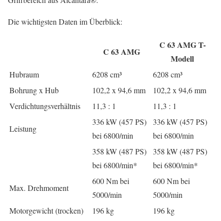
Die wichtigsten Daten im Überblick:
C 63 AMG T-
C 63 AMG
Modell
Hubraum
6208 cm³
6208 cm³
Bohrung x Hub
102,2 x 94,6 mm
102,2 x 94,6 mm
Verdichtungsverhältnis
11,3 : 1
11,3 : 1
336 kW (457 PS)
336 kW (457 PS)
Leistung
bei 6800/min
bei 6800/min
358 kW (487 PS)
358 kW (487 PS)
bei 6800/min*
bei 6800/min*
600 Nm bei
600 Nm bei
Max. Drehmoment
5000/min
5000/min
Motorgewicht (trocken)
196 kg
196 kg