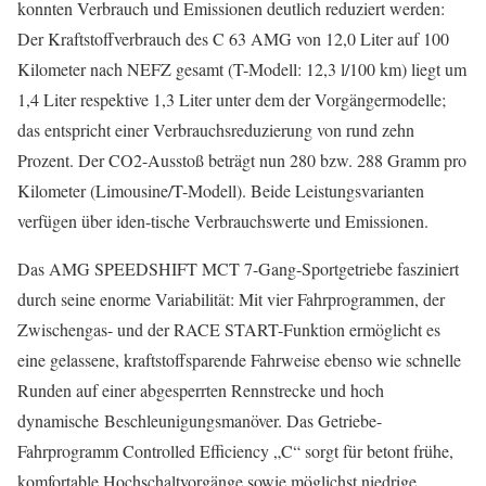
konnten Verbrauch und Emissionen deutlich reduziert werden:
Der Kraftstoffverbrauch des C 63 AMG von 12,0 Liter auf 100
Kilometer nach NEFZ gesamt (T-Modell: 12,3 l/100 km) liegt um
1,4 Liter respektive 1,3 Liter unter dem der Vorgängermodelle;
das entspricht einer Verbrauchsreduzierung von rund zehn
Prozent. Der CO2-Ausstoß beträgt nun 280 bzw. 288 Gramm pro
Kilometer (Limousine/T-Modell). Beide Leistungsvarianten
verfügen über iden-tische Verbrauchswerte und Emissionen.
Das AMG SPEEDSHIFT MCT 7-Gang-Sportgetriebe fasziniert
durch seine enorme Variabilität: Mit vier Fahrprogrammen, der
Zwischengas- und der RACE START-Funktion ermöglicht es
eine gelassene, kraftstoffsparende Fahrweise ebenso wie schnelle
Runden auf einer abgesperrten Rennstrecke und hoch
dynamische Beschleunigungsmanöver. Das Getriebe-
Fahrprogramm Controlled Efficiency „C“ sorgt für betont frühe,
komfortable Hochschaltvorgänge sowie möglichst niedrige