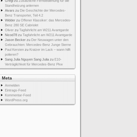
Gregi
zu
Zusätzliche Fernbedienung für die
Standheizung anlernen
Aivars
zu
Die Geschichte der Mercedes-
Benz Transporter, Teil 4.2
Widder
zu
Offener Klassiker: das Mercedes-
Benz 280 SE Cabriolet
Oliver
zu
Tagfahrlicht am W211 Avantgarde
Nicod78
zu
Tagfahrlicht am W211 Avantgarde
Jason Becker
zu
Der Neuwagen unter den
Gebrauchten: Mercedes-Benz Junge Sterne
Paul Kersten
zu
Kratzer im Lack – wann hilft
polieren?
Sang Julia Nguyen Sang Julia
zu
E10-
Verträglichkeit für Mercedes-Benz Pkw
Meta
Anmelden
Eintrags-Feed
Kommentar-Feed
WordPress.org