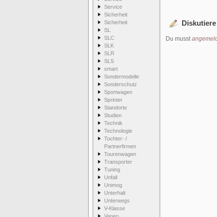
Service
Sicherheit
Diskutiere
Sicherheit
SL
SLC
Du musst
angemeld
SLK
SLR
SLS
smart
Sondermodelle
Sonderschutz
Sportwagen
Sprinter
Standorte
Studien
Technik
Technologie
Tochter- /
Partnerfirmen
Tourenwagen
Transporter
Tuning
Unfall
Unimog
Unterhalt
Unterwegs
V-Klasse
Vaneo