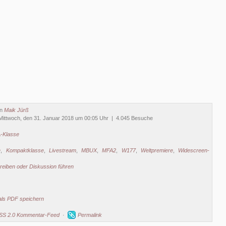
on
Maik Jürß
Mittwoch, den 31. Januar 2018 um 00:05 Uhr | 4.045 Besuche
-Klasse
e
,
Kompaktklasse
,
Livestream
,
MBUX
,
MFA2
,
W177
,
Weltpremiere
,
Widescreen-
eiben oder Diskussion führen
als PDF speichern
SS 2.0 Kommentar-Feed
·
Permalink