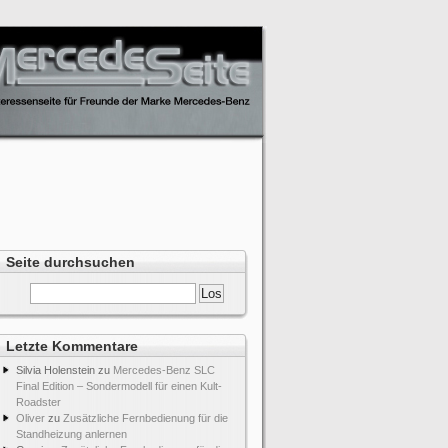
Seite durchsuchen
Letzte Kommentare
Silvia Holenstein
zu
Mercedes-Benz SLC
Final Edition – Sondermodell für einen Kult-
Roadster
Oliver
zu
Zusätzliche Fernbedienung für die
Standheizung anlernen