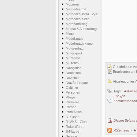
McLaren
Mercedes me
Mercedes-Benz Style
Mercedes-Seite
Merchandising
Messe & Ausstellung
Miete
Modellautos
Modellentwicklung
Motorenbau
Motorsport
Mr Moose
Museum
Geschrieben v
Navigation
Erschienen am 
Neuheiten
Newtimer
Abgelegt unter
A
Nutzfahrzeuge
Oldtimer
Tags:
A-Klass
Personen
Cockpit
Pflege
Kommentar schr
Premiere
Presse
Produktion
R-Klasse
Diesen Beitrag 
R129 SL-Club
Rekordfahrt
RSS-Feed
·
R
S-Klasse
Service