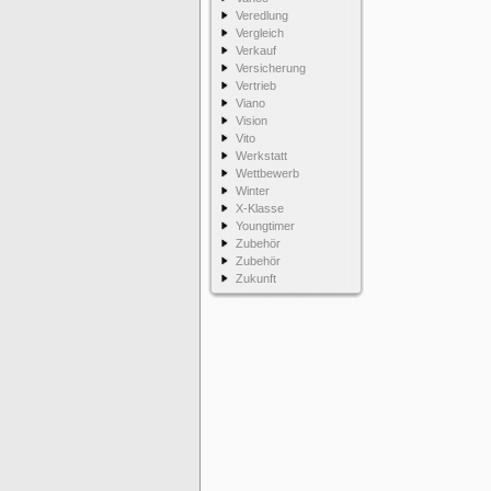
Veredlung
Vergleich
Verkauf
Versicherung
Vertrieb
Viano
Vision
Vito
Werkstatt
Wettbewerb
Winter
X-Klasse
Youngtimer
Zubehör
Zubehör
Zukunft