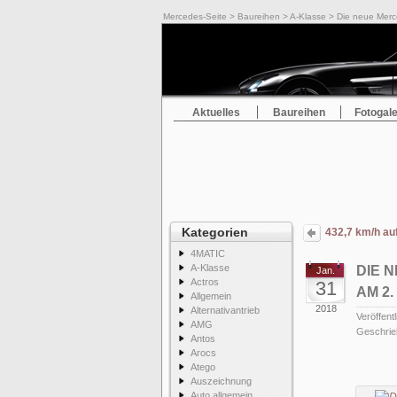
Mercedes-Seite
>
Baureihen
>
A-Klasse
> Die neue Merc
Aktuelles
Baureihen
Fotogale
Kategorien
432,7 km/h auf
4MATIC
A-Klasse
DIE 
Jan.
Actros
31
AM 2
Allgemein
2018
Alternativantrieb
Veröffentl
AMG
Geschrie
Antos
Arocs
Atego
Auszeichnung
Auto allgemein