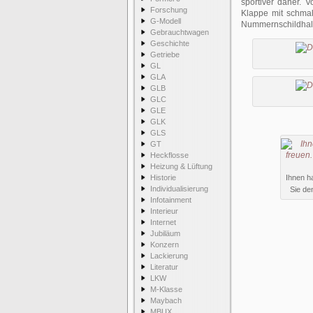
sportiver daher. 
Forschung
Klappe mit schmal
G-Modell
Nummernschildhalt
Gebrauchtwagen
Geschichte
Getriebe
GL
GLA
GLB
GLC
GLE
GLK
GLS
GT
Heckflosse
Heizung & Lüftung
Historie
Ihnen ha
Individualisierung
Sie de
Infotainment
Interieur
Internet
Jubiläum
Konzern
Lackierung
Literatur
LKW
M-Klasse
Maybach
MBUX