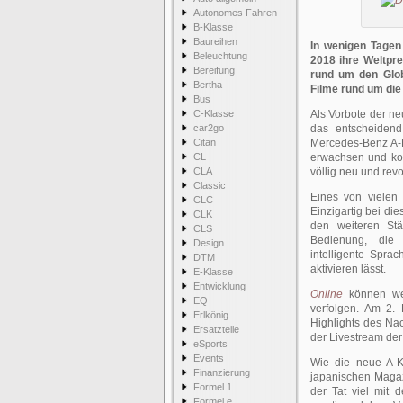
Autonomes Fahren
B-Klasse
Baureihen
In wenigen Tagen
Beleuchtung
2018 ihre Weltpr
Bereifung
rund um den Glob
Bertha
Filme rund um die
Bus
C-Klasse
Als Vorbote der n
car2go
das entscheiden
Citan
Mercedes-Benz A-K
CL
erwachsen und kom
CLA
völlig neu und revo
Classic
Eines von vielen
CLC
Einzigartig bei die
CLK
den weiteren Stä
CLS
Bedienung, die 
Design
intelligente Spra
DTM
aktivieren lässt.
E-Klasse
Entwicklung
Online
können wel
EQ
verfolgen. Am 2. 
Erlkönig
Highlights des N
Ersatzteile
der Livestream der
eSports
Events
Wie die neue A-Kl
Finanzierung
japanischen Magaz
Formel 1
der Tat viel mit
Formel e