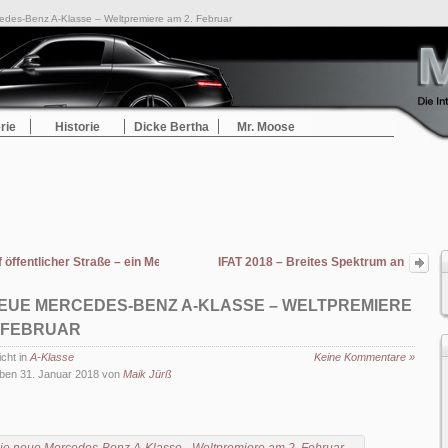
edes-Benz A-Klasse – Weltpremiere am 2. Februar
rie
Historie
Dicke Bertha
Mr. Moose
 öffentlicher Straße – ein Mercedes-Benz Rekord fast für die Ewigkeit
IFAT 2018 – Breites Spektrum an
Nutzfahrzeugen von Mercedes-Benz für
die Umwelt-Branche
NEUE MERCEDES-BENZ A-KLASSE – WELTPREMIERE
. FEBRUAR
icht in
A-Klasse
Keine Kommentare »
ben 31. Januar 2018 von
Maik Jürß