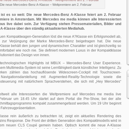
Die neue Mercedes-Benz A-Klasse – Weltpremiere am 2. Februar
 ist es so weit: Die neue Mercedes-Benz A-Klasse feiert am 2. Februar
emiere in Amsterdam. Mit Mercedes me media können alle Interessierten
us live dabei sein. Zur Verfügung stehen Pressematerialien, Bilder und
 A-Klasse über den ständig aktualisierten Mediahub.
euen Kompaktwagen-Generation löst die neue A?Klasse ein Erfolgsmodell ab,
d zur Verjüngung der Marke Mercedes-Benz beigetragen hat. Die neue
lasse behält den jungen und dynamischen Charakter und ist gleichzeitig so
fortabel wie noch nie. Sie definiert modernen Luxus in der Kompaktklasse
lutioniert das Design von innen.
 technologischen Highlights ist MBUX – Mercedes-Benz User Experience.
sem Multimedia-System ist seine Lernfähigkeit dank künstlicher Intelligenz. Zu
rken zählen das hochauflösende Widescreen-Cockpit mit Touchscreen-
Navigationsdarstellung mit Augmented-Reality-Technologie sowie die
chsteuerung mit natürlichem Sprachverstehen, die sich mit „Hey Mercedes“
tweit alle Interessierten die Weltpremiere auf Mercedes me media live
Februar um 18.45 Uhr startet auf dem Portal die Pre-Show, bei der alle
achmittagsprogramms kompakt zusammengefasst werden. Um 19 Uhr beginnt
 Fahrzeugpräsentation.
asse rein äußerlich zu betrachten ist, zeigt ein aktuelles Rendering des
ins Response. Die Front der dritten Generation des Kompaktmodells wird in
 dem neuen CLS Coupé gemein haben. Optisch kommt die neue A-Klasse