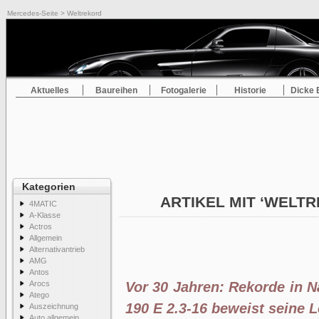
Mercedes-Seite
> Weltrekord
Aktuelles
Baureihen
Fotogalerie
Historie
Dicke 
Kategorien
ARTIKEL MIT ‘WELT
4MATIC
A-Klasse
Actros
Allgemein
Alternativantrieb
AMG
Antos
Arocs
Vor 30 Jahren: Rekorde in 
Atego
190 E 2.3-16 beweist seine L
Auszeichnung
Auto allgemein