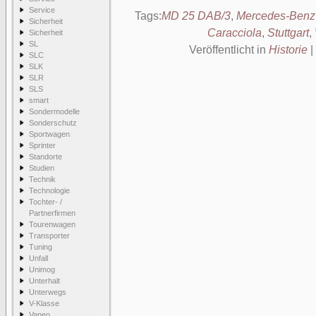
Service
Tags:
MD 25 DAB/3
,
Mercedes-Ben
Sicherheit
Caracciola
,
Stuttgart
,
Sicherheit
SL
Veröffentlicht in
Historie
|
SLC
SLK
SLR
SLS
smart
Sondermodelle
Sonderschutz
Sportwagen
Sprinter
Standorte
Studien
Technik
Technologie
Tochter- /
Partnerfirmen
Tourenwagen
Transporter
Tuning
Unfall
Unimog
Unterhalt
Unterwegs
V-Klasse
Vaneo