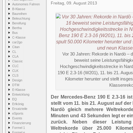
Freitag, 09. August 2013
Autonomes Fahren
B-Klasse
Baureihen
Beleuchtung
Bereifung
Bertha
Bus
C-Klasse
car2go
Citan
CL
Vor 30 Jahren: Rekorde in Nardò – 
CLA
beweist seine Leistungsfähigke
Classic
CLC
Hochgeschwindigkeitsstrecke in Nard
CLK
190 E 2.3-16 (W201), 11. bis 21. Augu
CLS
Kilometer herunter und stellt insg
Design
Klassenreko
DTM
E-Klasse
Entwicklung
Der Mercedes-Benz 190 E 2.3-16 ist
EQ
stellt vom 11. bis 21. August auf d
Erlkönig
Ersatzteile
Nardò gleich mehrere Weltrekord
eSports
Minuten und 43 Sekunden legt er ei
Events
zurück. Neben dieser Leistun
Finanzierung
Weltrekorde über 25.000 Kilome
Formel 1
Formel e