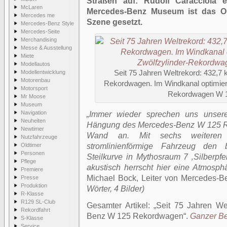
Straßen auf: Rudolf Caracciola 
McLaren
Mercedes-Benz Museum ist das Ori
Mercedes me
Szene gesetzt.
Mercedes-Benz Style
Mercedes-Seite
Merchandising
Messe & Ausstellung
Miete
Modellautos
Modellentwicklung
Seit 75 Jahren Weltrekord: 432,
Motorenbau
Rekordwagen. Im Windkanal optimier
Motorsport
Rekordwagen W 1
Mr Moose
Museum
Navigation
„Immer wieder sprechen uns unsere
Neuheiten
Hängung des Mercedes-Benz W 125 R
Newtimer
Wand an. Mit sechs weiteren R
Nutzfahrzeuge
Oldtimer
stromlinienförmige Fahrzeug den 
Personen
Steilkurve in Mythosraum 7 ‚Silberp
Pflege
akustisch herrscht hier eine Atmosph
Premiere
Michael Bock, Leiter von Mercedes-B
Presse
Produktion
Wörter, 4 Bilder)
R-Klasse
R129 SL-Club
Gesamter Artikel:
Seit 75 Jahren We
Rekordfahrt
Benz W 125 Rekordwagen
.
Ganzer Bei
S-Klasse
Service