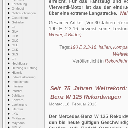
erreicht. Für das Fahrzeug und v
Forschung
Vierventil-Motor ist das der eindr
G-Modell
über eine extreme Langstrecke.
Weit
Gebrauchtwagen
Geschichte
Gesamter Artikel:
Vor 30 Jahren: Rek
Getriebe
GL
190 E 2.3-16 beweist seine Leistung
GLA
Wörter, 4 Bilder)
GLB
GLC
GLE
Tags:
190 E 2.3-16
,
Italien
,
Kompak
GLK
Weltre
GLS
GT
Veröffentlicht in
Rekordfahr
Heckflosse
Heizung & Lüftung
Historie
Individualisierung
Infotainment
Interieur
Seit 75 Jahren Weltrekord
Internet
Jubiläum
Benz W 125 Rekordwagen
Konzern
Montag, 18. Februar 2013
Lackierung
Literatur
LKW
Der Mercedes-Benz W 125 Rekordwa
M-Klasse
den bis heute gültigen Geschwindig
Maybach
MBUX