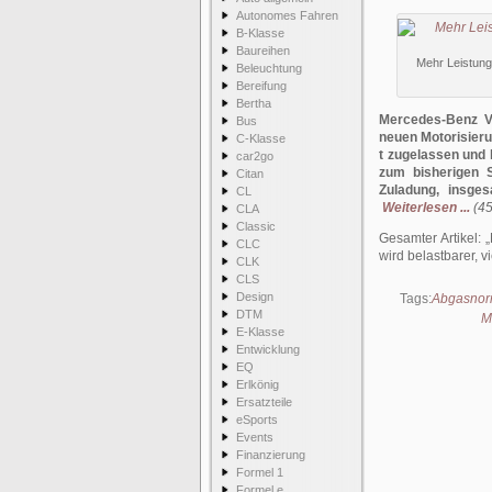
Autonomes Fahren
B-Klasse
Baureihen
Mehr Leistung
Beleuchtung
Bereifung
Bertha
Mercedes-Benz Va
Bus
neuen Motorisieru
C-Klasse
t zugelassen und 
car2go
zum bisherigen S
Citan
Zuladung, insge
CL
Weiterlesen ...
(45
CLA
Classic
Gesamter Artikel:
CLC
wird belastbarer, vi
CLK
CLS
Design
Tags:
Abgasnor
DTM
M
E-Klasse
Entwicklung
EQ
Erlkönig
Ersatzteile
eSports
Events
Finanzierung
Formel 1
Formel e