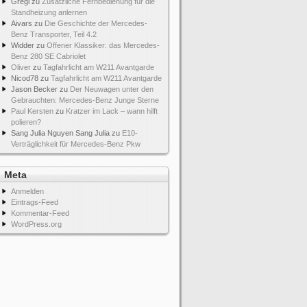
Gregi
zu
Zusätzliche Fernbedienung für die
Standheizung anlernen
Aivars
zu
Die Geschichte der Mercedes-
Benz Transporter, Teil 4.2
Widder
zu
Offener Klassiker: das Mercedes-
Benz 280 SE Cabriolet
Oliver
zu
Tagfahrlicht am W211 Avantgarde
Nicod78
zu
Tagfahrlicht am W211 Avantgarde
Jason Becker
zu
Der Neuwagen unter den
Gebrauchten: Mercedes-Benz Junge Sterne
Paul Kersten
zu
Kratzer im Lack – wann hilft
polieren?
Sang Julia Nguyen Sang Julia
zu
E10-
Verträglichkeit für Mercedes-Benz Pkw
Meta
Anmelden
Eintrags-Feed
Kommentar-Feed
WordPress.org