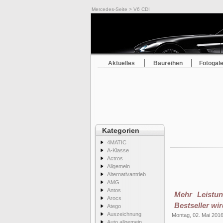
Mercedes-Seite
> V6 CDI
Aktuelles
Baureihen
Fotogale
Kategorien
4MATIC
A-Klasse
Actros
Allgemein
Alternativantrieb
AMG
Antos
Mehr Leistu
Arocs
Bestseller wir
Atego
Auszeichnung
Montag, 02. Mai 201
Auto allgemein