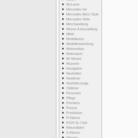
McLaren
Mercedes me
Mercedes-Benz Style
Mercedes-Seite
Merchandising
Messe & Ausstellung
Miete
Modellautos
Modellentwicklung
Motorenbau
Motorsport
Mr Moose
Museum
Navigation
Neuheiten
Newtimer
Nutzfahrzeuge
Oldtimer
Personen
Pflege
Premiere
Presse
Produktion
R-Klasse
R129 SL-Club
Rekordfahrt
S-Klasse
Service