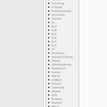
Forschung
G-Modell
Gebrauchtwagen
Geschichte
Getriebe
GL
GLA
GLB
GLC
GLE
GLK
GLS
GT
Heckflosse
Heizung & Lüftung
Historie
Individualisierung
Infotainment
Interieur
Internet
Jubiläum
Konzern
Lackierung
Literatur
LKW
M-Klasse
Maybach
MBUX