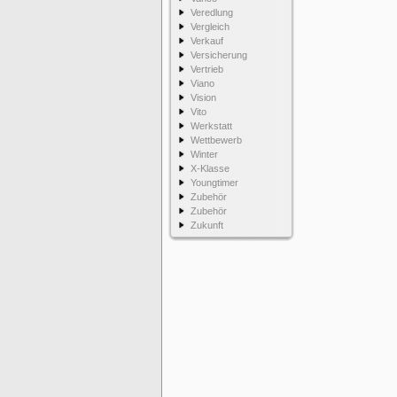
Veredlung
Vergleich
Verkauf
Versicherung
Vertrieb
Viano
Vision
Vito
Werkstatt
Wettbewerb
Winter
X-Klasse
Youngtimer
Zubehör
Zubehör
Zukunft