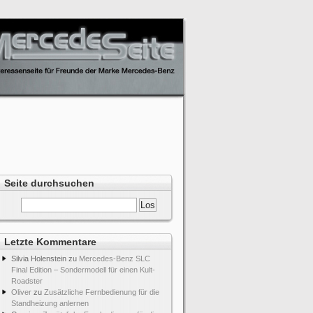
Seite durchsuchen
Letzte Kommentare
Silvia Holenstein
zu
Mercedes-Benz SLC
Final Edition – Sondermodell für einen Kult-
Roadster
Oliver
zu
Zusätzliche Fernbedienung für die
Standheizung anlernen