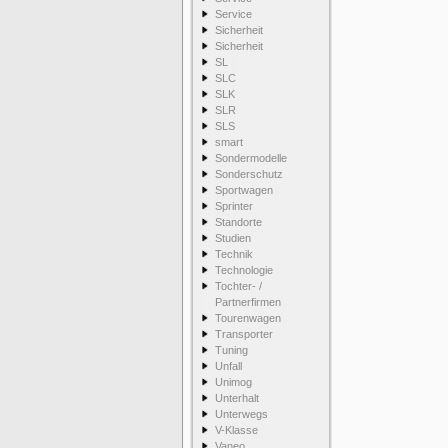
Service
Sicherheit
Sicherheit
SL
SLC
SLK
SLR
SLS
smart
Sondermodelle
Sonderschutz
Sportwagen
Sprinter
Standorte
Studien
Technik
Technologie
Tochter- /
Partnerfirmen
Tourenwagen
Transporter
Tuning
Unfall
Unimog
Unterhalt
Unterwegs
V-Klasse
Vaneo