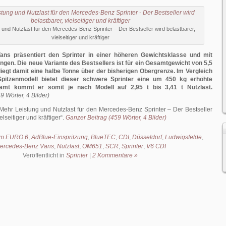
 und Nutzlast für den Mercedes-Benz Sprinter – Der Bestseller wird belastbarer,
vielseitiger und kräftiger
ns präsentiert den Sprinter in einer höheren Gewichtsklasse und mit
ngen. Die neue Variante des Bestsellers ist für ein Gesamtgewicht von 5,5
liegt damit eine halbe Tonne über der bisherigen Obergrenze. Im Vergleich
pitzenmodell bietet dieser schwere Sprinter eine um 450 kg erhöhte
samt kommt er somit je nach Modell auf 2,95 t bis 3,41 t Nutzlast.
9 Wörter, 4 Bilder)
Mehr Leistung und Nutzlast für den Mercedes-Benz Sprinter – Der Bestseller
elseitiger und kräftiger
.
Ganzer Beitrag (459 Wörter, 4 Bilder)
m EURO 6
,
AdBlue-Einspritzung
,
BlueTEC
,
CDI
,
Düsseldorf
,
Ludwigsfelde
,
ercedes-Benz Vans
,
Nutzlast
,
OM651
,
SCR
,
Sprinter
,
V6 CDI
Veröffentlicht in
Sprinter
|
2 Kommentare »