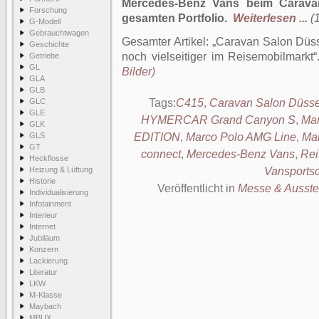
Mercedes-Benz Vans beim Carava
Forschung
gesamten Portfolio.
Weiterlesen ...
(
G-Modell
Gebrauchtwagen
Gesamter Artikel:
Caravan Salon Düss
Geschichte
noch vielseitiger im Reisemobilmarkt
Getriebe
GL
Bilder)
GLA
GLB
GLC
Tags:
C415
,
Caravan Salon Düsse
GLE
HYMERCAR Grand Canyon S
,
Mar
GLK
GLS
EDITION
,
Marco Polo AMG Line
,
Ma
GT
connect
,
Mercedes-Benz Vans
,
Rei
Heckflosse
Heizung & Lüftung
Vansports
Historie
Veröffentlicht in
Messe & Ausste
Individualisierung
Infotainment
Interieur
Internet
Jubiläum
Konzern
Lackierung
Literatur
LKW
M-Klasse
Maybach
MBUX