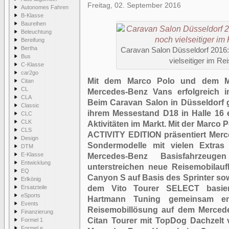
Freitag, 02. September 2016
Autonomes Fahren
B-Klasse
Baureihen
Beleuchtung
Bereifung
Bertha
Caravan Salon Düsseldorf 2016
Bus
vielseitiger im R
C-Klasse
car2go
Mit dem Marco Polo und dem Ma
Citan
CL
Mercedes-Benz Vans erfolgreich im
CLA
Beim Caravan Salon in Düsseldorf g
Classic
ihrem Messestand D18 in Halle 16 ei
CLC
CLK
Aktivitäten im Markt. Mit der Marco
CLS
ACTIVITY EDITION präsentiert Merc
Design
Sondermodelle mit vielen Extras i
DTM
E-Klasse
Mercedes-Benz Basisfahrzeuge
Entwicklung
unterstreichen neue Reisemobila
EQ
Canyon S auf Basis des Sprinter so
Erlkönig
Ersatzteile
dem Vito Tourer SELECT basie
eSports
Hartmann Tuning gemeinsam ent
Events
Reisemobillösung auf dem Mercede
Finanzierung
Citan Tourer mit TopDog Dachzelt
Formel 1
Formel e