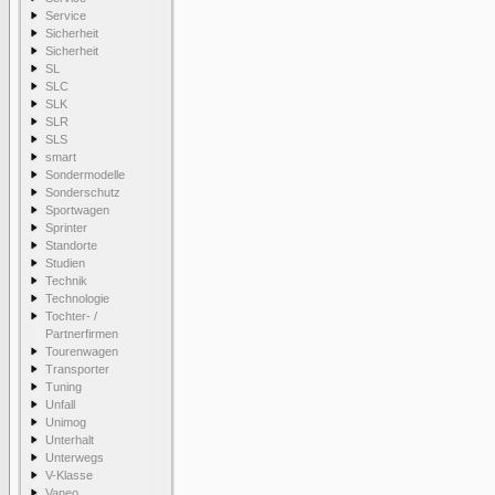
Service
Sicherheit
Sicherheit
SL
SLC
SLK
SLR
SLS
smart
Sondermodelle
Sonderschutz
Sportwagen
Sprinter
Standorte
Studien
Technik
Technologie
Tochter- /
Partnerfirmen
Tourenwagen
Transporter
Tuning
Unfall
Unimog
Unterhalt
Unterwegs
V-Klasse
Vaneo