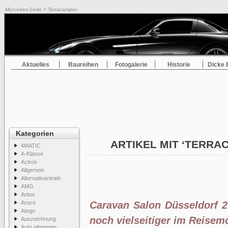
Mercedes-Seite
> Terracamper
Aktuelles
Baureihen
Fotogalerie
Historie
Dicke 
Kategorien
ARTIKEL MIT ‘TERR
4MATIC
A-Klasse
Actros
Allgemein
Alternativantrieb
AMG
Antos
Arocs
Caravan Salon Düsseldorf 
Atego
noch vielseitiger im Reisem
Auszeichnung
Auto allgemein