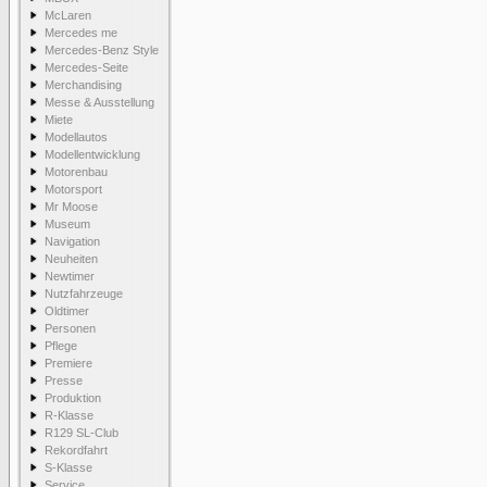
McLaren
Mercedes me
Mercedes-Benz Style
Mercedes-Seite
Merchandising
Messe & Ausstellung
Miete
Modellautos
Modellentwicklung
Motorenbau
Motorsport
Mr Moose
Museum
Navigation
Neuheiten
Newtimer
Nutzfahrzeuge
Oldtimer
Personen
Pflege
Premiere
Presse
Produktion
R-Klasse
R129 SL-Club
Rekordfahrt
S-Klasse
Service